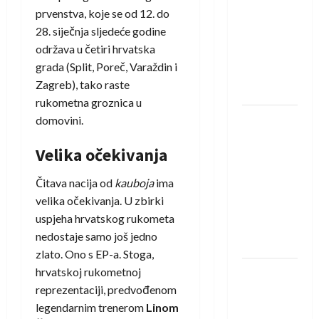
Izviđača
prvenstva, koje se od 12. do
saznali
28. siječnja sljedeće godine
protivnike
održava u četiri hrvatska
u grupi
grada (Split, Poreč, Varaždin i
Evropske
Zagreb), tako raste
lige
rukometna groznica u
IHF ukinuo
domovini.
suspenziju:
Velika očekivanja
Rusija i
Bjelorusija
Čitava nacija od
kauboja
ima
vraćaju se
velika očekivanja. U zbirki
u
uspjeha hrvatskog rukometa
međunarodni
nedostaje samo još jedno
rukomet
zlato. Ono s EP-a. Stoga,
hrvatskoj rukometnoj
Kentin
reprezentaciji, predvođenom
Mahé
legendarnim trenerom
Linom
novo