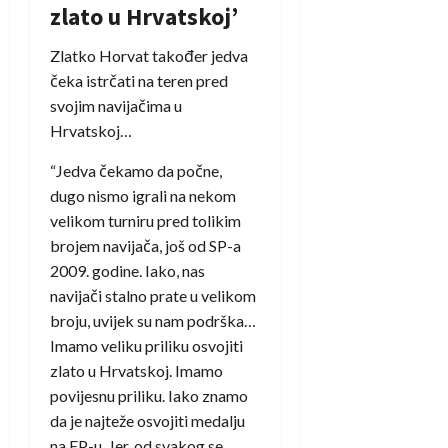
zlato u Hrvatskoj’
Zlatko Horvat također jedva
čeka istrčati na teren pred
svojim navijačima u
Hrvatskoj…
“Jedva čekamo da počne,
dugo nismo igrali na nekom
velikom turniru pred tolikim
brojem navijača, još od SP-a
2009. godine. Iako, nas
navijači stalno prate u velikom
broju, uvijek su nam podrška…
Imamo veliku priliku osvojiti
zlato u Hrvatskoj. Imamo
povijesnu priliku. Iako znamo
da je najteže osvojiti medalju
na EP-u. Jer, od svakog se