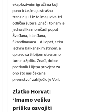
eksplozivnim igračima koji
puno trče, imaju strašnu
tranziciju. Uz to imaju dva, tri
odlična šutera. Znači, to nam je
jedna slika momčadi poput
Šveđana, Islanđana,
Skandinavaca… Ali opet, s tim
jednim balkanskim štihom, a
upravo sa Srbijom otvaramo
turnir u Splitu. Znači, dobar
protivnik i lijepa provjera za
ono što nas čeka na
prvenstvu”, zaključio je Vori.
Zlatko Horvat:
‘Imamo veliku
priliku osvojiti