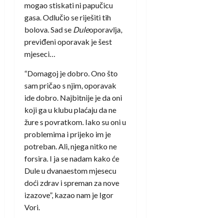
mogao stiskati ni papučicu
gasa. Odlučio se riješiti tih
bolova. Sad se
Dule
oporavlja,
previđeni oporavak je šest
mjeseci…
“Domagoj je dobro. Ono što
sam pričao s njim, oporavak
ide dobro. Najbitnije je da oni
koji ga u klubu plaćaju da ne
žure s povratkom. Iako su oni u
problemima i prijeko im je
potreban. Ali, njega nitko ne
forsira. I ja se nadam kako će
Dule u dvanaestom mjesecu
doći zdrav i spreman za nove
izazove”, kazao nam je Igor
Vori.