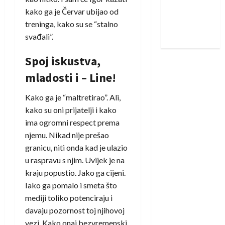
Zagreba:
kako ga je Červar ubijao od
Nadam se
treninga, kako su se “stalno
iskoraku
svađali”.
Spoj iskustva,
mladosti i – Line!
Kako ga je “maltretirao”. Ali,
kako su oni prijatelji i kako
ima ogromni respect prema
njemu. Nikad nije prešao
granicu, niti onda kad je ulazio
u raspravu s njim. Uvijek je na
kraju popustio. Jako ga cijeni.
Iako ga pomalo i smeta što
mediji toliko potenciraju i
davaju pozornost toj njihovoj
vezi. Kako onaj bezvremenski