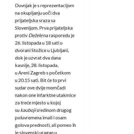
Duvnjak je s reprezentacijom
na okupljanju uoči dva
prijateljska sraza sa
Slovenijom. Prva prijateljska
protiv
Dežele
na rasporedu je
26. listopada u 18 sati u
dvorani Stožice u Ljubljani,
dok je uzvrat dva dana
kasnije, 28. listopada,
u Areni Zagreb s početkom
u 20.15 sati. Bit će to prvi
sudar ove dvije momčadi
nakon one infarktne utakmice
za treće mjesto u kojoj
su
kauboji
sredinom drugog
poluvremena imali i osam
golova prednosti, ali pomeo ih
je slovenski uragan u