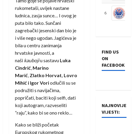
Tamo gdje se pojave hrvatski
rukometaši, uvijek nastane
6
S
ludnica, zasja sunce… I ovog je
puta bilo tako. Sunčani
zagrebački jesenski dan bio je
i više nego ugodan. Jagićeva je
bila u centru zanimanja
FIND US
hrvatske javnosti, a
ON
naši
kauboji
u sastavu
Luka
FACEBOOK
Cindrić
,
Marino
Marić
,
Zlatko Horvat, Lovro
Mihić
i Igor Vori
odlučili su se
podružiti s navijačima,
popričati, baciti koji selfi, dati
koji autogram, razveseliti
NAJNOVIJE
VIJESTI:
“raju”, kako bi se ono reklo…
Kako se bliži početak
Rukometaši
Europskog rukometnog