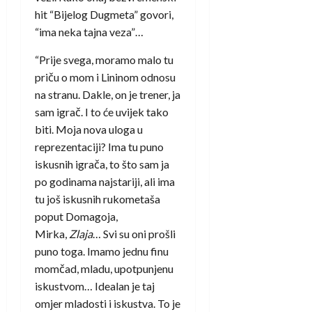
hit “Bijelog Dugmeta” govori,
“ima neka tajna veza”…
“Prije svega, moramo malo tu
priču o mom i Lininom odnosu
na stranu. Dakle, on je trener, ja
sam igrač. I to će uvijek tako
biti. Moja nova uloga u
reprezentaciji? Ima tu puno
iskusnih igrača, to što sam ja
po godinama najstariji, ali ima
tu još iskusnih rukometaša
poput Domagoja,
Mirka,
Zlaja
… Svi su oni prošli
puno toga. Imamo jednu finu
momčad, mladu, upotpunjenu
iskustvom… Idealan je taj
omjer mladosti i iskustva. To je