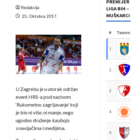
PREMIJER
Redakcija
LIGA BIH –
MUŠKARCI
25. Oktobra 2017.
#
Teams
1
R
2
R
U Zagrebu je u utorak održan
3
R
event HRS-a pod nazivom
‘Rukometno zagrijavanje’ koji
je bio ni više, ni manje, nego
4
R
ugodno druženje
kauboja
s
navijačima i medijima.
5
R