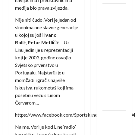
navijačima i predstavnicima
medija bio prava zvijezda.
Amar Herić
novi je
Nije niti čudo, Vori je jedan od
rukometaš
sinonima one slavne generacije
Krivaje
u kojoj su još i
Ivano
Balić
,
Petar Metličić
… Uz
RK Izviđač
Linu jedini je u reprezentaciji
Agram
koji je 2003. godine osvojio
izborio
Svjetsko prvenstvo u
nastup u
Portugalu. Najstariji je u
EHF
momčadi, igrač s najviše
European
iskustva, rukometaš koji ima
League za
posebnu vezu s Linom
sezonu
Červarom…
2026./2027.
https://www.facebook.com/Sportski.net/videos/14900
Horvat
trener
Naime, Vori je kod Line ‘radio’
obnovljenog
kao nitko. I sam će Igor kazati