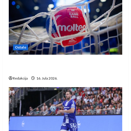
Ostalo
IHF ukinuo suspenziju: Rusija i Bjelorusija
vraćaju se u međunarodni rukomet
Redakcija
16. Jula 2026.