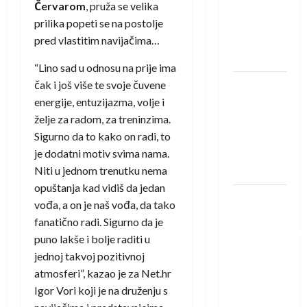
Červarom
, pruža se velika
pojačanje
prilika popeti se na postolje
Rhein-
pred vlastitim navijačima…
Neckar
Löwena
“Lino sad u odnosu na prije ima
čak i još više te svoje čuvene
Dragan
energije, entuzijazma, volje i
Marković
želje za radom, za treninzima.
preuzeo
Sigurno da to kako on radi, to
tuniški
je dodatni motiv svima nama.
Club
Niti u jednom trenutku nema
Africain
opuštanja kad vidiš da jedan
Pobjeda
vođa, a on je naš vođa, da tako
omladinske
fanatično radi. Sigurno da je
reprezentacije
puno lakše i bolje raditi u
BiH na
jednoj takvoj pozitivnoj
otvaranju
atmosferi”, kazao je za Net.hr
Evropskog
Igor Vori koji je na druženju s
prvenstva