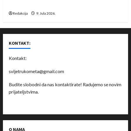
Dragan Marković preuzeo tuniški Club Africain
Redakcija
9. Jula 2026.
KONTAKT:
Kontakt:
svijetrukometa@gmail.com
Budite slobodni da nas kontaktirate! Radujemo se novim
prijateljstvima.
O NAMA