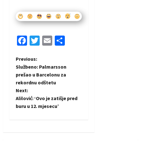
Facebook
Twitter
Email
Share
P
Previous:
Službeno: Palmarsson
o
prešao u Barcelonu za
rekordnu odštetu
s
Next:
t
Alilović: ‘Ovo je zatišje pred
buru u 12. mjesecu’
n
a
v