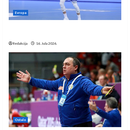
Evropa
Kentin Mahé novo pojačanje Rhein-Neckar
Löwena
Redakcija
16. Jula 2026.
Ostalo