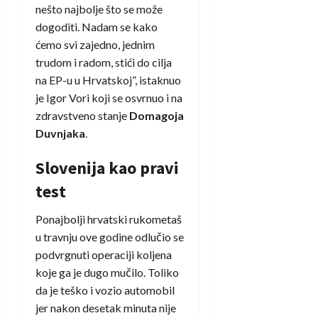
nešto najbolje što se može
dogoditi. Nadam se kako
ćemo svi zajedno, jednim
trudom i radom, stići do cilja
na EP-u u Hrvatskoj”, istaknuo
je Igor Vori koji se osvrnuo i na
zdravstveno stanje
Domagoja
Duvnjaka
.
Slovenija kao pravi
test
Ponajbolji hrvatski rukometaš
u travnju ove godine odlučio se
podvrgnuti operaciji koljena
koje ga je dugo mučilo. Toliko
da je teško i vozio automobil
jer nakon desetak minuta nije