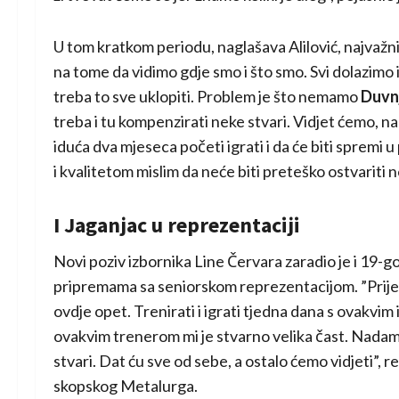
U tom kratkom periodu, naglašava Alilović, najvažnij
na tome da vidimo gdje smo i što smo. Svi dolazimo i
treba to sve uklopiti. Problem je što nemamo
Duvn
treba i tu kompenzirati neke stvari. Vidjet ćemo, na
iduća dva mjeseca početi igrati i da će biti sprem
i
kvalitetom mislim da neće biti preteško ostvariti n
I Jaganjac u reprezentaciji
Novi poziv izbornika Line Červara zaradio je i 19-g
pripremama sa seniorskom reprezentacijom. ”Prije s
ovdje opet. Trenirati i igrati tjedna dana s ovakvim 
ovakvim trenerom mi je stvarno velika čast. Nadam s
stvari. Dat ću sve od sebe, a ostalo ćemo vidjeti”, r
skopskog Metalurga.