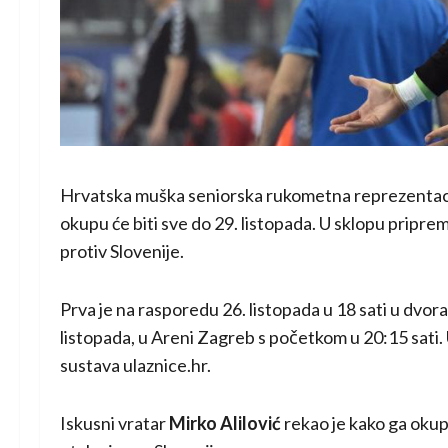
Hrvatska muška seniorska rukometna reprezentacija
okupu će biti sve do 29. listopada. U sklopu priprem
protiv Slovenije.
Prva je na rasporedu 26. listopada u 18 sati u dvoran
listopada, u Areni Zagreb s početkom u 20:15 sati.
sustava ulaznice.hr.
Iskusni vratar
Mirko Alilović
rekao je kako ga okupl