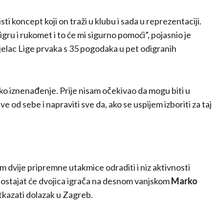
sti koncept koji on traži u klubu i sada u reprezentaciji.
gru i rukomet i to će mi sigurno pomoći”, pojasnio je
strijelac Lige prvaka s 35 pogodaka u pet odigranih
iko iznenađenje. Prije nisam očekivao da mogu biti u
ve od sebe i napraviti sve da, ako se uspijem izboriti za taj
 dvije pripremne utakmice odraditi i niz aktivnosti
dostajat će dvojica igrača na desnom vanjskom
Marko
otkazati dolazak u Zagreb.