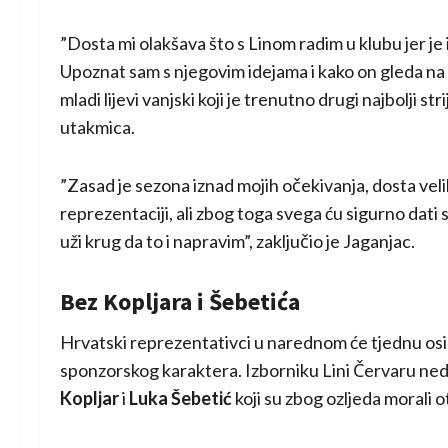
”Dosta mi olakšava što s Linom radim u klubu jer je i
Upoznat sam s njegovim idejama i kako on gleda na i
mladi lijevi vanjski koji je trenutno drugi najbolji 
utakmica.
”Zasad je sezona iznad mojih očekivanja, dosta vel
reprezentaciji, ali zbog toga svega ću sigurno dati s
uži krug da to i napravim”, zaključio je Jaganjac.
Bez Kopljara i Šebetića
Hrvatski reprezentativci u narednom će tjednu osim
sponzorskog karaktera. Izborniku Lini Červaru ne
Kopljar
i
Luka Šebetić
koji su zbog ozljeda morali 