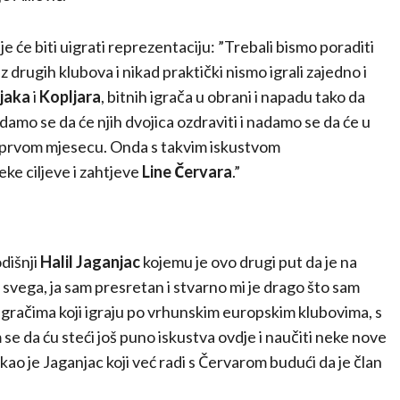
e će biti uigrati reprezentaciju: ”Trebali bismo poraditi
z drugih klubova i nikad praktički nismo igrali zajedno i
jaka
i
Kopljara
, bitnih igrača u obrani i napadu tako da
damo se da će njih dvojica ozdraviti i nadamo se da će u
i u prvom mjesecu. Onda s takvim iskustvom
eke ciljeve i zahtjeve
Line Červara
.”
odišnji
Halil Jaganjac
kojemu je ovo drugi put da je na
vega, ja sam presretan i stvarno mi je drago što sam
igračima koji igraju po
vrhunskim europskim klubovima, s
e da ću steći još puno iskustva ovdje i naučiti neke nove
ekao je Jaganjac koji već radi s Červarom budući da je član