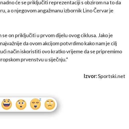
adno će se priključiti reprezentaciji s obzirom na to da
eru, a o njegovom angažmanu izbornik Lino Červar je
 on priključiti u prvom dijelu ovog ciklusa. Jako je
 najvažnije da ovom akcijom potvrdimo kako nam je cilj
ći način iskoristiti ovo kratko vrijeme da se pripremimo
uropskom prvenstvu u siječnju.”
Izvor:
Sportski.net