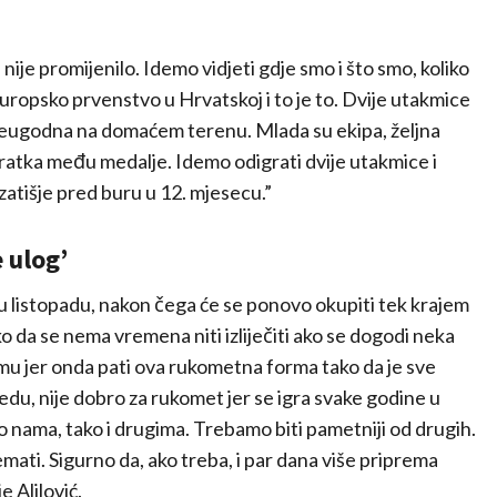
 nije promijenilo. Idemo vidjeti gdje smo i što smo, koliko
Europsko prvenstvo u Hrvatskoj i to je to. Dvije utakmice
e neugodna na domaćem terenu. Mlada su ekipa, željna
 povratka među medalje. Idemo odigrati dvije utakmice i
 zatišje pred buru u 12. mjesecu.”
 ulog’
 listopadu, nakon čega će se ponovo okupiti tek krajem
o da se nema vremena niti izliječiti ako se dogodi neka
mu jer onda pati ova rukometna forma tako da je sve
redu, nije dobro za rukomet jer se igra svake godine u
o nama, tako i drugima. Trebamo biti pametniji od drugih.
ati. Sigurno da, ako treba, i par dana više priprema
e Alilović.