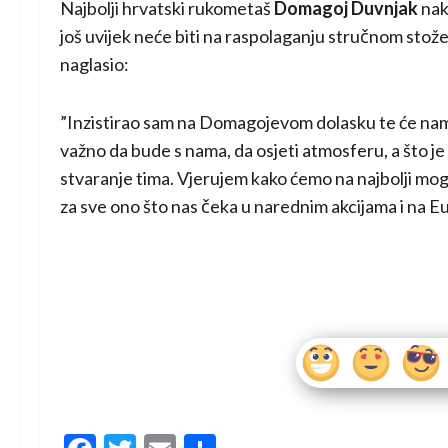
Najbolji hrvatski rukometaš
Domagoj Duvnjak
nakn
još uvijek neće biti na raspolaganju stručnom stož
naglasio:
”Inzistirao sam na Domagojevom dolasku te će nam se
važno da bude s nama, da osjeti atmosferu, a što je
stvaranje tima. Vjerujem kako ćemo na najbolji mogu
za sve ono što nas čeka u narednim akcijama i na E