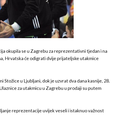
 okupila se u Zagrebu za reprezentativni tjedan i na
a, Hrvatska će odigrati dvije prijateljske utakmice
i Stožice u Ljubljani, dok je uzvrat dva dana kasnije, 28.
 Ulaznice za utakmicu u Zagrebu u prodaji su putem
janje reprezentacije uvijek veseli i istaknuo važnost