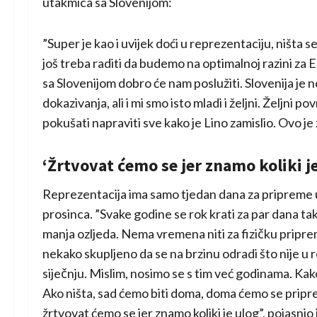
utakmica sa Slovenijom:
”Super je kao i uvijek doći u reprezentaciju, ništa se
još treba raditi da budemo na optimalnoj razini za 
sa Slovenijom dobro će nam poslužiti. Slovenija j
dokazivanja, ali i mi smo isto mladi i željni. Željni
pokušati napraviti sve kako je Lino zamislio. Ovo je
‘Žrtvovat ćemo se jer znamo koliki je
Reprezentacija ima samo tjedan dana za pripreme u
prosinca. ”Svake godine se rok krati za par dana tak
manja ozljeda. Nema vremena niti za fizičku pripre
nekako skupljeno da se na brzinu odradi što nije u 
siječnju. Mislim, nosimo se s tim već godinama. Kak
Ako ništa, sad ćemo biti doma, doma ćemo se priprem
žrtvovat ćemo se jer znamo koliki je ulog”, pojasnio j