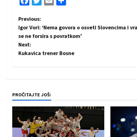
Facebook
Twitter
Email
Share
P
Previous:
Igor Vori: ‘Nema govora o osveti Slovencima i vra
o
se ne forsira s povratkom’
s
Next:
Kukavica trener Bosne
t
n
a
PROČITAJTE JOŠ:
v
i
g
a