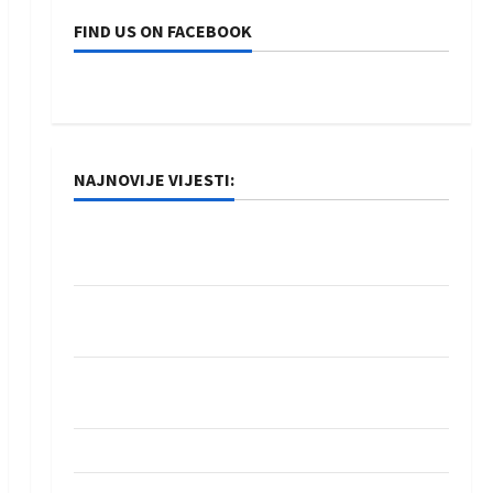
FIND US ON FACEBOOK
NAJNOVIJE VIJESTI:
Rukometaši Izviđača saznali protivnike u grupi
Evropske lige
IHF ukinuo suspenziju: Rusija i Bjelorusija
vraćaju se u međunarodni rukomet
Kentin Mahé novo pojačanje Rhein-Neckar
Löwena
Dragan Marković preuzeo tuniški Club Africain