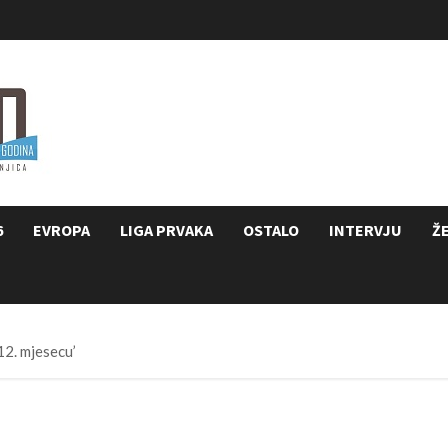
6
EVROPA
LIGA PRVAKA
OSTALO
INTERVJU
Ž
 12. mjesecu’