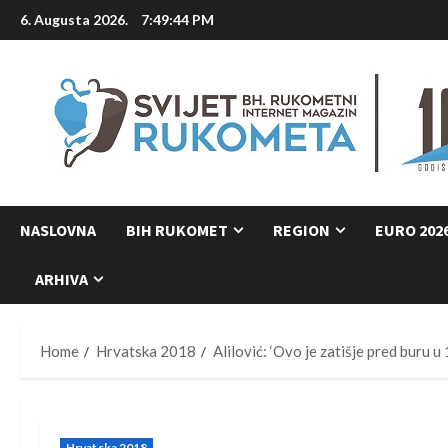
Skip
6. Augusta 2026.
7:49:46 PM
to
content
NASLOVNA
BIH RUKOMET
REGION
EURO 202
ARHIVA
Home
Hrvatska 2018
Alilović: ‘Ovo je zatišje pred buru u
Hrvatska 2018