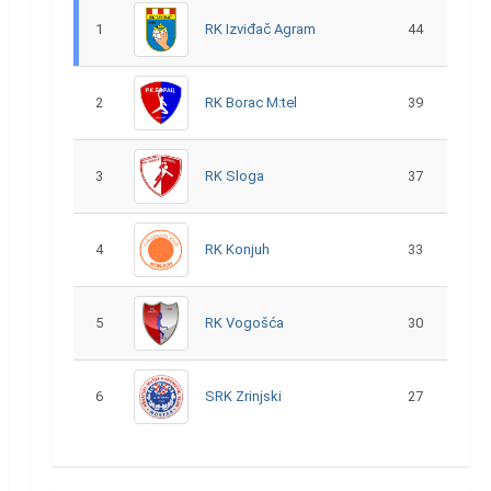
1
RK Izviđač Agram
44
2
RK Borac M:tel
39
3
RK Sloga
37
4
RK Konjuh
33
5
RK Vogošća
30
6
SRK Zrinjski
27