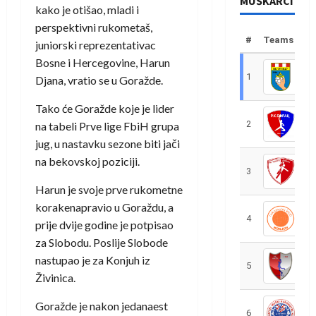
MUŠKARCI
kako je otišao, mladi i
perspektivni rukometaš,
#
Teams
juniorski reprezentativac
Bosne i Hercegovine, Harun
1
R
Djana, vratio se u Goražde.
Tako će Goražde koje je lider
2
R
na tabeli Prve lige FbiH grupa
jug, u nastavku sezone biti jači
na bekovskoj poziciji.
3
R
Harun je svoje prve rukometne
korakenapravio u Goraždu, a
4
R
prije dvije godine je potpisao
za Slobodu. Poslije Slobode
nastupao je za Konjuh iz
5
R
Živinica.
Goražde je nakon jedanaest
6
S