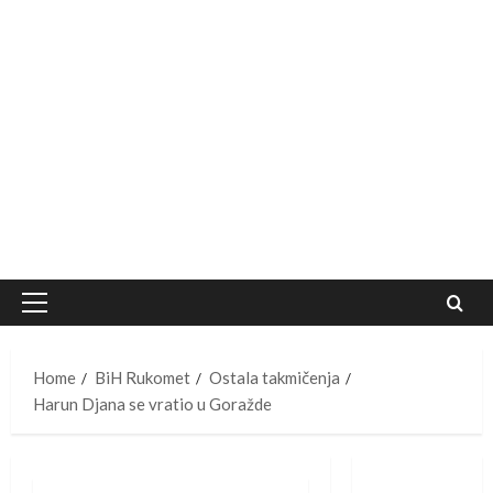
Primary
Menu
Home
BiH Rukomet
Ostala takmičenja
Harun Djana se vratio u Goražde