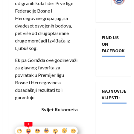
odigranih kola lider Prve lige
Federacije Bosne i
Hercegovine grupa jug, sa
dvadeset osvojenih bodova,
pet više od drugoplasirane
FIND US
druge momčadi Izviđača iz
ON
Ljubuškog.
FACEBOOK
Ekipa Goražda ove godine važi
za glavnog favorita za
povratak u Premijer ligu
Bosne i Hercegovine a
dosadašnji rezultati to i
NAJNOVIJE
garantuju.
VIJESTI:
Svijet Rukometa
Rukometaši
Izviđača
1
saznali