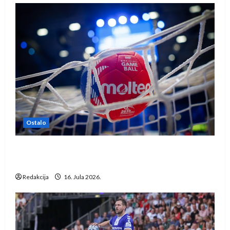
Ostalo
IHF ukinuo suspenziju: Rusija i Bjelorusija
vraćaju se u međunarodni rukomet
Redakcija
16. Jula 2026.