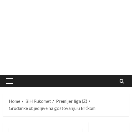
Primary
Menu
Home
BiH Rukomet
Premijer liga (Ž)
Gruđanke ubjedljive na gostovanju u Brčkom