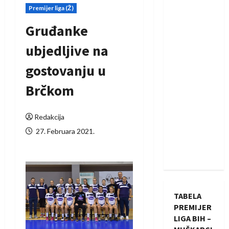
Premijer liga (Ž)
Gruđanke
ubjedljive na
gostovanju u
Brčkom
Redakcija
27. Februara 2021.
TABELA
PREMIJER
LIGA BIH –