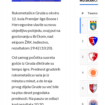
MUŠKARCI
Rukometašice Gruda u okviru
#
Teams
12. kola Premijer lige Bosne i
Hercegovine slavile su novu
1
R
ubjedljivu pobjedu, ovaj put na
gostovanju u Brčkom, nad
2
R
ekipom ŽRK Jedinstvo,
rezultatom 29:42 (10:20).
Od samog početka susreta
3
R
gošće iz Gruda diktirale su
tempo igre. Prednost grudskih
4
R
rukometašica rasla je iz
minuta u minut, a do kraja
prvog dijela Grude su već bile
5
R
na plus deset pogodaka
prednosti. Na pauzu se odlazi
kod rezultata 10:20.
6
S