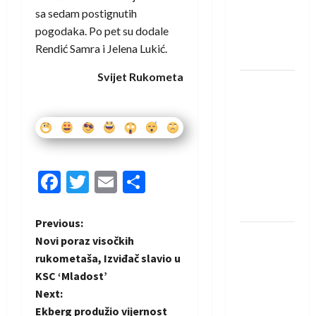
protivnike
sa sedam postignutih
u grupi
pogodaka. Po pet su dodale
Evropske
Rendić Samra i Jelena Lukić.
lige
Svijet Rukometa
IHF ukinuo
suspenziju:
Rusija i
Bjelorusija
vraćaju se
u
Facebook
Twitter
Email
Share
međunarodni
rukomet
P
Previous:
Kentin
Novi poraz visočkih
o
Mahé
rukometaša, Izviđač slavio u
novo
KSC ‘Mladost’
s
pojačanje
Next:
Rhein-
Ekberg produžio vijernost