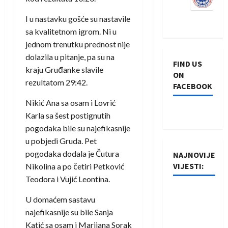
I u nastavku gošće su nastavile
sa kvalitetnom igrom. Ni u
jednom trenutku prednost nije
dolazila u pitanje, pa su na
FIND US
kraju Gruđanke slavile
ON
rezultatom 29:42.
FACEBOOK
Nikić Ana sa osam i Lovrić
Karla sa šest postignutih
pogodaka bile su najefikasnije
u pobjedi Gruda. Pet
pogodaka dodala je Čutura
NAJNOVIJE
VIJESTI:
Nikolina a po četiri Petković
Teodora i Vujić Leontina.
Rukometaši
U domaćem sastavu
Izviđača
najefikasnije su bile Sanja
saznali
Katić sa osam i Marijana Sorak