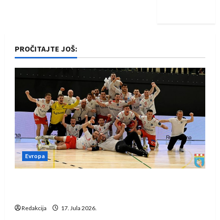
iskoraku
PROČITAJTE JOŠ:
Evropa
Rukometaši Izviđača saznali protivnike u grupi
Evropske lige
Redakcija
17. Jula 2026.