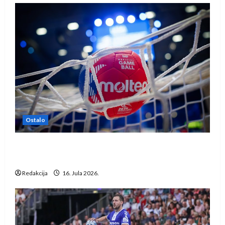
Ostalo
IHF ukinuo suspenziju: Rusija i Bjelorusija
vraćaju se u međunarodni rukomet
Redakcija
16. Jula 2026.