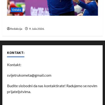
Ostalo
Dragan Marković preuzeo tuniški Club Africain
Redakcija
9. Jula 2026.
KONTAKT:
Kontakt:
svijetrukometa@gmail.com
Budite slobodni da nas kontaktirate! Radujemo se novim
prijateljstvima.