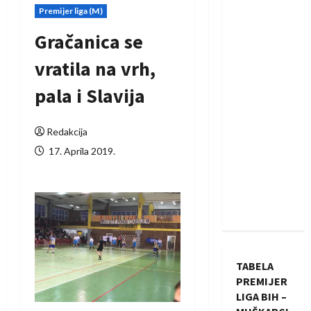
Premijer liga (M)
Gračanica se
vratila na vrh,
pala i Slavija
Redakcija
17. Aprila 2019.
TABELA
PREMIJER
LIGA BIH –