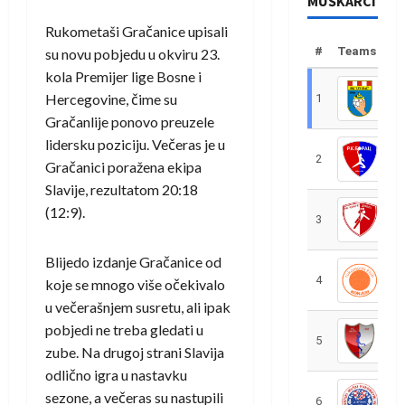
MUŠKARCI
Rukometaši Gračanice upisali
#
Teams
su novu pobjedu u okviru 23.
kola Premijer lige Bosne i
Hercegovine, čime su
1
R
Gračanlije ponovo preuzele
lidersku poziciju. Večeras je u
2
R
Gračanici poražena ekipa
Slavije, rezultatom 20:18
(12:9).
3
R
Blijedo izdanje Gračanice od
4
R
koje se mnogo više očekivalo
u večerašnjem susretu, ali ipak
pobjedi ne treba gledati u
5
R
zube. Na drugoj strani Slavija
odlično igra u nastavku
sezone, a večeras su nastupili
6
S