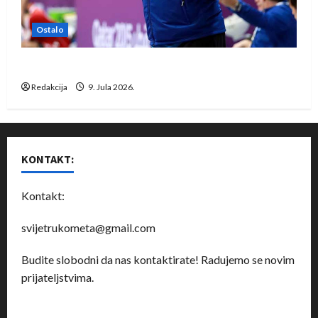
Ostalo
Dragan Marković preuzeo tuniški Club Africain
Redakcija
9. Jula 2026.
KONTAKT:
Kontakt:
svijetrukometa@gmail.com
Budite slobodni da nas kontaktirate! Radujemo se novim
prijateljstvima.