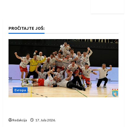
iskoraku
PROČITAJTE JOŠ:
Evropa
Rukometaši Izviđača saznali protivnike u grupi
Evropske lige
Redakcija
17. Jula 2026.