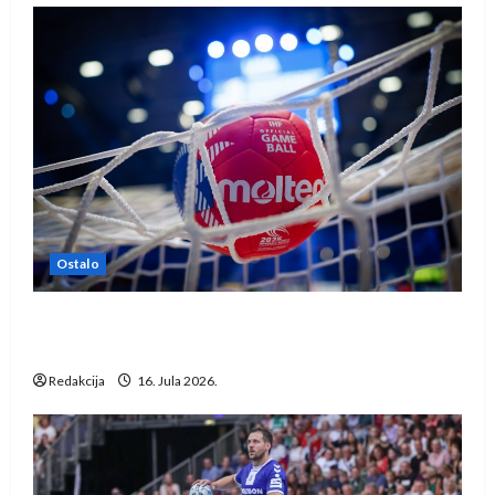
Ostalo
IHF ukinuo suspenziju: Rusija i Bjelorusija
vraćaju se u međunarodni rukomet
Redakcija
16. Jula 2026.