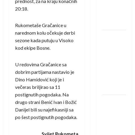
prednost, za na kraju konačnih
protivnike
20:18.
u grupi
Evropske
lige
Rukometaše Gračanice u
narednom kolu očekuje derbi
IHF ukinuo
sezone kada putuju u Visoko
suspenziju:
kod ekipe Bosne.
Rusija i
Bjelorusija
U redovima Gračanice sa
vraćaju se
dobrim partijama nastavio je
u
Dino Hamidović koji je i
međunarodni
večeras briljirao sa 11
rukomet
postignutih pogodaka. Na
Kentin
drugo strani Benić Ivan i Božić
Mahé
Danijel bili su najefikasniji sa
novo
po šest postignutih pogodaka.
pojačanje
Rhein-
Svijet Rukometa