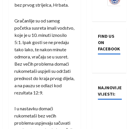
bez prvog strijelca, Hrbata.
Gračanlije su od samog
početka susreta imali vodstvo,
koje je u 10. minuti iznosilo
FIND US
5:1. Ipak gosti se ne predaju
ON
FACEBOOK
tako lako, te nakon minute
odmora, vračaju se u susret.
Bez večih problema domaći
rukometaši uspjeli su održati
prednost do kraja prvog dijela,
a na pauzu se odlazi kod
NAJNOVIJE
rezultata 12:9.
VIJESTI:
I u nastavku domaći
Rukometaši
rukometaši bez većih
Izviđača
problema uspjevaju sačuvati
saznali