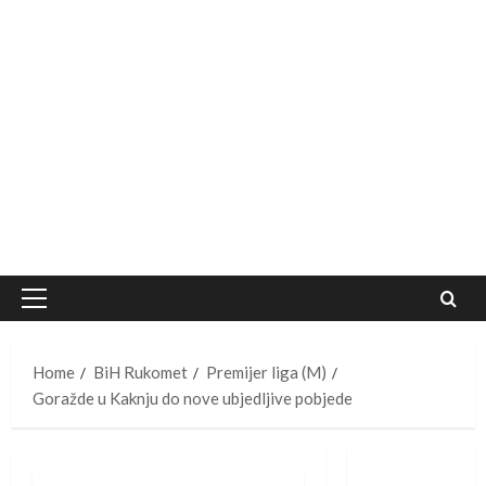
Primary
Menu
Home
BiH Rukomet
Premijer liga (M)
Goražde u Kaknju do nove ubjedljive pobjede