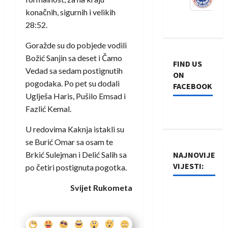
konačnih, sigurnih i velikih
28:52.
Goražde su do pobjede vodili
Božić Sanjin sa deset i Čamo
FIND US
Vedad sa sedam postignutih
ON
pogodaka. Po pet su dodali
FACEBOOK
Uglješa Haris, Pušilo Emsad i
Fazlić Kemal.
U redovima Kaknja istakli su
se Burić Omar sa osam te
Brkić Sulejman i Delić Salih sa
NAJNOVIJE
VIJESTI:
po četiri postignuta pogotka.
Svijet Rukometa
Rukometaši
Izviđača
saznali