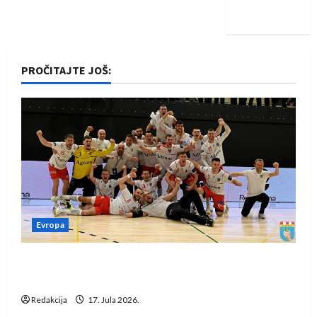
iskoraku
PROČITAJTE JOŠ:
Evropa
Rukometaši Izviđača saznali protivnike u grupi
Evropske lige
Redakcija
17. Jula 2026.