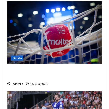
Ostalo
IHF ukinuo suspenziju: Rusija i Bjelorusija
vraćaju se u međunarodni rukomet
Redakcija
16. Jula 2026.