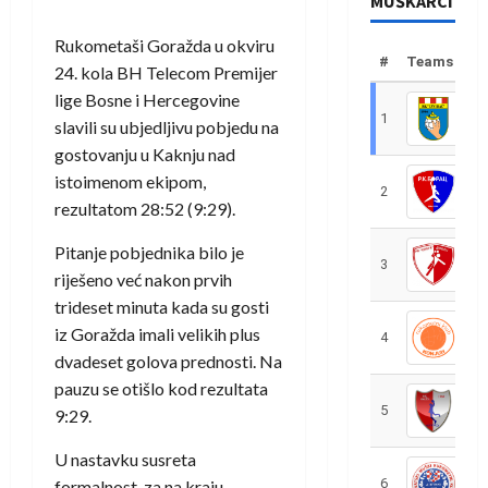
MUŠKARCI
Rukometaši Goražda u okviru
#
Teams
24. kola BH Telecom Premijer
lige Bosne i Hercegovine
1
R
slavili su ubjedljivu pobjedu na
gostovanju u Kaknju nad
istoimenom ekipom,
2
R
rezultatom 28:52 (9:29).
Pitanje pobjednika bilo je
3
R
riješeno već nakon prvih
trideset minuta kada su gosti
iz Goražda imali velikih plus
4
R
dvadeset golova prednosti. Na
pauzu se otišlo kod rezultata
5
R
9:29.
U nastavku susreta
6
S
formalnost, za na kraju