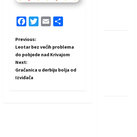
protivnike
u grupi
Evropske
Facebook
Twitter
Email
Share
lige
IHF ukinuo
P
Previous:
suspenziju:
Leotar bez većih problema
o
Rusija i
do pobjede nad Krivajom
Bjelorusija
Next:
s
vraćaju se
Gračanica u derbiju bolja od
u
t
Izviđača
međunarodni
rukomet
n
Kentin
a
Mahé
v
novo
pojačanje
i
Rhein-