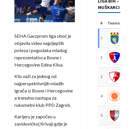
LIGA BIH –
MUŠKARCI
#
Teams
SEHA Gaszprom liga sinoć je
1
R
objavila video najpljepših
poteza i pogodaka mladog
reprezentativca Bosne i
2
R
Hercegovine Edina Klisa.
Klis važi za jednog od
3
R
najperspektivnijih mladih
igrača iz Bosne i Hercegovine
4
R
a trenutno nastupa za
rukometni klub PPD Zagreb.
5
R
Karijeru je započeo u
zavidovićkoj Krivaji gdje je