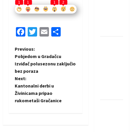
saznali
1
1
1
2
protivnike
u grupi
Evropske
Facebook
Twitter
Email
Share
lige
IHF ukinuo
P
Previous:
suspenziju:
Pobjedom u Gradačcu
Rusija i
o
Izviđač polusezonu zaključio
Bjelorusija
bez poraza
vraćaju se
s
Next:
u
t
Kantonalni derbi u
međunarodni
Živinicama pripao
rukomet
n
rukometaši Gračanice
Kentin
a
Mahé
novo
v
pojačanje