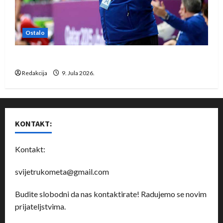
Ostalo
Dragan Marković preuzeo tuniški Club Africain
Redakcija
9. Jula 2026.
KONTAKT:
Kontakt:
svijetrukometa@gmail.com
Budite slobodni da nas kontaktirate! Radujemo se novim
prijateljstvima.