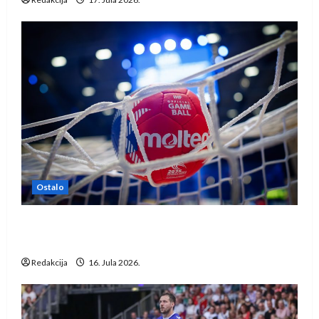
Ostalo
IHF ukinuo suspenziju: Rusija i Bjelorusija
vraćaju se u međunarodni rukomet
Redakcija
16. Jula 2026.