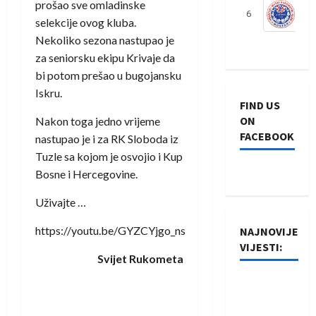
prošao sve omladinske
6
S
selekcije ovog kluba.
Nekoliko sezona nastupao je
za seniorsku ekipu Krivaje da
bi potom prešao u bugojansku
Iskru.
FIND US
ON
Nakon toga jedno vrijeme
FACEBOOK
nastupao je i za RK Sloboda iz
Tuzle sa kojom je osvojio i Kup
Bosne i Hercegovine.
Uživajte …
https://youtu.be/GYZCYjgo_ns
NAJNOVIJE
VIJESTI:
Svijet Rukometa
Rukometaši
Izviđača