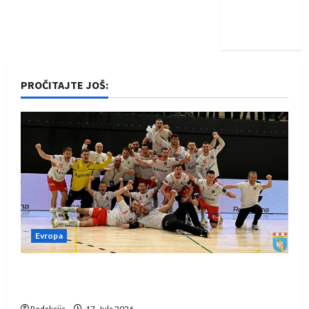
Nadam se
iskoraku
PROČITAJTE JOŠ:
Evropa
Rukometaši Izviđača saznali protivnike u grupi
Evropske lige
Redakcija
17. Jula 2026.