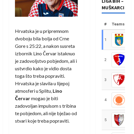
LIGA BIH –
MUŠKARCI
#
Teams
Hrvatska je u pripremnom
dvoboju bila bolja od Crne
1
R
Gore s 25:22, a nakon susreta
izbornik Lino Červar istaknuo
2
R
je zadovoljstvo pobjedom, ali i
ustvrdio kako je vidio dosta
toga što treba popraviti.
3
R
Hrvatska je slavila u lijepoj
atmosferi u Splitu,
Lino
Červar
mogao je biti
4
R
zadovoljan impulsom s tribina
te pobjedom, ali nije bježao od
5
R
stvari koje treba popraviti.