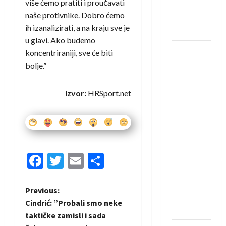
više ćemo pratiti i proučavati
Rhein-
naše protivnike. Dobro ćemo
Neckar
ih izanalizirati, a na kraju sve je
Löwena
u glavi. Ako budemo
Dragan
koncentriraniji, sve će biti
Marković
bolje.”
preuzeo
tuniški
Izvor:
HRSport.net
Club
Africain
Pobjeda
omladinske
Facebook
Twitter
Email
Share
reprezentacije
BiH na
otvaranju
P
Previous:
Evropskog
Cindrić: ”Probali smo neke
prvenstva
o
taktičke zamisli i sada