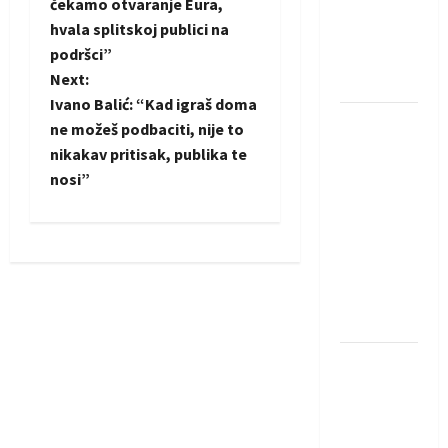
čekamo otvaranje Eura,
Amar Herić
s
hvala splitskoj publici na
novi je
t
podršci”
rukometaš
Next:
Krivaje
n
Ivano Balić: “Kad igraš doma
RK Izviđač
ne možeš podbaciti, nije to
a
Agram
nikakav pritisak, publika te
izborio
nosi”
v
nastup u
i
EHF
European
g
League za
sezonu
a
2026./2027.
t
Horvat
trener
i
obnovljenog
o
Zagreba: