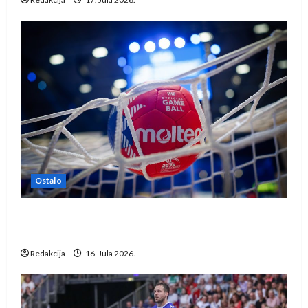
Ostalo
IHF ukinuo suspenziju: Rusija i Bjelorusija
vraćaju se u međunarodni rukomet
Redakcija
16. Jula 2026.