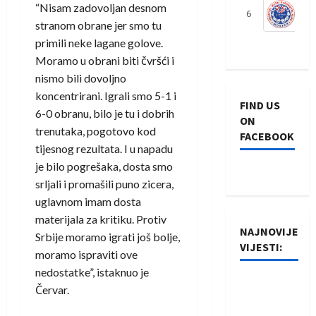
“Nisam zadovoljan desnom
6
S
stranom obrane jer smo tu
primili neke lagane golove.
Moramo u obrani biti čvršći i
nismo bili dovoljno
koncentrirani. Igrali smo 5-1 i
FIND US
6-0 obranu, bilo je tu i dobrih
ON
trenutaka, pogotovo kod
FACEBOOK
tijesnog rezultata. I u napadu
je bilo pogrešaka, dosta smo
srljali i promašili puno zicera,
uglavnom imam dosta
materijala za kritiku. Protiv
NAJNOVIJE
Srbije moramo igrati još bolje,
VIJESTI:
moramo ispraviti ove
nedostatke”, istaknuo je
Rukometaši
Červar.
Izviđača