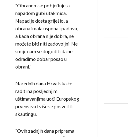
saznali
“Obranom se pobjeđuje, a
protivnike
napadom gubi utakmica.
u grupi
Napad je dosta griješio, a
Evropske
obrana imala uspona i padova,
lige
a kada obrana nije dobra, ne
možete biti niti zadovoljni, Ne
IHF ukinuo
smije nam se dogoditi da ne
suspenziju:
odradimo dobar posao u
Rusija i
obrani.”
Bjelorusija
vraćaju se
u
Narednih dana Hrvatska će
međunarodni
raditi na posljednjim
rukomet
uštimavanjima uoči Europskog
prvenstva i više se posvetiti
Kentin
skautingu.
Mahé
novo
“Ovih zadnjih dana priprema
pojačanje