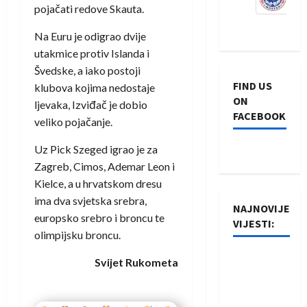
pojačati redove Skauta.
Na Euru je odigrao dvije
utakmice protiv Islanda i
Švedske, a iako postoji
FIND US
klubova kojima nedostaje
ON
ljevaka, Izviđač je dobio
FACEBOOK
veliko pojačanje.
Uz Pick Szeged igrao je za
Zagreb, Cimos, Ademar Leon i
Kielce, a u hrvatskom dresu
ima dva svjetska srebra,
NAJNOVIJE
europsko srebro i broncu te
VIJESTI:
olimpijsku broncu.
Rukometaši
Svijet Rukometa
Izviđača
saznali