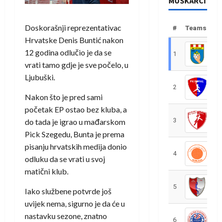
MUŠKARCI
Doskorašnji reprezentativac
#
Teams
Hrvatske Denis Buntić nakon
12 godina odlučio je da se
1
R
vrati tamo gdje je sve počelo, u
Ljubuški.
2
R
Nakon što je pred sami
početak EP ostao bez kluba, a
3
R
do tada je igrao u mađarskom
Pick Szegedu, Bunta je prema
pisanju hrvatskih medija donio
4
R
odluku da se vrati u svoj
matični klub.
5
R
Iako službene potvrde još
uvijek nema, sigurno je da će u
nastavku sezone, znatno
6
S