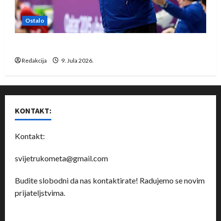
Ostalo
Dragan Marković preuzeo tuniški Club Africain
Redakcija
9. Jula 2026.
KONTAKT:
Kontakt:
svijetrukometa@gmail.com
Budite slobodni da nas kontaktirate! Radujemo se novim
prijateljstvima.