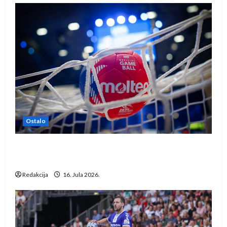
Ostalo
IHF ukinuo suspenziju: Rusija i Bjelorusija
vraćaju se u međunarodni rukomet
Redakcija
16. Jula 2026.