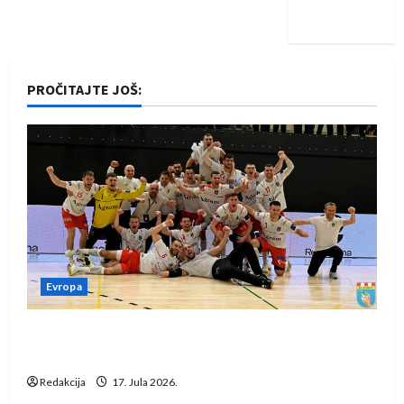
iskoraku
PROČITAJTE JOŠ:
Evropa
Rukometaši Izviđača saznali protivnike u grupi
Evropske lige
Redakcija
17. Jula 2026.