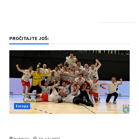
Nadam se
iskoraku
PROČITAJTE JOŠ:
Evropa
Rukometaši Izviđača saznali protivnike u grupi
Evropske lige
Redakcija
17. Jula 2026.