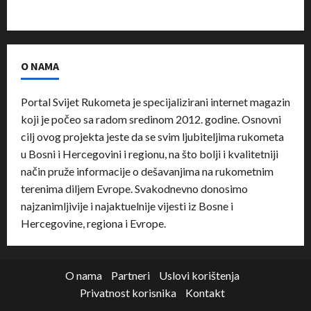
O NAMA
Portal Svijet Rukometa je specijalizirani internet magazin
koji je počeo sa radom sredinom 2012. godine. Osnovni
cilj ovog projekta jeste da se svim ljubiteljima rukometa
u Bosni i Hercegovini i regionu, na što bolji i kvalitetniji
način pruže informacije o dešavanjima na rukometnim
terenima diljem Evrope. Svakodnevno donosimo
najzanimljivije i najaktuelnije vijesti iz Bosne i
Hercegovine, regiona i Evrope.
O nama
Partneri
Uslovi korištenja
Privatnost korisnika
Kontakt