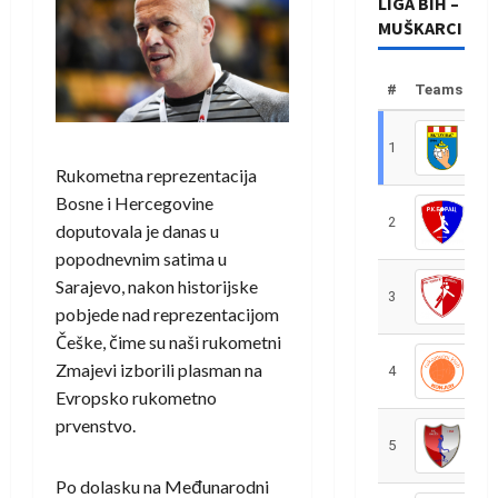
LIGA BIH –
MUŠKARCI
#
Teams
1
R
Rukometna reprezentacija
Bosne i Hercegovine
2
R
doputovala je danas u
popodnevnim satima u
Sarajevo, nakon historijske
3
R
pobjede nad reprezentacijom
Češke, čime su naši rukometni
Zmajevi izborili plasman na
4
R
Evropsko rukometno
prvenstvo.
5
R
Po dolasku na Međunarodni