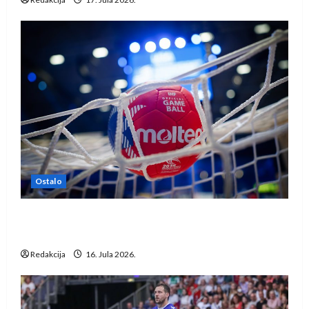
Ostalo
IHF ukinuo suspenziju: Rusija i Bjelorusija
vraćaju se u međunarodni rukomet
Redakcija
16. Jula 2026.