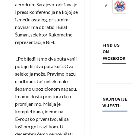
aerodrom Sarajevo, održana je
6
S
i press konferencija na kojoj se
između ostalog, prisutnim
novinarima obratio i Bilal
Šuman, selektor Rukometne
reprezentacije BiH.
FIND US
ON
FACEBOOK
„Pobijedili smo dva puta vani i
pobijedili dva puta kući. Ova
selekcija može. Pravimo bazu
u odbrani. Još uvijek malo
šepamo u pozicionom napadu.
Imamo dosta prostora da to
NAJNOVIJE
promijenimo. Misija je
VIJESTI:
kompletirana, idemo na
Evropsko prvenstvo, ali sa
Rukometaši
lošijom gol-razlikom. U
Izviđača
decembru ćemo se pokušati