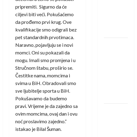
saznali
pripremiti. Sigurno da će
protivnike
ciljevi biti veći. Pokušaćemo
u grupi
da prođemo prvi krug. Ove
Evropske
kvalifikacije smo odigrali bez
lige
pet standardnih prvotimaca.
IHF ukinuo
Naravno, pojavljuju se i novi
suspenziju:
momci. Oni su pokazali da
Rusija i
mogu. Imali smo promjena i u
Bjelorusija
Stručnom štabu, proširio se.
vraćaju se
Čestitke nama, momcima i
u
svima u BiH. Obradovali smo
međunarodni
sve ljubitelje sporta u BiH.
rukomet
Pokušavamo da budemo
pravi. Vrijeme je da zajedno sa
Kentin
ovim momcima, ovaj dan i ovu
Mahé
noć proslavimo zajedno.“
novo
istakao je Bilal Šuman.
pojačanje