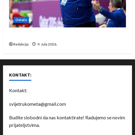
Ostalo
Dragan Marković preuzeo tuniški Club Africain
Redakcija
9. Jula 2026.
KONTAKT:
Kontakt:
svijetrukometa@gmail.com
Budite slobodni da nas kontaktirate! Radujemo se novim
prijateljstvima.