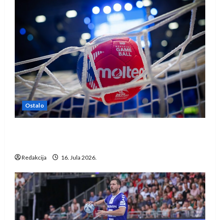
Ostalo
IHF ukinuo suspenziju: Rusija i Bjelorusija
vraćaju se u međunarodni rukomet
Redakcija
16. Jula 2026.