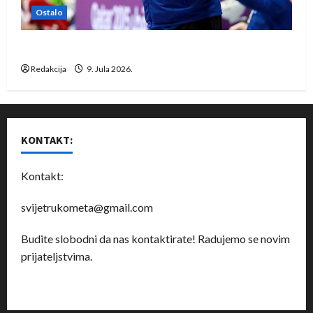
Ostalo
Dragan Marković preuzeo tuniški Club Africain
Redakcija
9. Jula 2026.
KONTAKT:
Kontakt:
svijetrukometa@gmail.com
Budite slobodni da nas kontaktirate! Radujemo se novim
prijateljstvima.