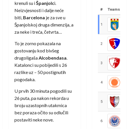
krenuli su i
Španjolc
i.
#
Teams
Neizvjesnosti i dalje neće
biti,
Barcelona
je za sve u
Španjolskoj druga dimenzija, a
1
R
za neke i treća, četvrta…
To je zorno pokazala na
2
R
gostovanju kod bivšeg
drugoligaša
Alcobendasa
.
3
R
Katalonci su pobijedili s 26
razlike uz – 50 postignutih
pogodaka.
4
R
U prvih 30 minuta pogodili su
26 puta, pa nakon rekorda u
5
R
broju uzastopnih utakmica
bez poraza očito su odlučili
postaviti neke nove.
6
S