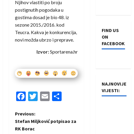
Njihov vlastiti po broju
postignutih pogodaka u
gostima dosad je bio 48. iz
sezone 2015./2016. kod
FIND US
Teucra. Kakva je konkurencija,
ON
novi možda ubrzo i preprave.
FACEBOOK
Izvor:
Sportarena.hr
NAJNOVIJE
VIJESTI:
Facebook
Twitter
Email
Share
Rukometaši
Izviđača
P
Previous:
saznali
Stefan Miljković potpisao za
o
protivnike
RK Borac