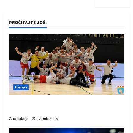
PROČITAJTE JOŠ:
Evropa
Rukometaši Izviđača saznali protivnike u grupi
Evropske lige
Redakcija
17. Jula 2026.