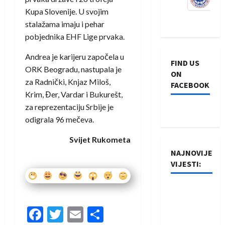
Kupa Slovenije. U svojim
stalažama imaju i pehar
pobjednika EHF Lige prvaka.
Andrea je karijeru započela u
FIND US
ORK Beogradu, nastupala je
ON
za Radnički, Knjaz Miloš,
FACEBOOK
Krim, Đer, Vardar i Bukurešt,
za reprezentaciju Srbije je
odigrala 96 mečeva.
Svijet Rukometa
NAJNOVIJE
VIJESTI:
Rukometaši
Izviđača
Facebook
Twitter
Email
Share
saznali