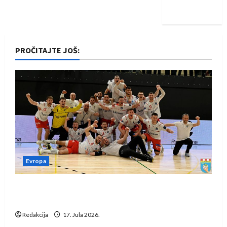
iskoraku
PROČITAJTE JOŠ:
Evropa
Rukometaši Izviđača saznali protivnike u grupi
Evropske lige
Redakcija
17. Jula 2026.