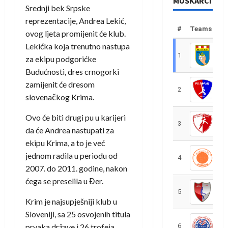
MUŠKARCI
Srednji bek Srpske
reprezentacije, Andrea Lekić,
#
Teams
ovog ljeta promijenit će klub.
Lekićka koja trenutno nastupa
1
R
za ekipu podgorićke
Budućnosti, dres crnogorki
zamijenit će dresom
2
R
slovenačkog Krima.
Ovo će biti drugi pu u karijeri
3
R
da će Andrea nastupati za
ekipu Krima, a to je već
jednom radila u periodu od
4
R
2007. do 2011. godine, nakon
ćega se preselila u Đer.
5
R
Krim je najsupješniji klub u
Sloveniji, sa 25 osvojenih titula
prvaka države i 26 trofeja
6
S