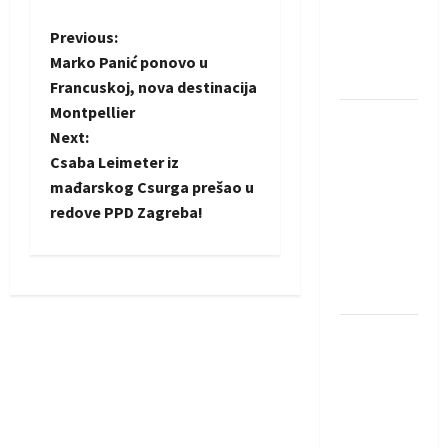
protivnike
u grupi
P
Previous:
Evropske
Marko Panić ponovo u
o
lige
Francuskoj, nova destinacija
Montpellier
IHF ukinuo
s
Next:
suspenziju:
t
Csaba Leimeter iz
Rusija i
mađarskog Csurga prešao u
Bjelorusija
n
redove PPD Zagreba!
vraćaju se
u
a
međunarodni
v
rukomet
i
Kentin
Mahé
g
novo
pojačanje
a
Rhein-