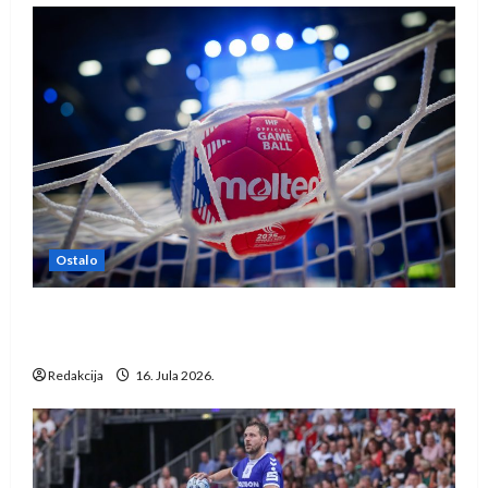
Ostalo
IHF ukinuo suspenziju: Rusija i Bjelorusija
vraćaju se u međunarodni rukomet
Redakcija
16. Jula 2026.