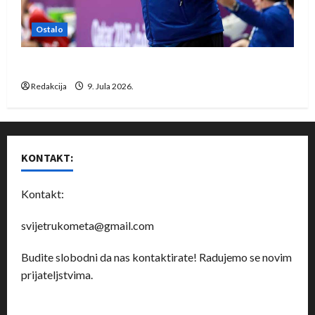
Ostalo
Dragan Marković preuzeo tuniški Club Africain
Redakcija
9. Jula 2026.
KONTAKT:
Kontakt:
svijetrukometa@gmail.com
Budite slobodni da nas kontaktirate! Radujemo se novim
prijateljstvima.