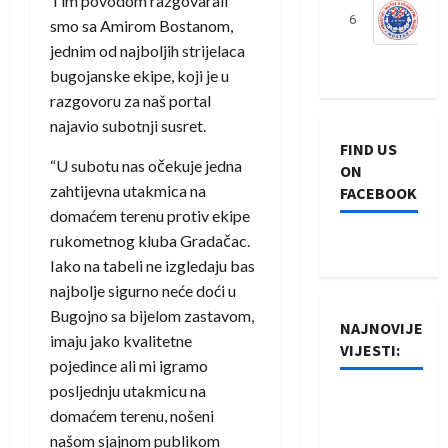
Tim povodom razgovarali
6
S
smo sa Amirom Bostanom,
jednim od najboljih strijelaca
bugojanske ekipe, koji je u
razgovoru za naš portal
najavio subotnji susret.
FIND US
“U subotu nas očekuje jedna
ON
zahtijevna utakmica na
FACEBOOK
domaćem terenu protiv ekipe
rukometnog kluba Gradačac.
Iako na tabeli ne izgledaju bas
najbolje sigurno neće doći u
Bugojno sa bijelom zastavom,
NAJNOVIJE
imaju jako kvalitetne
VIJESTI:
pojedince ali mi igramo
posljednju utakmicu na
Rukometaši
domaćem terenu, nošeni
Izviđača
našom sjajnom publikom