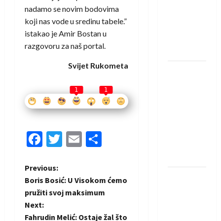
saznali
nadamo se novim bodovima
protivnike
koji nas vode u sredinu tabele.”
u grupi
istakao je Amir Bostan u
Evropske
razgovoru za naš portal.
lige
Svijet Rukometa
IHF ukinuo
suspenziju:
1
1
Rusija i
Bjelorusija
vraćaju se
u
Facebook
Twitter
Email
Share
međunarodni
rukomet
P
Previous:
Kentin
Boris Bosić: U Visokom ćemo
o
Mahé
pružiti svoj maksimum
novo
Next:
s
pojačanje
Fahrudin Melić: Ostaje žal što