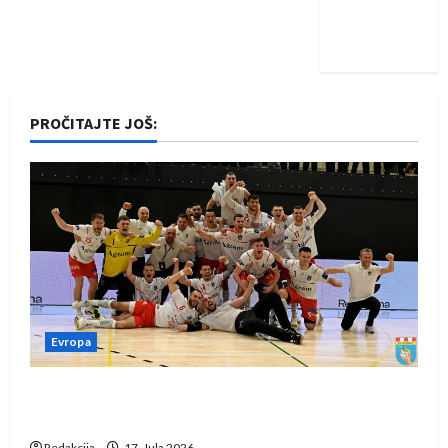
Nadam se
iskoraku
PROČITAJTE JOŠ:
Evropa
Rukometaši Izviđača saznali protivnike u grupi
Evropske lige
Redakcija
17. Jula 2026.