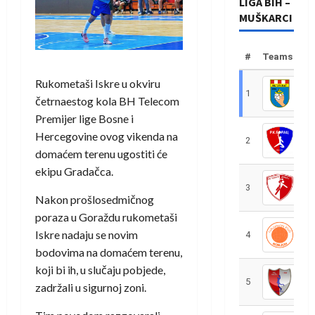
LIGA BIH –
MUŠKARCI
#
Teams
Rukometaši Iskre u okviru
1
R
četrnaestog kola BH Telecom
Premijer lige Bosne i
Hercegovine ovog vikenda na
2
R
domaćem terenu ugostiti će
ekipu Gradačca.
3
R
Nakon prošlosedmičnog
poraza u Goraždu rukometaši
Iskre nadaju se novim
4
R
bodovima na domaćem terenu,
koji bi ih, u slučaju pobjede,
5
R
zadržali u sigurnoj zoni.