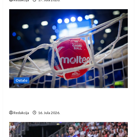
Ostalo
IHF ukinuo suspenziju: Rusija i Bjelorusija
vraćaju se u međunarodni rukomet
Redakcija
16. Jula 2026.