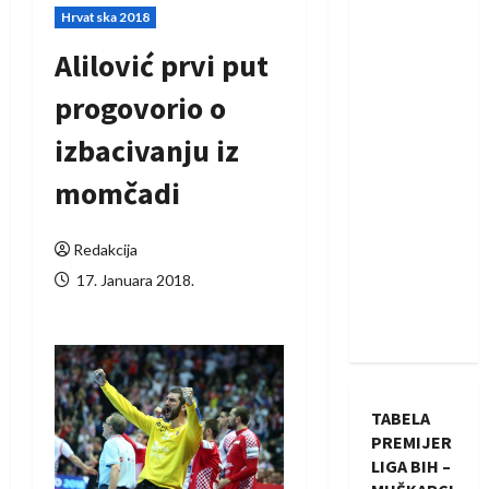
Hrvatska 2018
Alilović prvi put
progovorio o
izbacivanju iz
momčadi
Redakcija
17. Januara 2018.
TABELA
PREMIJER
LIGA BIH –