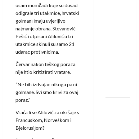
protivnike
osam momčadi koje su dosad
u grupi
odigrale tri utakmice, hrvatski
Evropske
golmani imaju uvjerljivo
lige
najmanje obrana. Stevanović,
Pešić i otpisani Alilović u tri
IHF ukinuo
utakmice skinuli su samo 21
suspenziju:
udarac protivnicima.
Rusija i
Bjelorusija
Červar nakon teškog poraza
vraćaju se
nije htio kritizirati vratare.
u
međunarodni
“Ne bih izdvajao nikoga pa ni
rukomet
golmane. Svi smo krivi za ovaj
poraz.”
Kentin
Mahé
Vraća li se Alilović za okršaje s
novo
Francuskom, Norveškom i
pojačanje
Bjelorusijom?
Rhein-