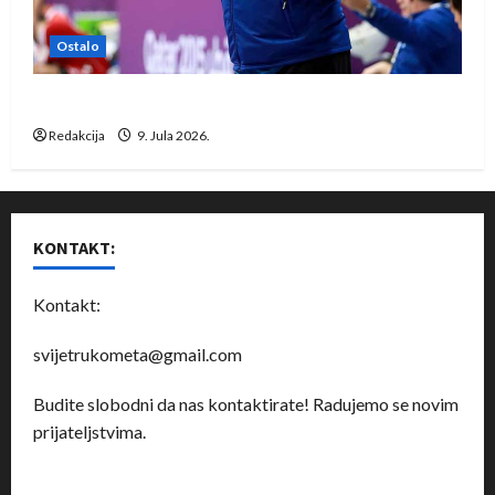
Ostalo
Dragan Marković preuzeo tuniški Club Africain
Redakcija
9. Jula 2026.
KONTAKT:
Kontakt:
svijetrukometa@gmail.com
Budite slobodni da nas kontaktirate! Radujemo se novim
prijateljstvima.