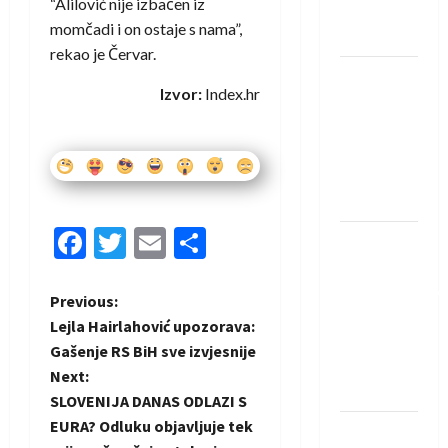
“Alilović nije izbačen iz
Neckar
momčadi i on ostaje s nama”,
Löwena
rekao je Červar.
Dragan
Izvor:
Index.hr
Marković
preuzeo
tuniški
Club
Africain
Facebook
Twitter
Email
Share
Pobjeda
omladinske
reprezentacije
P
Previous:
BiH na
Lejla Hairlahović upozorava:
otvaranju
o
Gašenje RS BiH sve izvjesnije
Evropskog
Next:
s
prvenstva
SLOVENIJA DANAS ODLAZI S
t
EURA? Odluku objavljuje tek
Amar Herić