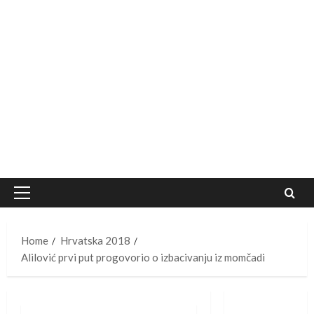
Primary
Menu
Home
Hrvatska 2018
Alilović prvi put progovorio o izbacivanju iz momčadi