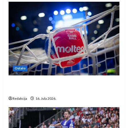
Ostalo
IHF ukinuo suspenziju: Rusija i Bjelorusija
vraćaju se u međunarodni rukomet
Redakcija
16. Jula 2026.