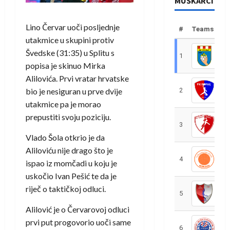
MUŠKARCI
Lino Červar uoči posljednje
#
Teams
utakmice u skupini protiv
Švedske (31:35) u Splitu s
1
R
popisa je skinuo Mirka
Alilovića. Prvi vratar hrvatske
bio je nesiguran u prve dvije
2
R
utakmice pa je morao
prepustiti svoju poziciju.
3
R
Vlado Šola otkrio je da
Aliloviću nije drago što je
4
R
ispao iz momčadi u koju je
uskočio Ivan Pešić te da je
riječ o taktičkoj odluci.
5
R
Alilović je o Červarovoj odluci
prvi put progovorio uoči same
6
S