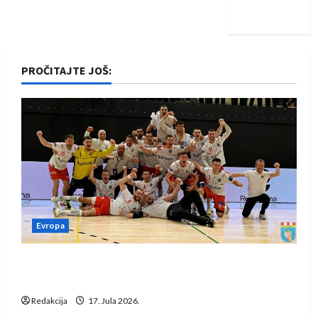
iskoraku
PROČITAJTE JOŠ:
Evropa
Rukometaši Izviđača saznali protivnike u grupi
Evropske lige
Redakcija
17. Jula 2026.