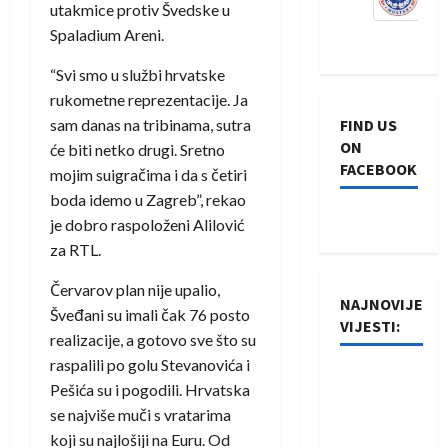
utakmice protiv Švedske u
Spaladium Areni.
“Svi smo u službi hrvatske
rukometne reprezentacije. Ja
sam danas na tribinama, sutra
FIND US
ON
će biti netko drugi. Sretno
FACEBOOK
mojim suigračima i da s četiri
boda idemo u Zagreb”, rekao
je dobro raspoloženi Alilović
za RTL.
Červarov plan nije upalio,
NAJNOVIJE
Šveđani su imali čak 76 posto
VIJESTI:
realizacije, a gotovo sve što su
raspalili po golu Stevanovića i
Rukometaši
Pešića su i pogodili. Hrvatska
Izviđača
se najviše muči s vratarima
saznali
koji su najlošiji na Euru. Od