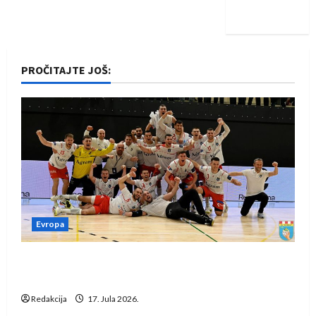
iskoraku
PROČITAJTE JOŠ:
Evropa
Rukometaši Izviđača saznali protivnike u grupi
Evropske lige
Redakcija
17. Jula 2026.