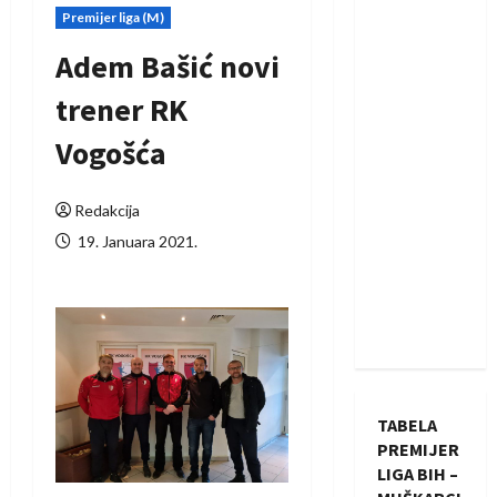
Premijer liga (M)
Adem Bašić novi
trener RK
Vogošća
Redakcija
19. Januara 2021.
TABELA
PREMIJER
LIGA BIH –