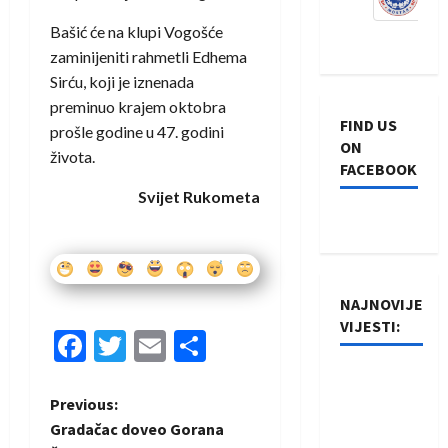
Bašić će na klupi Vogošće
zaminijeniti rahmetli Edhema
Sirću, koji je iznenada
preminuo krajem oktobra
FIND US
prošle godine u 47. godini
ON
života.
FACEBOOK
Svijet Rukometa
NAJNOVIJE
VIJESTI:
Facebook
Twitter
Email
Share
Rukometaši
Izviđača
P
Previous:
saznali
Gradačac doveo Gorana