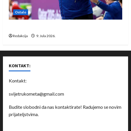
Ostalo
Dragan Marković preuzeo tuniški Club Africain
Redakcija
9. Jula 2026.
KONTAKT:
Kontakt:
svijetrukometa@gmail.com
Budite slobodni da nas kontaktirate! Radujemo se novim
prijateljstvima.