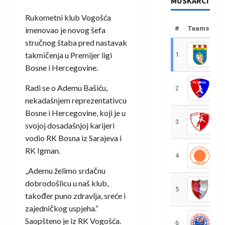
MUŠKARCI
Rukometni klub Vogošća
#
Teams
imenovao je novog šefa
stručnog štaba pred nastavak
takmičenja u Premijer ligi
1
R
Bosne i Hercegovine.
Radi se o Ademu Bašiću,
2
R
nekadašnjem reprezentativcu
Bosne i Hercegovine, koji je u
3
R
svojoj dosadašnjoj karijeri
vodio RK Bosna iz Sarajeva i
RK Igman.
4
R
„Ademu želimo srdačnu
dobrodošlicu u naš klub,
5
R
također puno zdravlja, sreće i
zajedničkog uspjeha.“
Saopšteno je iz RK Vogošća.
6
S