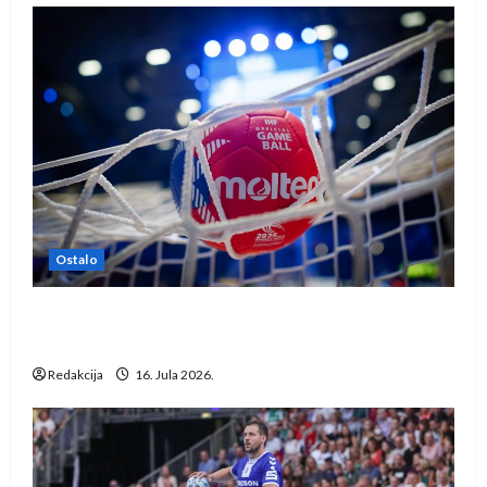
Ostalo
IHF ukinuo suspenziju: Rusija i Bjelorusija
vraćaju se u međunarodni rukomet
Redakcija
16. Jula 2026.