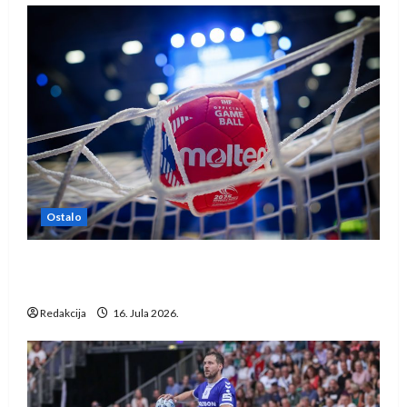
Ostalo
IHF ukinuo suspenziju: Rusija i Bjelorusija
vraćaju se u međunarodni rukomet
Redakcija
16. Jula 2026.