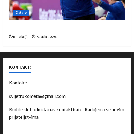
Ostalo
Dragan Marković preuzeo tuniški Club Africain
Redakcija
9. Jula 2026.
KONTAKT:
Kontakt:
svijetrukometa@gmail.com
Budite slobodni da nas kontaktirate! Radujemo se novim
prijateljstvima.