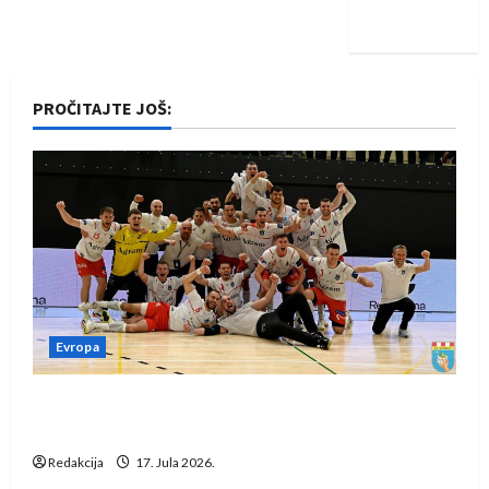
iskoraku
PROČITAJTE JOŠ:
Evropa
Rukometaši Izviđača saznali protivnike u grupi
Evropske lige
Redakcija
17. Jula 2026.