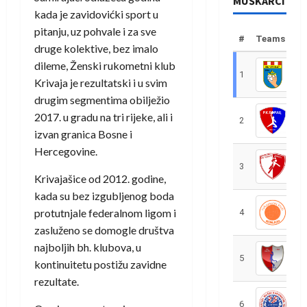
MUŠKARCI
kada je zavidovićki sport u
pitanju, uz pohvale i za sve
#
Teams
druge kolektive, bez imalo
dileme, Ženski rukometni klub
1
R
Krivaja je rezultatski i u svim
drugim segmentima obilježio
2017. u gradu na tri rijeke, ali i
2
R
izvan granica Bosne i
Hercegovine.
3
R
Krivajašice od 2012. godine,
kada su bez izgubljenog boda
protutnjale federalnom ligom i
4
R
zasluženo se domogle društva
najboljih bh. klubova, u
5
R
kontinuitetu postižu zavidne
rezultate.
6
S