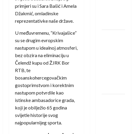
protivnike
primjeri su i Sara Bašić i Amela
u grupi
Džakmić, omladinske
Evropske
reprezentativke naše države.
lige
U međuvremenu, “Krivajašice”
IHF ukinuo
su se drugim evropskim
suspenziju:
nastupom u idealnoj atmosferi,
Rusija i
bez obzira na eliminaciju u
Bjelorusija
Čelendž kupu od ŽJRK Bor
vraćaju se
RTB, te
u
bosanskohercegovačkim
međunarodni
gostoprimstvom i korektnim
rukomet
nastupom potvrdile kao
Kentin
istinske ambasadorice grada,
Mahé
koji je obilježio 65 godina
novo
svijetle historije svog
pojačanje
najpopularnijeg sporta.
Rhein-