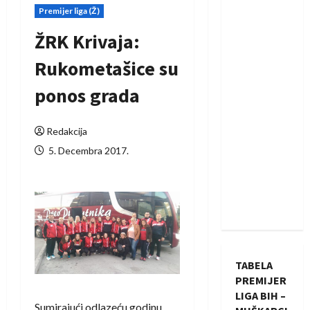
Premijer liga (Ž)
ŽRK Krivaja:
Rukometašice su
ponos grada
Redakcija
5. Decembra 2017.
TABELA
PREMIJER
LIGA BIH –
Sumirajući odlazeću godinu