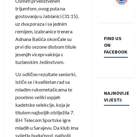
Osmim prvenstvenim
trijumfom, ovog puta na
gostovanju u Jablanici (31:15),
uz dva poraza i sa jednim
remijem, izabranice trenera
FIND US
Adnana Bašića okončale su
ON
prvi dio sezone diobom titule
FACEBOOK
jesenjih viceprvakinja s
tuzlanskim Jedinstvom.
Uz odlične rezultate seniorki,
ističe se i kvalitetan rad sa
mladim rukometašicama te
NAJNOVIJE
posebno veliki uspjeh
VIJESTI:
kadetske selekcije, koja je
titulom najboljih obilježila 7.
Rukometaši
BH Telecom Sportske igre
Izviđača
mladih u Sarajevu. Da klub ima
saznali
svijetlu budućnost, najbolji