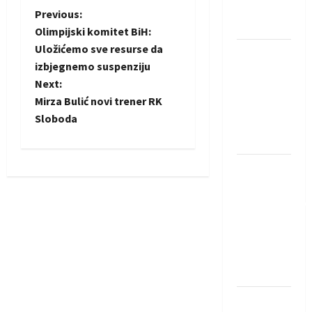
Neckar
P
Previous:
Löwena
Olimpijski komitet BiH:
o
Uložićemo sve resurse da
Dragan
izbjegnemo suspenziju
Marković
s
Next:
preuzeo
t
Mirza Bulić novi trener RK
tuniški
Sloboda
Club
n
Africain
a
Pobjeda
omladinske
v
reprezentacije
i
BiH na
otvaranju
g
Evropskog
prvenstva
a
Amar Herić