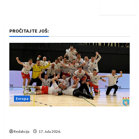
iskoraku
PROČITAJTE JOŠ:
Evropa
Rukometaši Izviđača saznali protivnike u grupi
Evropske lige
Redakcija
17. Jula 2026.