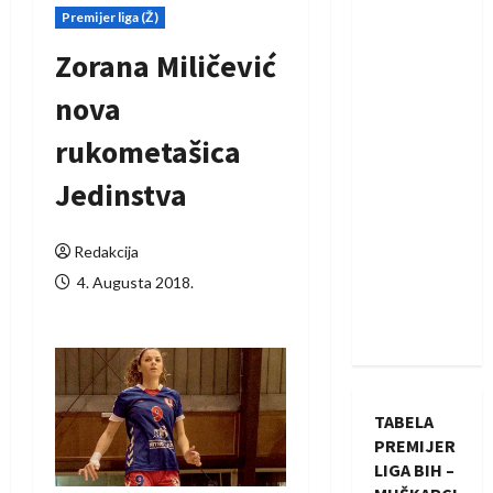
Premijer liga (Ž)
Zorana Miličević
nova
rukometašica
Jedinstva
Redakcija
4. Augusta 2018.
TABELA
PREMIJER
LIGA BIH –