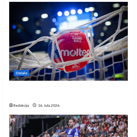
Ostalo
IHF ukinuo suspenziju: Rusija i Bjelorusija
vraćaju se u međunarodni rukomet
Redakcija
16. Jula 2026.