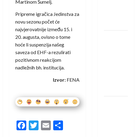
protivnike
Martinom Šumelj.
u grupi
Pripreme igračica Jedinstva za
Evropske
novu sezonu počet će
lige
najvjerovatnije između 15. i
IHF ukinuo
20. augusta, ovisno o tome
suspenziju:
hoće li suspenzija našeg
Rusija i
saveza od EHF-a rezulirati
Bjelorusija
pozitivnom reakcijom
vraćaju se
nadležnih bh. institucija.
u
Izvor:
FENA
međunarodni
rukomet
Kentin
Mahé
novo
Facebook
Twitter
Email
Share
pojačanje
Rhein-