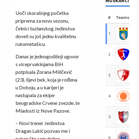
MUŠKARCI
Uoči skorašnjeg početka
#
Teams
priprema za novu sezonu,
čelnici tuzlanskog Jedinstva
1
R
doveli su još jednu kvalitetnu
rukometašicu.
2
R
Danas je jednogodišnji ugovor
s viceprvakinjama BiH
potpisala Zorana Miličević
3
R
(23), lijevi bek, koja je rođena
u Doboju, a u karijeri je
nastupala za ekipe
4
R
beogradske Crvene zvezde, te
Mladosti iz Nove Pazove.
5
R
– Novi trener Jedinstva
Dragan Lukić pozvao me i
6
S
nakon što sam dobro