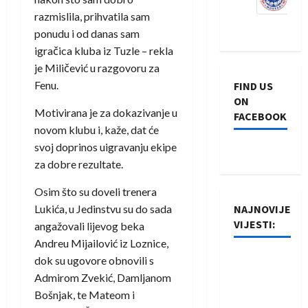
razmislila, prihvatila sam
ponudu i od danas sam
igračica kluba iz Tuzle – rekla
je Miličević u razgovoru za
Fenu.
FIND US
ON
Motivirana je za dokazivanje u
FACEBOOK
novom klubu i, kaže, dat će
svoj doprinos uigravanju ekipe
za dobre rezultate.
Osim što su doveli trenera
Lukića, u Jedinstvu su do sada
NAJNOVIJE
VIJESTI:
angažovali lijevog beka
Andreu Mijailović iz Loznice,
Rukometaši
dok su ugovore obnovili s
Izviđača
Admirom Zvekić, Damljanom
saznali
Bošnjak, te Mateom i