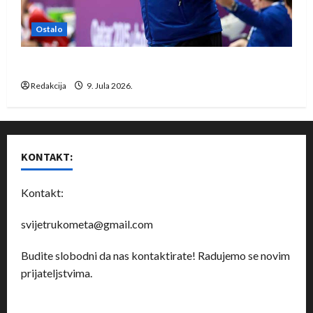
Ostalo
Dragan Marković preuzeo tuniški Club Africain
Redakcija
9. Jula 2026.
KONTAKT:
Kontakt:
svijetrukometa@gmail.com
Budite slobodni da nas kontaktirate! Radujemo se novim
prijateljstvima.