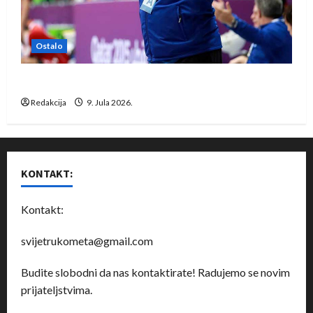
Ostalo
Dragan Marković preuzeo tuniški Club Africain
Redakcija
9. Jula 2026.
KONTAKT:
Kontakt:
svijetrukometa@gmail.com
Budite slobodni da nas kontaktirate! Radujemo se novim
prijateljstvima.