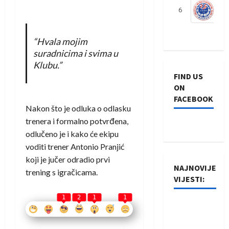
6
S
“Hvala mojim
suradnicima i svima u
Klubu.”
FIND US
ON
FACEBOOK
Nakon što je odluka o odlasku
trenera i formalno potvrđena,
odlučeno je i kako će ekipu
voditi trener Antonio Pranjić
koji je jučer odradio prvi
NAJNOVIJE
trening s igračicama.
VIJESTI:
1
2
1
1
Rukometaši
Izviđača