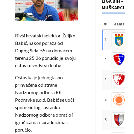
LIGA BIH –
MUŠKARCI
#
Teams
Bivši hrvatski selektor, Željko
1
R
Babić, nakon poraza od
Dugog Sela ’55 na domaćem
terenu 25:26 ponudio je svoju
2
R
ostavku vodstvu kluba.
Ostavka je jednoglasno
3
R
prihvaćena od strane
Nadzornog odbora RK
Podravke s.d.d. Babić se uoči
4
R
spomenutog sastanka
Nadzornog odbora obratio i
5
R
igračicama i suradnicima i
poručio.