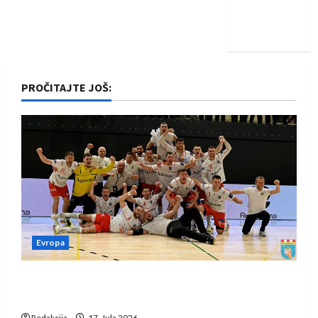
Nadam se
iskoraku
PROČITAJTE JOŠ:
Evropa
Rukometaši Izviđača saznali protivnike u grupi
Evropske lige
Redakcija
17. Jula 2026.