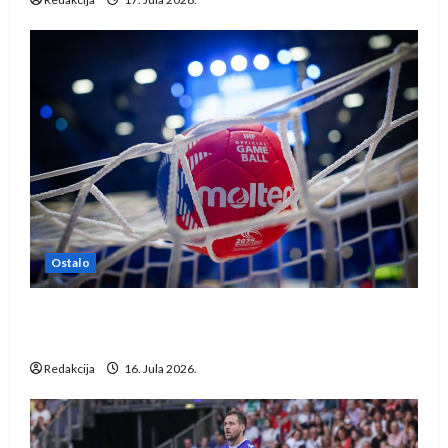
Ostalo
IHF ukinuo suspenziju: Rusija i Bjelorusija
vraćaju se u međunarodni rukomet
Redakcija
16. Jula 2026.