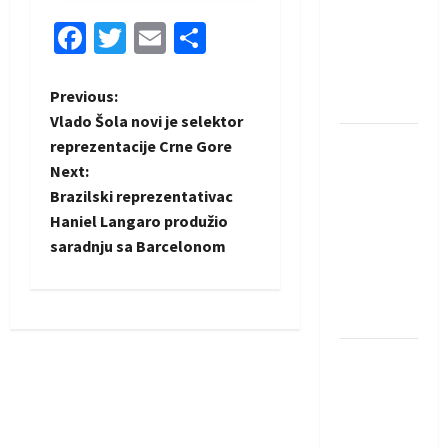
saznali
Facebook
Twitter
Email
Share
protivnike
u grupi
Evropske
P
Previous:
lige
Vlado Šola novi je selektor
o
IHF ukinuo
reprezentacije Crne Gore
suspenziju:
Next:
s
Rusija i
Brazilski reprezentativac
Bjelorusija
t
Haniel Langaro produžio
vraćaju se
saradnju sa Barcelonom
n
u
međunarodni
a
rukomet
v
Kentin
Mahé
i
novo
g
pojačanje