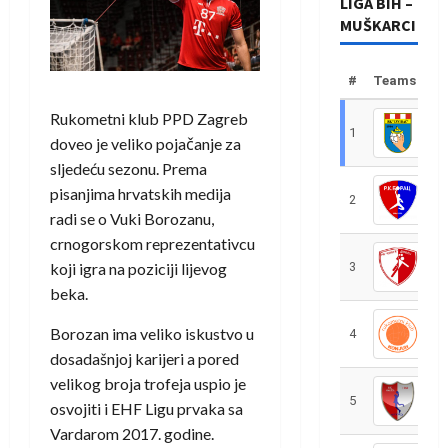
LIGA BIH –
MUŠKARCI
#
Teams
Rukometni klub PPD Zagreb
1
R
doveo je veliko pojačanje za
sljedeću sezonu. Prema
pisanjima hrvatskih medija
2
R
radi se o Vuki Borozanu,
crnogorskom reprezentativcu
koji igra na poziciji lijevog
3
R
beka.
Borozan ima veliko iskustvo u
4
R
dosadašnjoj karijeri a pored
velikog broja trofeja uspio je
5
R
osvojiti i EHF Ligu prvaka sa
Vardarom 2017. godine.