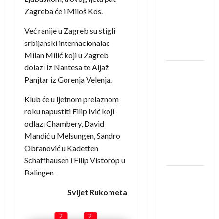
saznali
Zagreba će i Miloš Kos.
protivnike
u grupi
Već ranije u Zagreb su stigli
Evropske
srbijanski internacionalac
lige
Milan Milić koji u Zagreb
dolazi iz Nantesa te Aljaž
IHF ukinuo
Panjtar iz Gorenja Velenja.
suspenziju:
Rusija i
Klub će u ljetnom prelaznom
Bjelorusija
roku napustiti Filip Ivić koji
vraćaju se
odlazi Chambery, David
u
Mandić u Melsungen, Sandro
međunarodni
Obranović u Kadetten
rukomet
Schaffhausen i Filip Vistorop u
Balingen.
Kentin
Mahé
Svijet Rukometa
novo
pojačanje
2
2