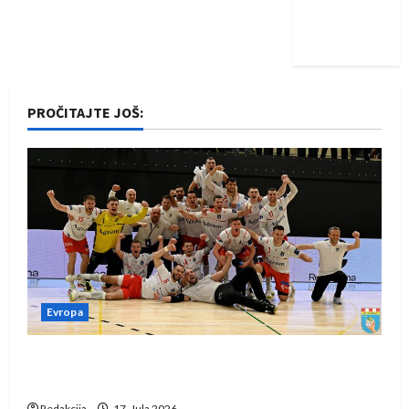
Nadam se
iskoraku
PROČITAJTE JOŠ:
Evropa
Rukometaši Izviđača saznali protivnike u grupi
Evropske lige
Redakcija
17. Jula 2026.