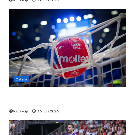
Ostalo
IHF ukinuo suspenziju: Rusija i Bjelorusija
vraćaju se u međunarodni rukomet
Redakcija
16. Jula 2026.