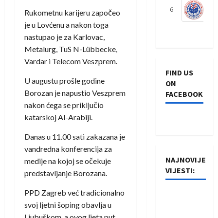
6
S
Rukometnu karijeru započeo
je u Lovćenu a nakon toga
nastupao je za Karlovac,
Metalurg, TuS N-Lübbecke,
Vardar i Telecom Veszprem.
FIND US
U augustu prošle godine
ON
Borozan je napustio Veszprem
FACEBOOK
nakon ćega se priključio
katarskoj Al-Arabiji.
Danas u 11.00 sati zakazana je
vandredna konferencija za
NAJNOVIJE
medije na kojoj se očekuje
VIJESTI:
predstavljanje Borozana.
PPD Zagreb već tradicionalno
Rukometaši
svoj ljetni šoping obavlja u
Izviđača
Ljubuškom, a ovog ljeta put