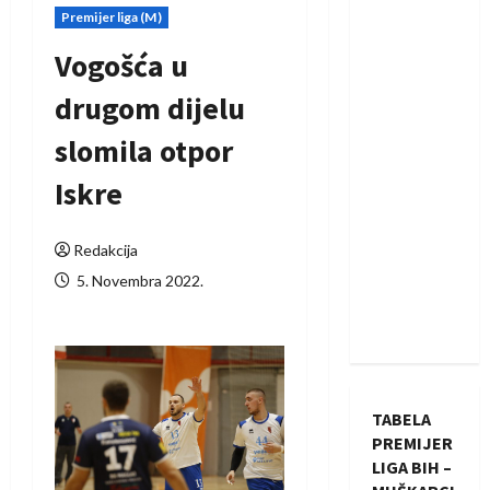
Premijer liga (M)
Vogošća u
drugom dijelu
slomila otpor
Iskre
Redakcija
5. Novembra 2022.
TABELA
PREMIJER
LIGA BIH –