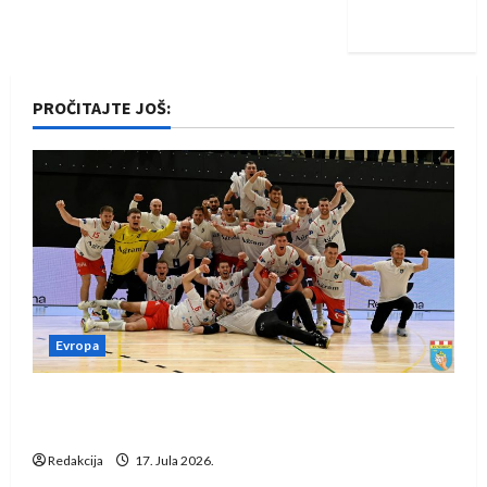
iskoraku
PROČITAJTE JOŠ:
Evropa
Rukometaši Izviđača saznali protivnike u grupi
Evropske lige
Redakcija
17. Jula 2026.