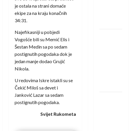
protivnike
je ostala na strani domaće
u grupi
ekipe za na kraju konačnih
Evropske
34:31.
lige
Najefikasniji u pobjedi
IHF ukinuo
Vogošće bili su Memić Elis i
suspenziju:
Šestan Medin sa po sedam
Rusija i
postignutih pogodaka dok je
Bjelorusija
jedan manje dodao Grujić
vraćaju se
Nikola.
u
međunarodni
U redovima Iskre istakli su se
rukomet
Čekić Miloš sa devet i
Janković Lazar sa sedam
Kentin
postignutih pogodaka.
Mahé
novo
Svijet Rukometa
pojačanje
Rhein-