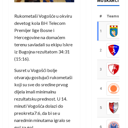
MUŠKARCI
Rukometaši Vogošće u okviru
#
Teams
devetog kola BH Telecom
Premijer lige Bosne i
1
R
Hercegovine na domaćem
terenu savladali su ekipu Iskre
2
R
iz Bugojna rezultatom 34:31
(15:16).
3
R
Susret u Vogošći bolje
otvaraju gostujući rukometaši
koji su sve do sredine prvog
4
R
dijela imali minimalnu
rezultatsku prednost. U 14.
minuti Vogošća dolazi do
5
R
preokreta7:6, da bi se u
naredmin minutama igralo se
gol za gol.
6
S