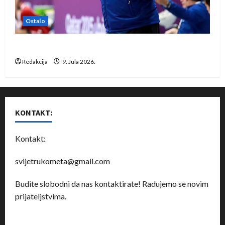
Ostalo
Dragan Marković preuzeo tuniški Club Africain
Redakcija
9. Jula 2026.
KONTAKT:
Kontakt:
svijetrukometa@gmail.com
Budite slobodni da nas kontaktirate! Radujemo se novim
prijateljstvima.