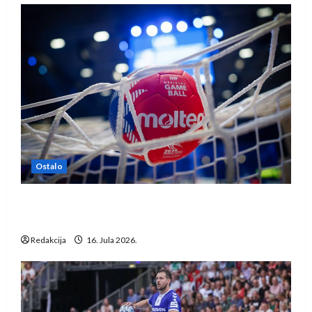
Ostalo
IHF ukinuo suspenziju: Rusija i Bjelorusija
vraćaju se u međunarodni rukomet
Redakcija
16. Jula 2026.