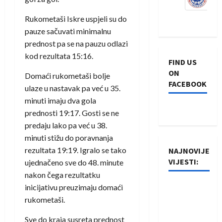
Rukometaši Iskre uspjeli su do
pauze sačuvati minimalnu
prednost pa se na pauzu odlazi
kod rezultata 15:16.
FIND US
ON
Domaći rukometaši bolje
FACEBOOK
ulaze u nastavak pa već u 35.
minuti imaju dva gola
prednosti 19:17. Gosti se ne
predaju lako pa već u 38.
minuti stižu do poravnanja
rezultata 19:19. Igralo se tako
NAJNOVIJE
VIJESTI:
ujednačeno sve do 48. minute
nakon čega rezultatku
Rukometaši
inicijativu preuzimaju domaći
Izviđača
rukometaši.
saznali
Sve do kraja susreta prednost