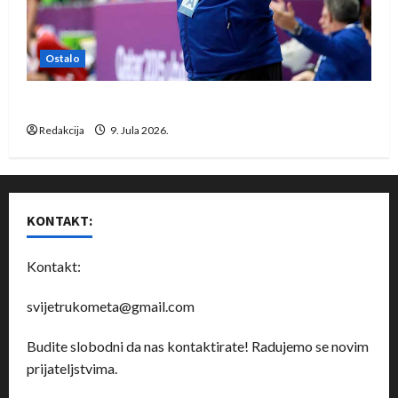
Ostalo
Dragan Marković preuzeo tuniški Club Africain
Redakcija
9. Jula 2026.
KONTAKT:
Kontakt:
svijetrukometa@gmail.com
Budite slobodni da nas kontaktirate! Radujemo se novim
prijateljstvima.