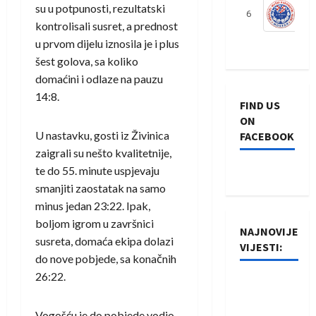
su u potpunosti, rezultatski
6
S
kontrolisali susret, a prednost
u prvom dijelu iznosila je i plus
šest golova, sa koliko
domaćini i odlaze na pauzu
14:8.
FIND US
ON
U nastavku, gosti iz Živinica
FACEBOOK
zaigrali su nešto kvalitetnije,
te do 55. minute uspjevaju
smanjiti zaostatak na samo
minus jedan 23:22. Ipak,
boljom igrom u završnici
NAJNOVIJE
susreta, domaća ekipa dolazi
VIJESTI:
do nove pobjede, sa konačnih
26:22.
Rukometaši
Izviđača
Vogošću je do pobjede vodio