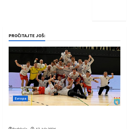
Nadam se
iskoraku
PROČITAJTE JOŠ:
Evropa
Rukometaši Izviđača saznali protivnike u grupi
Evropske lige
Redakcija
17. Jula 2026.