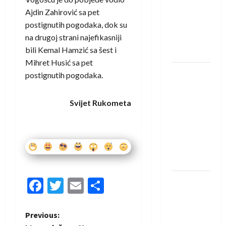
saznali
Ajdin Zahirović sa pet
protivnike
postignutih pogodaka, dok su
u grupi
na drugoj strani najefikasniji
Evropske
bili Kemal Hamzić sa šest i
lige
Mihret Husić sa pet
IHF ukinuo
postignutih pogodaka.
suspenziju:
Rusija i
Svijet Rukometa
Bjelorusija
vraćaju se
u
međunarodni
rukomet
Facebook
Twitter
Email
Share
Kentin
Mahé
novo
P
Previous:
pojačanje