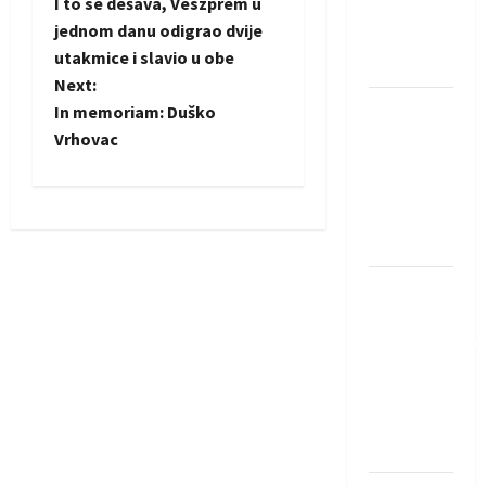
I to se dešava, Veszprem u
Rhein-
o
jednom danu odigrao dvije
Neckar
utakmice i slavio u obe
Löwena
s
Next:
Dragan
t
In memoriam: Duško
Marković
Vrhovac
n
preuzeo
tuniški
a
Club
Africain
v
Pobjeda
i
omladinske
g
reprezentacije
BiH na
a
otvaranju
Evropskog
t
prvenstva