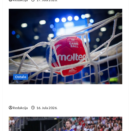
Ostalo
IHF ukinuo suspenziju: Rusija i Bjelorusija
vraćaju se u međunarodni rukomet
Redakcija
16. Jula 2026.