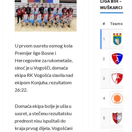
LIGA BIH –
MUŠKARCI
#
Teams
1
R
U prvom susretu osmog kola
Premijer lige Bosne i
2
R
Hercegovine za rukometaše,
sinoć je u Vogošči, domaća
ekipa RK Vogošća slavila nad
3
R
ekipom Konjuha, rezultatom
26:22.
4
R
Domaća ekipa bolje je ušla u
susret, a stečenu rezultatsku
5
R
prednost nisu ispuštali do
kraja prvog dijela. Vogošćani