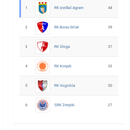
1
RK Izviđač Agram
44
2
RK Borac M:tel
39
3
RK Sloga
37
4
RK Konjuh
33
5
RK Vogošća
30
6
SRK Zrinjski
27