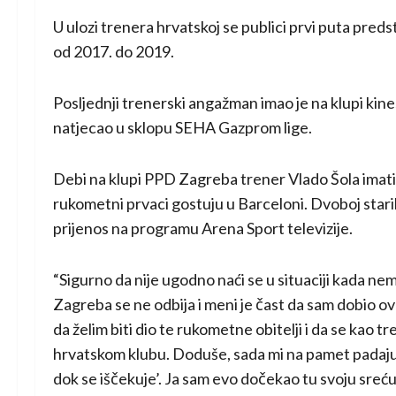
U ulozi trenera hrvatskoj se publici prvi puta pre
od 2017. do 2019.
Posljednji trenerski angažman imao je na klupi kine
natjecao u sklopu SEHA Gazprom lige.
Debi na klupi PPD Zagreba trener Vlado Šola imati 
rukometni prvaci gostuju u Barceloni. Dvoboj starih 
prijenos na programu Arena Sport televizije.
“Sigurno da nije ugodno naći se u situaciji kada ne
Zagreba se ne odbija i meni je čast da sam dobio o
da želim biti dio te rukometne obitelji i da se kao t
hrvatskom klubu. Doduše, sada mi na pamet padaju ri
dok se iščekuje’. Ja sam evo dočekao tu svoju sreću 