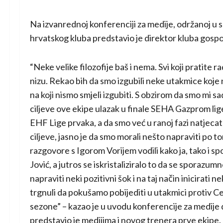
Na izvanrednoj konferenciji za medije, održanoj u 
hrvatskog kluba predstavio je direktor kluba gosp
“Neke velike filozofije baš i nema. Svi koji pratite 
nizu. Rekao bih da smo izgubili neke utakmice koje n
na koji nismo smjeli izgubiti. S obzirom da smo mi s
ciljeve ove ekipe ulazak u finale SEHA Gazprom lige
EHF Lige prvaka, a da smo već u ranoj fazi natjeca
ciljeve, jasno je da smo morali nešto napraviti po 
razgovore s Igorom Vorijem vodili kako ja, tako i sp
Jović, a jutros se iskristaliziralo to da se spora
napraviti neki pozitivni šok i na taj način inicirati
trgnuli da pokušamo pobijediti u utakmici protiv Ce
sezone” – kazao je u uvodu konferencije za medij
predstavio je medijima i novog trenera prve ekipe.