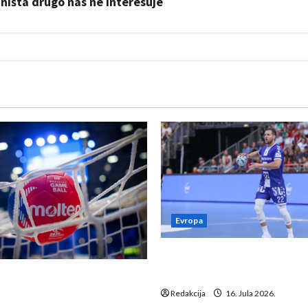
 ništa drugo nas ne interesuje
Evropa
Kentin Mahé novo pojačanj
Neckar Löwena
suspenziju: Rusija i
a vraćaju se u međunarodni
Redakcija
16. Jula 2026.