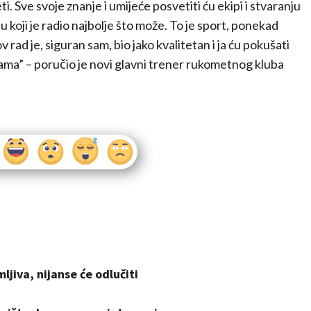
i. Sve svoje znanje i umijeće posvetiti ću ekipi i stvaranju
ju koji je radio najbolje što može. To je sport, ponekad
ad je, siguran sam, bio jako kvalitetan i ja ću pokušati
ejama” – poručio je novi glavni trener rukometnog kluba
ljiva, nijanse će odlučiti