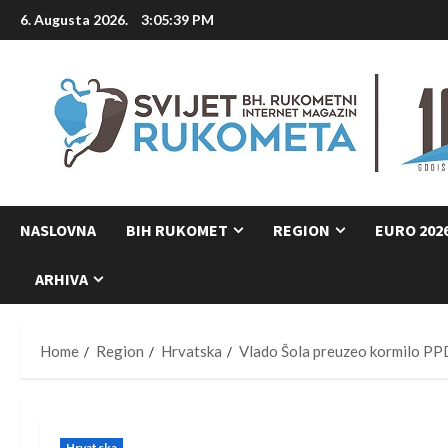
Skip
6. Augusta 2026.
3:05:40 PM
to
content
NASLOVNA
BIH RUKOMET
REGION
EURO 202
ARHIVA
Home
Region
Hrvatska
Vlado Šola preuzeo kormilo P
Hrvatska