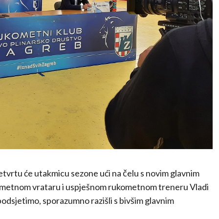
tvrtu će utakmicu sezone ući na čelu s novim glavnim
kometnom vrataru i uspješnom rukometnom treneru Vladi
 podsjetimo, sporazumno razišli s bivšim glavnim