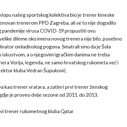
 sklopu našeg sportskog kolektiva bio je trener kineske
imenovan trenerom PPD Zagreba, ali se to nije dogodilo
og pandemije virusa COVID-19 propustiti ovu
velike dileme oko imena novog trenera nije bilo, posebno
rdinator omladinskog pogona. Smatrali smo da je Šola
e s iskustvom, a o njegovim igračkim danima ne treba
 trenera Vorija, legenda, ne samo hrvatskog rukometa već i
irektor kluba Vedran Šupuković.
 kao trener vratara, a zatim i prvi trener ženskog
je je proveo dvije sezone od 2011. do 2013.
rvi trener rukometnog kluba Qatar