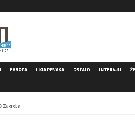
6
EVROPA
LIGA PRVAKA
OSTALO
INTERVJU
Ž
PD Zagreba