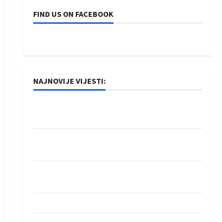
FIND US ON FACEBOOK
NAJNOVIJE VIJESTI:
Rukometaši Izviđača saznali protivnike u grupi
Evropske lige
IHF ukinuo suspenziju: Rusija i Bjelorusija
vraćaju se u međunarodni rukomet
Kentin Mahé novo pojačanje Rhein-Neckar
Löwena
Dragan Marković preuzeo tuniški Club Africain