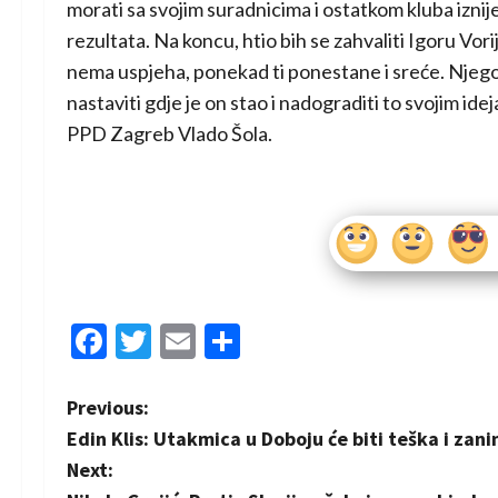
morati sa svojim suradnicima i ostatkom kluba iznijet
rezultata. Na koncu, htio bih se zahvaliti Igoru Vori
nema uspjeha, ponekad ti ponestane i sreće. Njegov r
nastaviti gdje je on stao i nadograditi to svojim id
PPD Zagreb Vlado Šola.
Facebook
Twitter
Email
Share
P
Previous:
Edin Klis: Utakmica u Doboju će biti teška i zanim
o
Next: