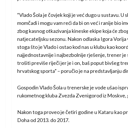
“Vlado Šola je čovjek koji je već dugo u sustavu. U
momčadi i mogu vam reći da bi on već i ranije bio 
zbog kasnog otkazivanja kineske ekipe koja će zb
natjecateljsku sezonu. Nakon odlaska Igora Vorija 
stoga što je Vlado i ostao kod nas u klubu kao koo
najjednostavnije i najbezbolnije rješenje, trener j
trošiti previše riječi jer je i on, baš poput bivšeg
hrvatskog sporta” – poručio je na predstavljanju d
Gospodin Vlado Šola u trenerske je vode ušao isprva
rukometnog kluba Zvezda Zvenigorod iz Moskve, gd
Nakon toga proveo je četiri godine u Kataru kao p
Doha od 2013. do 2017.