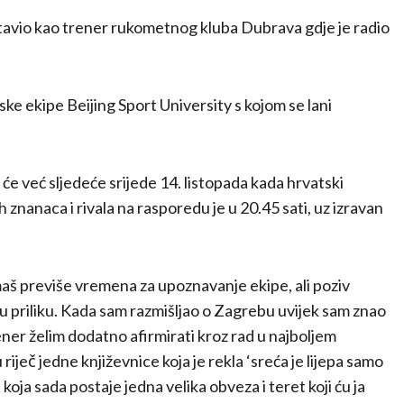
dstavio kao trener rukometnog kluba Dubrava gdje je radio
ske ekipe Beijing Sport University s kojom se lani
će već sljedeće srijede 14. listopada kada hrvatski
znanaca i rivala na rasporedu je u 20.45 sati, uz izravan
maš previše vremena za upoznavanje ekipe, ali poziv
vu priliku. Kada sam razmišljao o Zagrebu uvijek sam znao
rener želim dodatno afirmirati kroz rad u najboljem
ječ jedne književnice koja je rekla ‘sreća je lijepa samo
koja sada postaje jedna velika obveza i teret koji ću ja