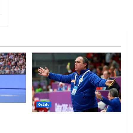
Ostalo
e Rhein-
Dragan Marković preuzeo tuniški
Club Africain