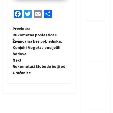
Rhein-
Neckar
Facebook
Twitter
Email
Share
Löwena
Dragan
P
Previous:
Marković
Rukometna poslastica u
preuzeo
o
Živinicama bez pobjednika,
tuniški
Konjuh i Vogošća podijelili
s
Club
bodove
Africain
t
Next:
Rukometaši Slobode bolji od
Pobjeda
n
Gračanice
omladinske
reprezentacije
a
BiH na
v
otvaranju
Evropskog
i
prvenstva