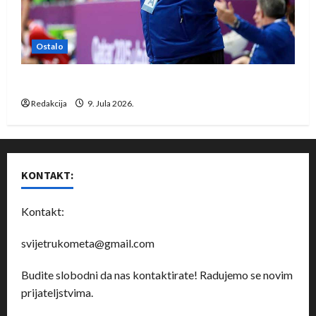
Ostalo
Dragan Marković preuzeo tuniški Club Africain
Redakcija
9. Jula 2026.
KONTAKT:
Kontakt:
svijetrukometa@gmail.com
Budite slobodni da nas kontaktirate! Radujemo se novim
prijateljstvima.