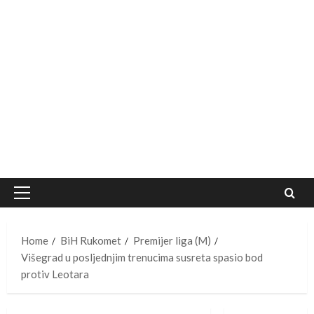
Primary
Menu
Home
BiH Rukomet
Premijer liga (M)
Višegrad u posljednjim trenucima susreta spasio bod
protiv Leotara