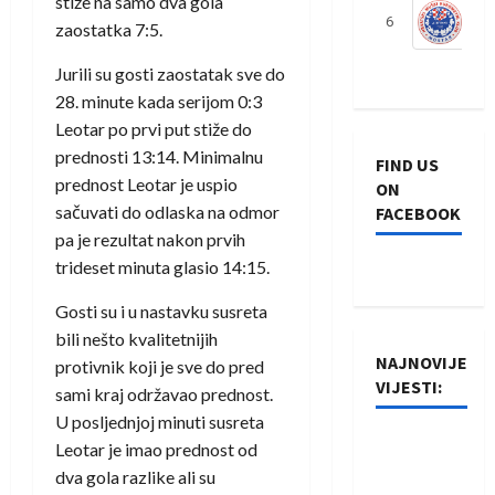
stiže na samo dva gola
6
S
zaostatka 7:5.
Jurili su gosti zaostatak sve do
28. minute kada serijom 0:3
Leotar po prvi put stiže do
prednosti 13:14. Minimalnu
FIND US
prednost Leotar je uspio
ON
sačuvati do odlaska na odmor
FACEBOOK
pa je rezultat nakon prvih
trideset minuta glasio 14:15.
Gosti su i u nastavku susreta
bili nešto kvalitetnijih
NAJNOVIJE
protivnik koji je sve do pred
VIJESTI:
sami kraj održavao prednost.
U posljednjoj minuti susreta
Rukometaši
Leotar je imao prednost od
Izviđača
dva gola razlike ali su