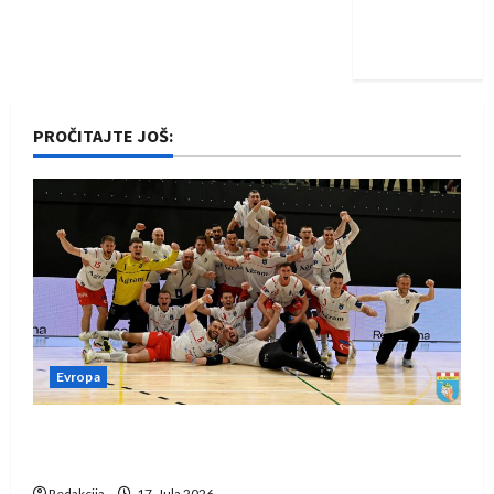
Nadam se
iskoraku
PROČITAJTE JOŠ:
Evropa
Rukometaši Izviđača saznali protivnike u grupi
Evropske lige
Redakcija
17. Jula 2026.