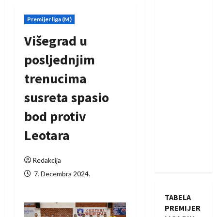
Premijer liga (M)
Višegrad u
posljednjim
trenucima
susreta spasio
bod protiv
Leotara
Redakcija
7. Decembra 2024.
TABELA
PREMIJER