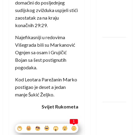
saznali
domaćini do posljednjeg
protivnike
sudijskog zvižduka uspjeli stići
u grupi
zaostatak za na kraju
Evropske
konačnih 29:29.
lige
Najefikasniji u redovima
IHF ukinuo
Višegrada bili su Markanović
suspenziju:
Ognjen sa osam i Grujičić
Rusija i
Bojan sa šest postignutih
Bjelorusija
pogodaka.
vraćaju se
Kod Leotara Parežanin Marko
u
postigao je deset a jedan
međunarodni
manje Šukić Željko.
rukomet
Svijet Rukometa
Kentin
Mahé
1
novo
pojačanje