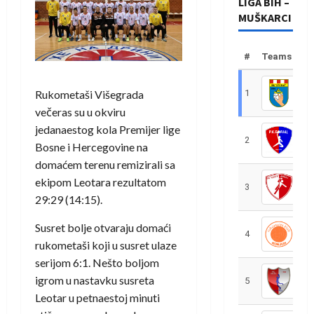
LIGA BIH –
MUŠKARCI
#
Teams
Rukometaši Višegrada
1
R
večeras su u okviru
jedanaestog kola Premijer lige
2
R
Bosne i Hercegovine na
domaćem terenu remizirali sa
ekipom Leotara rezultatom
3
R
29:29 (14:15).
Susret bolje otvaraju domaći
4
R
rukometaši koji u susret ulaze
serijom 6:1. Nešto boljom
igrom u nastavku susreta
5
R
Leotar u petnaestoj minuti