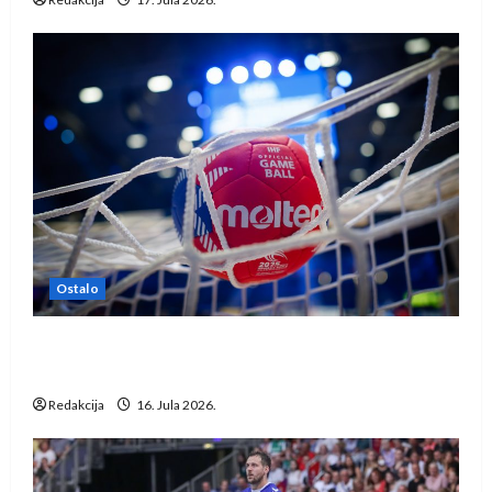
Ostalo
IHF ukinuo suspenziju: Rusija i Bjelorusija
vraćaju se u međunarodni rukomet
Redakcija
16. Jula 2026.