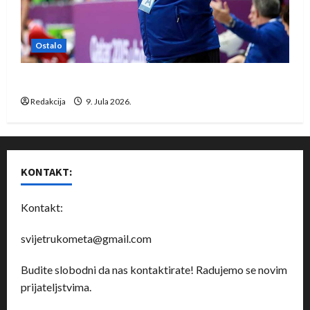
Ostalo
Dragan Marković preuzeo tuniški Club Africain
Redakcija
9. Jula 2026.
KONTAKT:
Kontakt:
svijetrukometa@gmail.com
Budite slobodni da nas kontaktirate! Radujemo se novim
prijateljstvima.