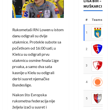
LIGA BIH –
MUŠKARCI
#
Teams
Rukometaši RN Lowen u istom
1
R
danu odigrali su dvije
utakmice. Protekle subote sa
početkom od 16:00 sati, u
2
R
Kielcu su odigrali prvu
utakmicu osmine finala Lige
3
R
prvaka, a samo dva sata
kasnije u Kielu su odigrali
derbi susret njemačke
4
R
Bundeslige.
Nakon što Evropska
5
R
rukometna federacija nije
željela izaći u susret i