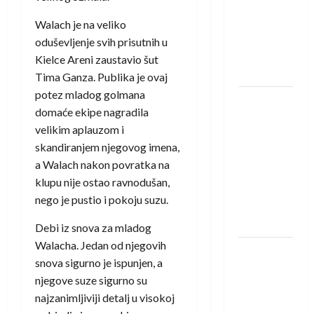
saznali
protivnike
Walach je na veliko
u grupi
oduševljenje svih prisutnih u
Evropske
Kielce Areni zaustavio šut
lige
Tima Ganza. Publika je ovaj
potez mladog golmana
IHF ukinuo
domaće ekipe nagradila
suspenziju:
velikim aplauzom i
Rusija i
skandiranjem njegovog imena,
Bjelorusija
a Walach nakon povratka na
vraćaju se
klupu nije ostao ravnodušan,
u
nego je pustio i pokoju suzu.
međunarodni
rukomet
Debi iz snova za mladog
Walacha. Jedan od njegovih
Kentin
snova sigurno je ispunjen, a
Mahé
njegove suze sigurno su
novo
najzanimljiviji detalj u visokoj
pojačanje