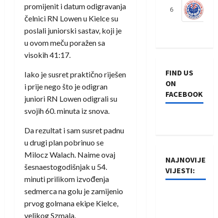
promijenit i datum odigravanja
6
S
čelnici RN Lowen u Kielce su
poslali juniorski sastav, koji je
u ovom meču poražen sa
visokih 41:17.
FIND US
Iako je susret praktično riješen
ON
i prije nego što je odigran
FACEBOOK
juniori RN Lowen odigrali su
svojih 60. minuta iz snova.
Da rezultat i sam susret padnu
u drugi plan pobrinuo se
Milocz Walach. Naime ovaj
NAJNOVIJE
šesnaestogodišnjak u 54.
VIJESTI:
minuti prilikom izvođenja
sedmerca na golu je zamijenio
Rukometaši
prvog golmana ekipe Kielce,
Izviđača
velikog Szmala.