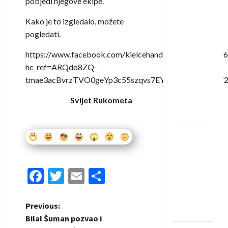
pobjedi njegove ekipe.
Rhein-
Neckar
Kako je to izgledalo, možete
Löwena
pogledati.
Dragan
https://www.facebook.com/kielcehandball/videos/209
Marković
hc_ref=ARQdo8ZQ-
preuzeo
tmae3acBvrzTVO0geYp3c55szqvs7EYaBBa2M4KRm
tuniški
Svijet Rukometa
Club
Africain
Pobjeda
omladinske
reprezentacije
Facebook
Twitter
Email
Share
BiH na
otvaranju
Evropskog
P
Previous:
prvenstva
Bilal Šuman pozvao i