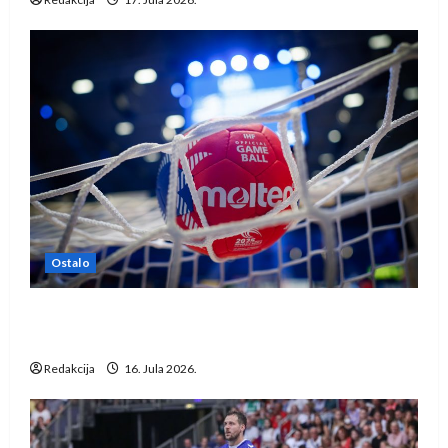
Ostalo
IHF ukinuo suspenziju: Rusija i Bjelorusija
vraćaju se u međunarodni rukomet
Redakcija
16. Jula 2026.