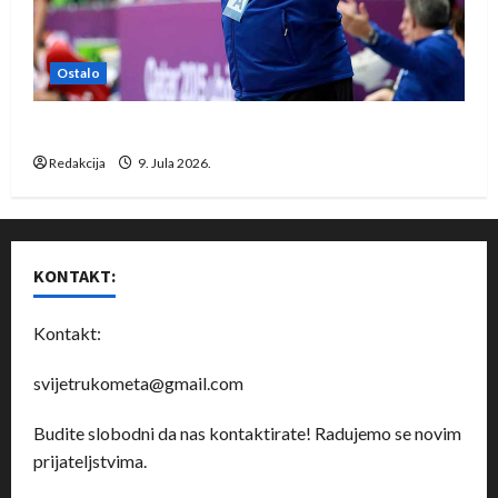
Ostalo
Dragan Marković preuzeo tuniški Club Africain
Redakcija
9. Jula 2026.
KONTAKT:
Kontakt:
svijetrukometa@gmail.com
Budite slobodni da nas kontaktirate! Radujemo se novim
prijateljstvima.