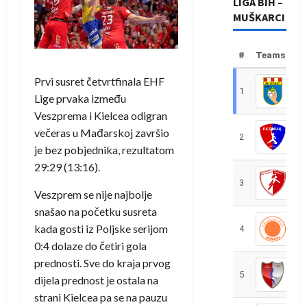
LIGA BIH –
MUŠKARCI
#
Teams
Prvi susret četvrtfinala EHF
1
R
Lige prvaka između
Veszprema i Kielcea odigran
večeras u Mađarskoj završio
2
R
je bez pobjednika, rezultatom
29:29 (13:16).
3
R
Veszprem se nije najbolje
snašao na početku susreta
kada gosti iz Poljske serijom
4
R
0:4 dolaze do četiri gola
prednosti. Sve do kraja prvog
5
R
dijela prednost je ostala na
strani Kielcea pa se na pauzu