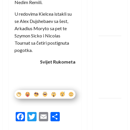
saznali
Nedim Remili.
protivnike
U redovima Kielcea istakli su
u grupi
se Alex Dujshebaev sa šest,
Evropske
Arkadius Moryto sa pet te
lige
Szymon Sicko i Nicolas
IHF ukinuo
Tournat sa četiri postignuta
suspenziju:
pogotka.
Rusija i
Svijet Rukometa
Bjelorusija
vraćaju se
u
međunarodni
rukomet
Kentin
Mahé
Facebook
Twitter
Email
Share
novo
pojačanje