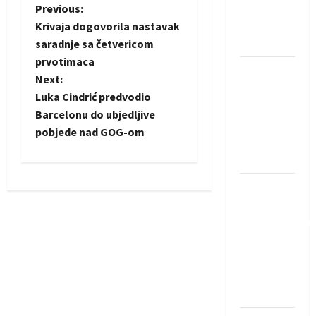
Rhein-
P
Previous:
Neckar
Krivaja dogovorila nastavak
o
Löwena
saradnje sa četvericom
prvotimaca
s
Dragan
Next:
Marković
t
Luka Cindrić predvodio
preuzeo
Barcelonu do ubjedljive
tuniški
n
pobjede nad GOG-om
Club
a
Africain
v
Pobjeda
omladinske
i
reprezentacije
BiH na
g
otvaranju
a
Evropskog
prvenstva
t