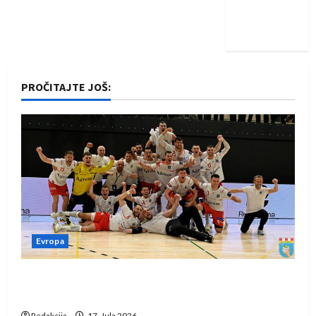
Nadam se
iskoraku
PROČITAJTE JOŠ:
Evropa
Rukometaši Izviđača saznali protivnike u grupi
Evropske lige
Redakcija
17. Jula 2026.