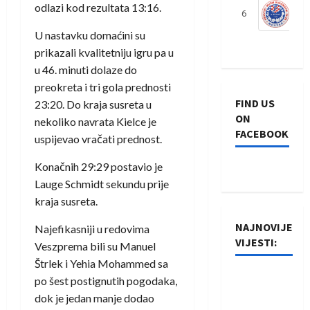
odlazi kod rezultata 13:16.
6
S
U nastavku domaćini su
prikazali kvalitetniju igru pa u
u 46. minuti dolaze do
preokreta i tri gola prednosti
FIND US
23:20. Do kraja susreta u
ON
nekoliko navrata Kielce je
FACEBOOK
uspijevao vračati prednost.
Konačnih 29:29 postavio je
Lauge Schmidt sekundu prije
kraja susreta.
NAJNOVIJE
Najefikasniji u redovima
VIJESTI:
Veszprema bili su Manuel
Štrlek i Yehia Mohammed sa
Rukometaši
po šest postignutih pogodaka,
Izviđača
dok je jedan manje dodao