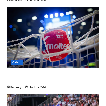
Ostalo
IHF ukinuo suspenziju: Rusija i Bjelorusija
vraćaju se u međunarodni rukomet
Redakcija
16. Jula 2026.