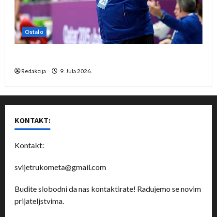
Ostalo
Dragan Marković preuzeo tuniški Club Africain
Redakcija
9. Jula 2026.
KONTAKT:
Kontakt:
svijetrukometa@gmail.com
Budite slobodni da nas kontaktirate! Radujemo se novim
prijateljstvima.