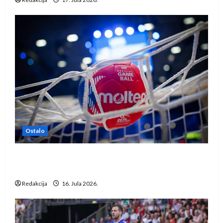
Ostalo
IHF ukinuo suspenziju: Rusija i Bjelorusija
vraćaju se u međunarodni rukomet
Redakcija
16. Jula 2026.