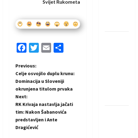
Svijet Rukometa
Amar Herić
novi je
rukometaš
Krivaje
RK Izviđač
Facebook
Twitter
Email
Share
Agram
izborio
nastup u
P
Previous:
EHF
Celje osvojilo duplu krunu:
European
o
Dominacija u Sloveniji
League za
okrunjena titulom prvaka
s
sezonu
Next:
2026./2027.
t
RK Krivaja nastavlja jačati
Horvat
tim: Nakon Šabanovića
n
trener
predstavljen i Ante
obnovljenog
Dragićević
a
Zagreba: