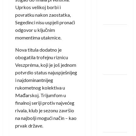
Rhein-
Uprkos velikoj borbi i
Neckar
povratku nakon zaostatka,
Löwena
Segedinci nisu uspjeli pronaći
odgovor u ključnim
Dragan
momentima utakmice.
Marković
preuzeo
Nova titula dodatno je
tuniški
obogatila trofejnu riznicu
Club
Veszpréma, koji je još jednom
Africain
potvrdio status najuspješnijeg
i najdominantnijeg
Pobjeda
rukometnog kolektiva u
omladinske
Mađarskoj. Trijumfom u
reprezentacije
finalnoj seriji protiv najvećeg
BiH na
rivala, klub je sezonu završio
otvaranju
na najbolji mogući način – kao
Evropskog
prvak države.
prvenstva