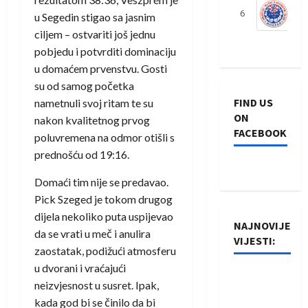
6
S
u Segedin stigao sa jasnim
ciljem – ostvariti još jednu
pobjedu i potvrditi dominaciju
u domaćem prvenstvu. Gosti
su od samog početka
FIND US
nametnuli svoj ritam te su
ON
nakon kvalitetnog prvog
FACEBOOK
poluvremena na odmor otišli s
prednošću od 19:16.
Domaći tim nije se predavao.
Pick Szeged je tokom drugog
dijela nekoliko puta uspijevao
NAJNOVIJE
da se vrati u meč i anulira
VIJESTI:
zaostatak, podižući atmosferu
u dvorani i vraćajući
Rukometaši
neizvjesnost u susret. Ipak,
Izviđača
kada god bi se činilo da bi