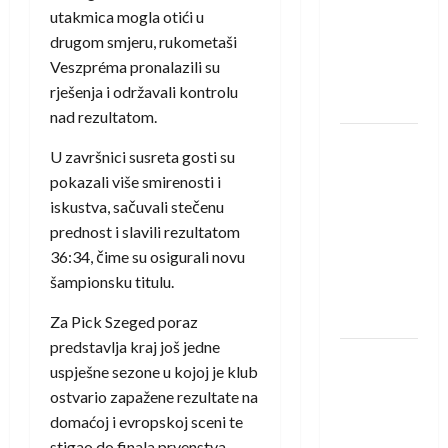
saznali
utakmica mogla otići u
protivnike
drugom smjeru, rukometaši
u grupi
Veszpréma pronalazili su
Evropske
rješenja i održavali kontrolu
lige
nad rezultatom.
IHF ukinuo
U završnici susreta gosti su
suspenziju:
pokazali više smirenosti i
Rusija i
iskustva, sačuvali stečenu
Bjelorusija
prednost i slavili rezultatom
vraćaju se
36:34, čime su osigurali novu
u
šampionsku titulu.
međunarodni
rukomet
Za Pick Szeged poraz
predstavlja kraj još jedne
Kentin
uspješne sezone u kojoj je klub
Mahé
ostvario zapažene rezultate na
novo
domaćoj i evropskoj sceni te
pojačanje
stigao do finala prvenstva.