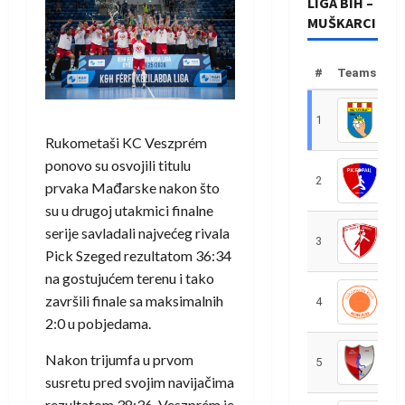
LIGA BIH –
MUŠKARCI
#
Teams
1
R
Rukometaši
KC Veszprém
ponovo su osvojili titulu
2
R
prvaka Mađarske nakon što
su u drugoj utakmici finalne
serije savladali najvećeg rivala
3
R
Pick Szeged
rezultatom 36:34
na gostujućem terenu i tako
završili finale sa maksimalnih
4
R
2:0 u pobjedama.
Nakon trijumfa u prvom
5
R
susretu pred svojim navijačima
rezultatom 38:36, Veszprém je