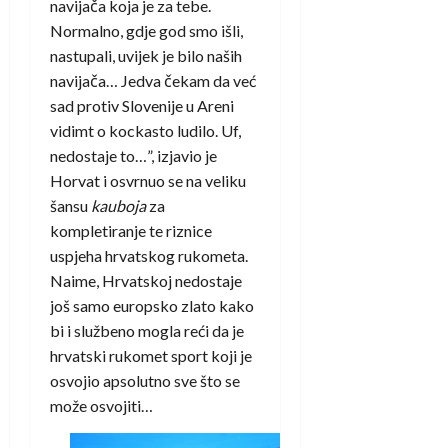
navijača koja je za tebe.
Normalno, gdje god smo išli,
nastupali, uvijek je bilo naših
navijača… Jedva čekam da već
sad protiv Slovenije u Areni
vidimt o kockasto ludilo. Uf,
nedostaje to…”, izjavio je
Horvat i osvrnuo se na veliku
šansu
kauboja
za
kompletiranje te riznice
uspjeha hrvatskog rukometa.
Naime, Hrvatskoj nedostaje
još samo europsko zlato kako
bi i službeno mogla reći da je
hrvatski rukomet sport koji je
osvojio apsolutno sve što se
može osvojiti…