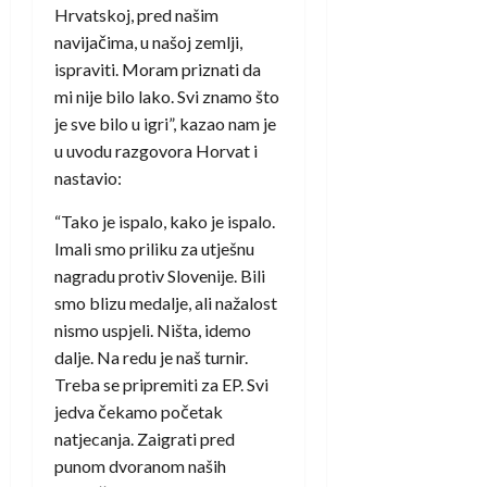
Hrvatskoj, pred našim
navijačima, u našoj zemlji,
ispraviti. Moram priznati da
mi nije bilo lako. Svi znamo što
je sve bilo u igri”, kazao nam je
u uvodu razgovora Horvat i
nastavio:
“Tako je ispalo, kako je ispalo.
Imali smo priliku za utješnu
nagradu protiv Slovenije. Bili
smo blizu medalje, ali nažalost
nismo uspjeli. Ništa, idemo
dalje. Na redu je naš turnir.
Treba se pripremiti za EP. Svi
jedva čekamo početak
natjecanja. Zaigrati pred
punom dvoranom naših