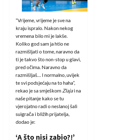
“Vrijeme, vrijeme je sve na
kraju ispralo. Nakon nekog
vremena bilo mi je lakše.
Koliko god sam ja htio ne
razmišljati o tome, naravno da
ti je takvo što non-stop u glavi,
pred očima. Naravno da
razmišljaš… I normalno, uvijek
te svi podsjećaju na to haha”,
rekao je sa smješkom
Zlaja
i na
naše pitanje kako se tu
vjerojatno radi o neslanoj šali
suigrača i bližih prijatelja,
dodao je:
‘A što nisi zabio?!’