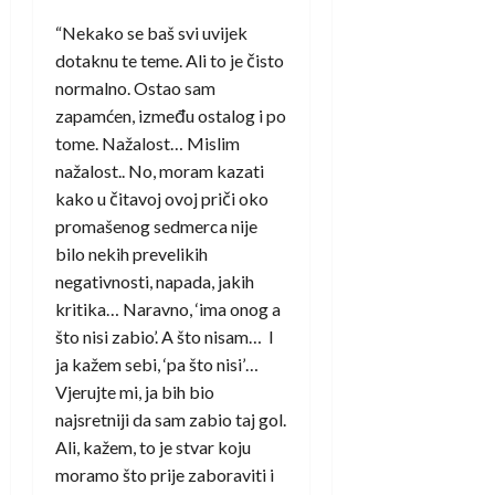
“Nekako se baš svi uvijek
dotaknu te teme. Ali to je čisto
normalno. Ostao sam
zapamćen, između ostalog i po
tome. Nažalost… Mislim
nažalost.. No, moram kazati
kako u čitavoj ovoj priči oko
promašenog sedmerca nije
bilo nekih prevelikih
negativnosti, napada, jakih
kritika… Naravno, ‘ima onog a
što nisi zabio’. A što nisam… I
ja kažem sebi, ‘pa što nisi’…
Vjerujte mi, ja bih bio
najsretniji da sam zabio taj gol.
Ali, kažem, to je stvar koju
moramo što prije zaboraviti i