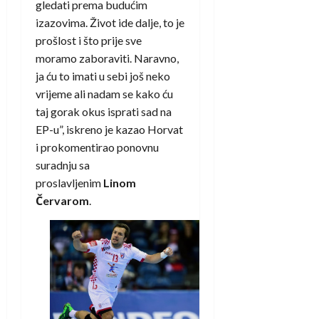
gledati prema budućim
izazovima. Život ide dalje, to je
prošlost i što prije sve
moramo zaboraviti. Naravno,
ja ću to imati u sebi još neko
vrijeme ali nadam se kako ću
taj gorak okus isprati sad na
EP-u”, iskreno je kazao Horvat
i prokomentirao ponovnu
suradnju sa
proslavljenim
Linom
Červarom
.