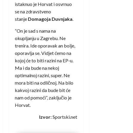
istaknuo je Horvat i osvrnuo
se na zdravstveno
stanje
Domagoja Duvnjaka
.
“On je sad s nama na
okupljanju u Zagrebu. Ne
trenira. Ide oporavak an bolje,
oporavlja se. Vidjet ćemo na
kojoj će to biti razini na EP-u.
Ma i da bude na nekoj
optimalnoj razini, super. Ne
mora biti na odličnoj. Na bilo
kakvoj razini da bude bit će
nam od pomoći”, zaključio je
Horvat.
Izvor:
Sportski.net