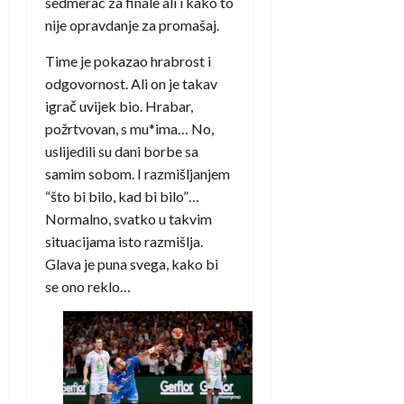
sedmerac za finale ali i kako to
nije opravdanje za promašaj.
Time je pokazao hrabrost i
odgovornost. Ali on je takav
igrač uvijek bio. Hrabar,
požrtvovan, s mu*ima… No,
uslijedili su dani borbe sa
samim sobom. I razmišljanjem
“što bi bilo, kad bi bilo”…
Normalno, svatko u takvim
situacijama isto razmišlja.
Glava je puna svega, kako bi
se ono reklo…