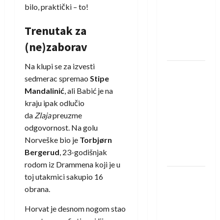
saznali
bilo, praktički – to!
protivnike
u grupi
Trenutak za
Evropske
(ne)zaborav
lige
Na klupi se za izvesti
IHF ukinuo
sedmerac spremao
Stipe
suspenziju:
Mandalinić
, ali Babić je na
Rusija i
kraju ipak odlučio
Bjelorusija
da
Zlaja
preuzme
vraćaju se
odgovornost. Na golu
u
Norveške bio je
Torbjørn
međunarodni
Bergerud
, 23-godišnjak
rukomet
rodom iz Drammena koji je u
Kentin
toj utakmici sakupio 16
Mahé
obrana.
novo
Horvat je desnom nogom stao
pojačanje