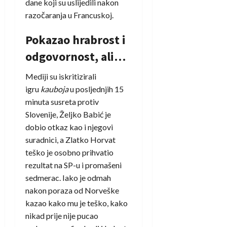
dane koji su uslijedili nakon
razočaranja u Francuskoj.
Pokazao hrabrost i
odgovornost, ali…
Mediji su iskritizirali
igru
kauboja
u posljednjih 15
minuta susreta protiv
Slovenije, Željko Babić je
dobio otkaz kao i njegovi
suradnici, a Zlatko Horvat
teško je osobno prihvatio
rezultat na SP-u i promašeni
sedmerac. Iako je odmah
nakon poraza od Norveške
kazao kako mu je teško, kako
nikad prije nije pucao