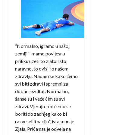
“Normalno, igramo u našoj
zemlji i imamo povijesnu
priliku uzeti to zlato. Isto,
naravno, to ovisi i o našem
zdravlju. Nadam se kako ćemo
svi biti zdravi i spremni za
dobar rezultat. Normalno,
šanse su i veće čim su svi
zdravi. Vjerujte, mi ćemo se
boriti do zadnjeg kako bi
razveselili naciju”, istaknuo je
Zjala. Priča nas je odvela na