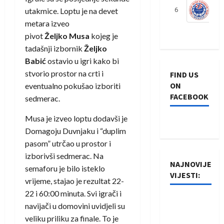
utakmice. Loptu je na devet
6
S
metara izveo
pivot
Željko Musa
kojeg je
tadašnji izbornik
Željko
Babić
ostavio u igri kako bi
stvorio prostor na crti i
FIND US
ON
eventualno pokušao izboriti
FACEBOOK
sedmerac.
Musa je izveo loptu dodavši je
Domagoju Duvnjaku i “duplim
pasom” utrčao u prostor i
izborivši sedmerac. Na
NAJNOVIJE
semaforu je bilo isteklo
VIJESTI:
vrijeme, stajao je rezultat 22-
22 i 60:00 minuta. Svi igrači i
Rukometaši
navijači u domovini uvidjeli su
Izviđača
veliku priliku za finale. To je