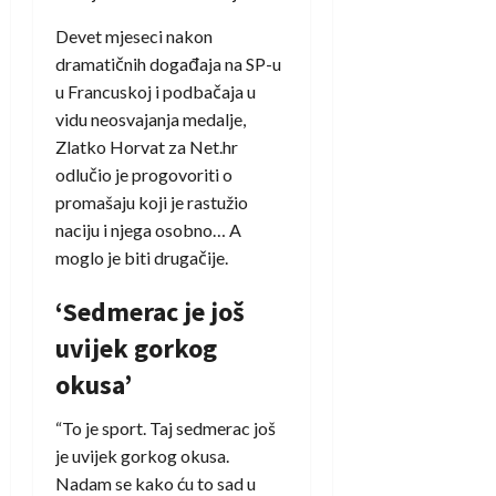
Devet mjeseci nakon
dramatičnih događaja na SP-u
u Francuskoj i podbačaja u
vidu neosvajanja medalje,
Zlatko Horvat za Net.hr
odlučio je progovoriti o
promašaju koji je rastužio
naciju i njega osobno… A
moglo je biti drugačije.
‘Sedmerac je još
uvijek gorkog
okusa’
“To je sport. Taj sedmerac još
je uvijek gorkog okusa.
Nadam se kako ću to sad u