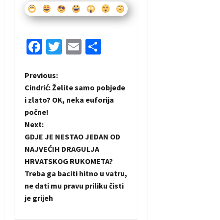
Facebook
Twitter
Email
Share
P
Previous:
Cindrić: Želite samo pobjede
o
i zlato? OK, neka euforija
počne!
s
Next:
t
GDJE JE NESTAO JEDAN OD
NAJVEĆIH DRAGULJA
n
HRVATSKOG RUKOMETA?
Treba ga baciti hitno u vatru,
a
ne dati mu pravu priliku čisti
je grijeh
v