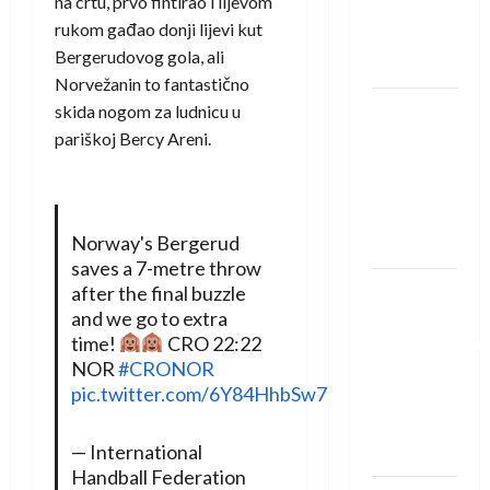
na crtu, prvo fintirao i lijevom
Rhein-
rukom gađao donji lijevi kut
Neckar
Bergerudovog gola, ali
Löwena
Norvežanin to fantastično
Dragan
skida nogom za ludnicu u
Marković
pariškoj Bercy Areni.
preuzeo
tuniški
Club
Norway's Bergerud
Africain
saves a 7-metre throw
Pobjeda
after the final buzzle
and we go to extra
omladinske
time!
CRO 22:22
reprezentacije
NOR
#CRONOR
BiH na
pic.twitter.com/6Y84HhbSw7
otvaranju
Evropskog
— International
prvenstva
Handball Federation