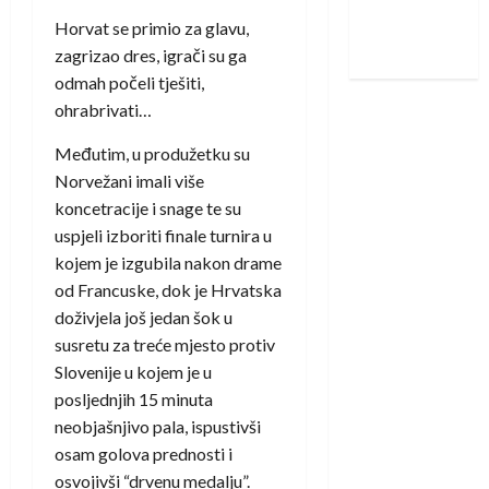
Nadam se
Horvat se primio za glavu,
iskoraku
zagrizao dres, igrači su ga
odmah počeli tješiti,
ohrabrivati…
Međutim, u produžetku su
Norvežani imali više
koncetracije i snage te su
uspjeli izboriti finale turnira u
kojem je izgubila nakon drame
od Francuske, dok je Hrvatska
doživjela još jedan šok u
susretu za treće mjesto protiv
Slovenije u kojem je u
posljednjih 15 minuta
neobjašnjivo pala, ispustivši
osam golova prednosti i
osvojivši “drvenu medalju”.