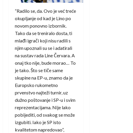
“Radilo se, da. Ovo je već treće
okupljanje od kad je Lino po
novom ponovno izbornik.
Tako da se treniralo dosta, ti
mlađi igrači koji nisu radili s
njim upoznali su se i adatirali
na sustav rada Line Červara. A
onaj tko nije, bude morao… To
je tako. Što se tiče same
skupine na EP-u, znamo da je
Europsko rukometno
prvenstvo najteži turnir, uz
dužno poštovanje i SP-u i svim
reprezentacijama. Nije lako
pobijediti, od svakog se može
izgubiti. Iako je SP isto
kvalitetom napredovao”,