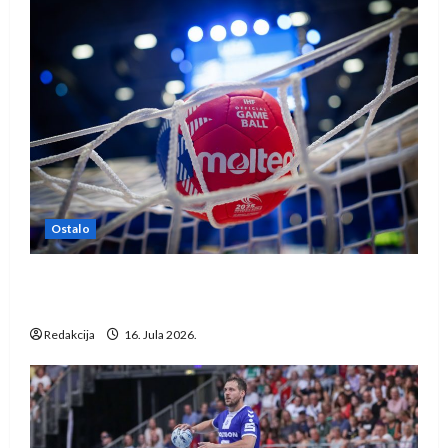
Ostalo
IHF ukinuo suspenziju: Rusija i Bjelorusija
vraćaju se u međunarodni rukomet
Redakcija
16. Jula 2026.