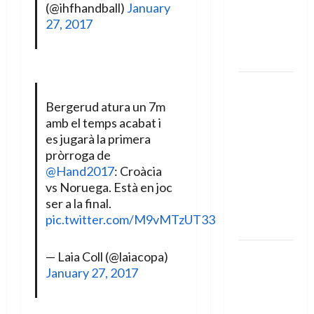
Amar Herić
(@ihfhandball)
January
novi je
27, 2017
rukometaš
Krivaje
RK Izviđač
Agram
Bergerud atura un 7m
izborio
amb el temps acabat i
nastup u
es jugarà la primera
pròrroga de
EHF
@Hand2017
: Croàcia
European
vs Noruega. Està en joc
League za
ser a la final.
sezonu
pic.twitter.com/M9vMTzUT33
2026./2027.
Horvat
— Laia Coll (@laiacopa)
trener
January 27, 2017
obnovljenog
Zagreba: