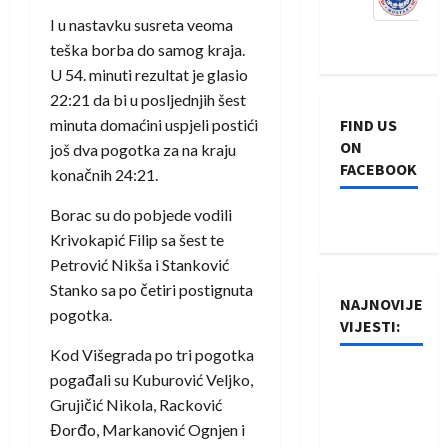
I u nastavku susreta veoma
teška borba do samog kraja.
U 54. minuti rezultat je glasio
22:21 da bi u posljednjih šest
minuta domaćini uspjeli postići
FIND US
ON
još dva pogotka za na kraju
FACEBOOK
konačnih 24:21.
Borac su do pobjede vodili
Krivokapić Filip sa šest te
Petrović Nikša i Stanković
Stanko sa po četiri postignuta
NAJNOVIJE
pogotka.
VIJESTI:
Kod Višegrada po tri pogotka
Rukometaši
pogađali su Kuburović Veljko,
Izviđača
Grujičić Nikola, Racković
saznali
Đorđo, Markanović Ognjen i