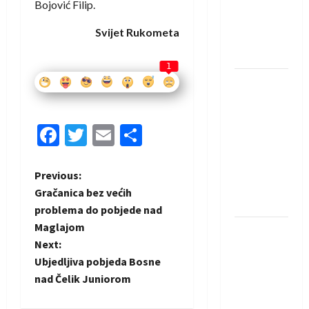
protivnike
Bojović Filip.
u grupi
Svijet Rukometa
Evropske
lige
1
IHF ukinuo
suspenziju:
Rusija i
Facebook
Twitter
Email
Share
Bjelorusija
vraćaju se
u
P
Previous:
međunarodni
Gračanica bez većih
rukomet
o
problema do pobjede nad
Maglajom
Kentin
s
Next:
Mahé
t
Ubjedljiva pobjeda Bosne
novo
nad Čelik Juniorom
pojačanje
n
Rhein-