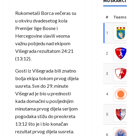
MUŠKARCI
Rukometaši Borca večeras su
#
Teams
u okviru dvadesetog kola
Premijer lige Bosne i
1
R
Hercegovine slavili veoma
važnu pobjedu nad ekipom
Višegrada rezultatom 24:21
2
R
(13:12).
Gosti iz Višegrada bili znatno
3
R
bolja ekipa tokom prvog dijela
susreta. Sve do 29. minute
Višegrad je bio u prednosti
4
R
kada domaćini u posljednjim
minutama prvog dijela serijom
5
R
pogodaka stižu do preokreta
13:12 što je i bio konačan
rezultat prvog dijela susreta.
6
S