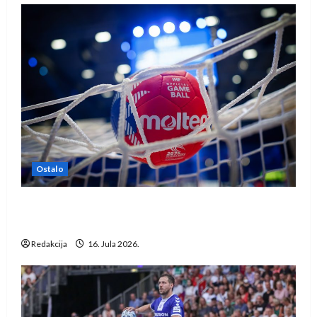
Ostalo
IHF ukinuo suspenziju: Rusija i Bjelorusija
vraćaju se u međunarodni rukomet
Redakcija
16. Jula 2026.