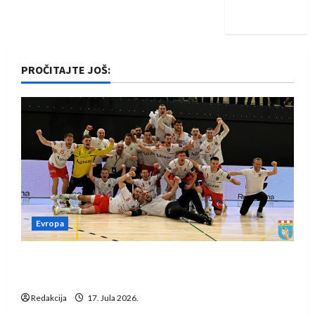
iskoraku
PROČITAJTE JOŠ:
Evropa
Rukometaši Izviđača saznali protivnike u grupi
Evropske lige
Redakcija
17. Jula 2026.