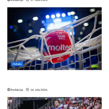
Ostalo
IHF ukinuo suspenziju: Rusija i Bjelorusija
vraćaju se u međunarodni rukomet
Redakcija
16. Jula 2026.