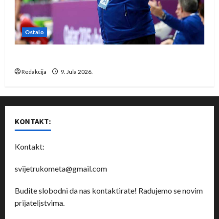
Ostalo
Dragan Marković preuzeo tuniški Club Africain
Redakcija
9. Jula 2026.
KONTAKT:
Kontakt:
svijetrukometa@gmail.com
Budite slobodni da nas kontaktirate! Radujemo se novim
prijateljstvima.