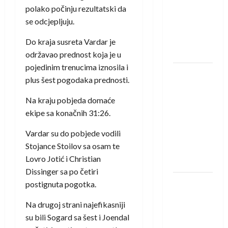
saznali
polako počinju rezultatski da
protivnike
se odcjepljuju.
u grupi
Evropske
Do kraja susreta Vardar je
lige
održavao prednost koja je u
pojedinim trenucima iznosila i
IHF ukinuo
plus šest pogodaka prednosti.
suspenziju:
Rusija i
Na kraju pobjeda domaće
Bjelorusija
ekipe sa konačnih 31:26.
vraćaju se
Vardar su do pobjede vodili
u
Stojance Stoilov sa osam te
međunarodni
Lovro Jotić i Christian
rukomet
Dissinger sa po četiri
Kentin
postignuta pogotka.
Mahé
Na drugoj strani najefikasniji
novo
su bili Sogard sa šest i Joendal
pojačanje