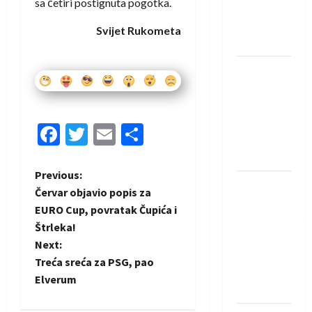
sa četiri postignuta pogotka.
Rhein-
Neckar
Svijet Rukometa
Löwena
Dragan
Marković
preuzeo
tuniški
Facebook
Twitter
Email
Share
Club
Africain
P
Previous:
Pobjeda
Červar objavio popis za
omladinske
o
EURO Cup, povratak Čupića i
reprezentacije
Štrleka!
s
BiH na
Next:
otvaranju
t
Treća sreća za PSG, pao
Evropskog
Elverum
prvenstva
n