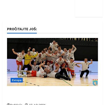
Nadam se
iskoraku
PROČITAJTE JOŠ:
Evropa
Rukometaši Izviđača saznali protivnike u grupi
Evropske lige
Redakcija
17. Jula 2026.