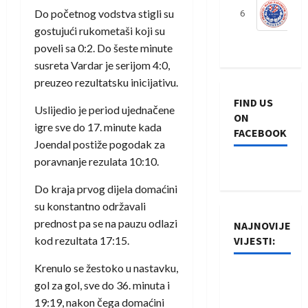
Do početnog vodstva stigli su
6
S
gostujući rukometaši koji su
poveli sa 0:2. Do šeste minute
susreta Vardar je serijom 4:0,
preuzeo rezultatsku inicijativu.
FIND US
Uslijedio je period ujednačene
ON
igre sve do 17. minute kada
FACEBOOK
Joendal postiže pogodak za
poravnanje rezulata 10:10.
Do kraja prvog dijela domaćini
su konstantno održavali
prednost pa se na pauzu odlazi
NAJNOVIJE
kod rezultata 17:15.
VIJESTI:
Krenulo se žestoko u nastavku,
Rukometaši
gol za gol, sve do 36. minuta i
Izviđača
19:19, nakon čega domaćini