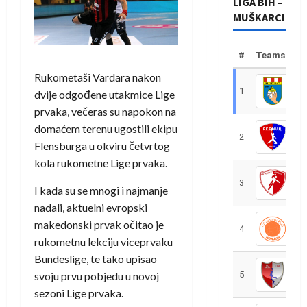
LIGA BIH –
MUŠKARCI
#
Teams
Rukometaši Vardara nakon
1
R
dvije odgođene utakmice Lige
prvaka, večeras su napokon na
domaćem terenu ugostili ekipu
2
R
Flensburga u okviru četvrtog
kola rukometne Lige prvaka.
3
R
I kada su se mnogi i najmanje
nadali, aktuelni evropski
makedonski prvak očitao je
4
R
rukometnu lekciju viceprvaku
Bundeslige, te tako upisao
svoju prvu pobjedu u novoj
5
R
sezoni Lige prvaka.