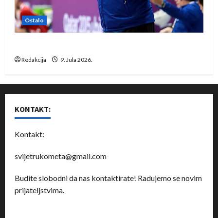
Ostalo
Dragan Marković preuzeo tuniški Club Africain
Redakcija
9. Jula 2026.
KONTAKT:
Kontakt:
svijetrukometa@gmail.com
Budite slobodni da nas kontaktirate! Radujemo se novim
prijateljstvima.