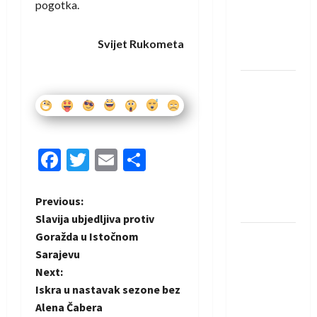
protivnike
pogotka.
u grupi
Evropske
Svijet Rukometa
lige
IHF ukinuo
suspenziju:
Rusija i
Bjelorusija
Facebook
Twitter
Email
Share
vraćaju se
u
međunarodni
P
Previous:
rukomet
Slavija ubjedljiva protiv
o
Goražda u Istočnom
Kentin
Sarajevu
Mahé
s
Next:
novo
t
Iskra u nastavak sezone bez
pojačanje
Alena Čabera
Rhein-