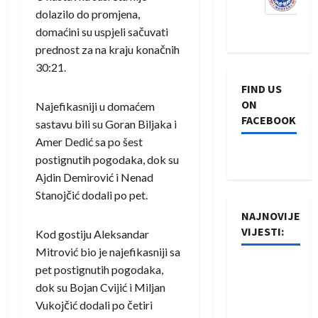
dolazilo do promjena,
domaćini su uspjeli sačuvati
prednost za na kraju konačnih
30:21.
FIND US
ON
Najefikasniji u domaćem
FACEBOOK
sastavu bili su Goran Biljaka i
Amer Dedić sa po šest
postignutih pogodaka, dok su
Ajdin Demirović i Nenad
Stanojčić dodali po pet.
NAJNOVIJE
VIJESTI:
Kod gostiju Aleksandar
Mitrović bio je najefikasniji sa
Rukometaši
pet postignutih pogodaka,
Izviđača
dok su Bojan Cvijić i Miljan
saznali
Vukojčić dodali po četiri