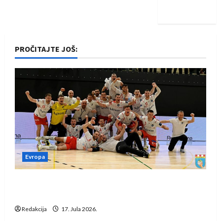
iskoraku
PROČITAJTE JOŠ:
Evropa
Rukometaši Izviđača saznali protivnike u grupi
Evropske lige
Redakcija
17. Jula 2026.