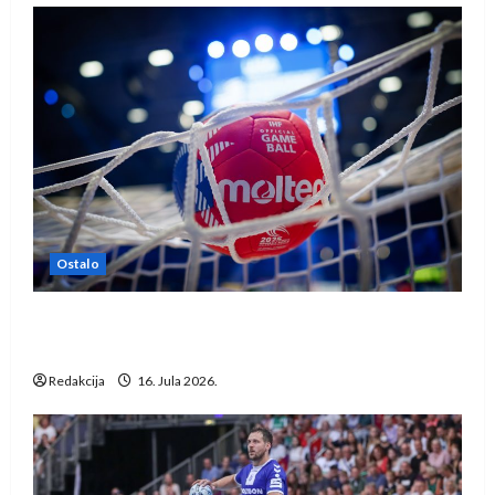
Ostalo
IHF ukinuo suspenziju: Rusija i Bjelorusija
vraćaju se u međunarodni rukomet
Redakcija
16. Jula 2026.