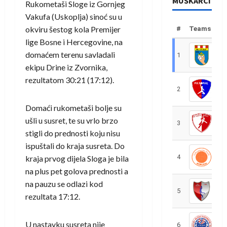
MUŠKARCI
Rukometaši Sloge iz Gornjeg
Vakufa (Uskoplja) sinoć su u
okviru šestog kola Premijer
#
Teams
lige Bosne i Hercegovine, na
domaćem terenu savladali
1
R
ekipu Drine iz Zvornika,
rezultatom 30:21 (17:12).
2
R
Domaći rukometaši bolje su
ušli u susret, te su vrlo brzo
3
R
stigli do prednosti koju nisu
ispuštali do kraja susreta. Do
4
R
kraja prvog dijela Sloga je bila
na plus pet golova prednosti a
na pauzu se odlazi kod
5
R
rezultata 17:12.
U nastavku susreta nije
6
S