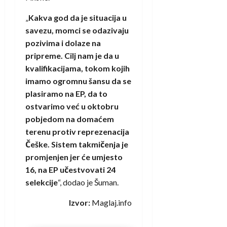
„
Kakva god da je situacija u
savezu, momci se odazivaju
pozivima i dolaze na
pripreme. Cilj nam je da u
kvalifikacijama, tokom kojih
imamo ogromnu šansu da se
plasiramo na EP, da to
ostvarimo već u oktobru
pobjedom na domaćem
terenu protiv reprezenacija
Češke. Sistem takmičenja je
promjenjen jer će umjesto
16, na EP učestvovati 24
selekcije
“, dodao je Šuman.
Izvor:
Maglaj.info