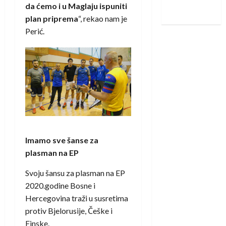
da ćemo i u Maglaju ispuniti
iskoraku
plan priprema
“, rekao nam je
Perić.
Imamo sve šanse za
plasman na EP
Svoju šansu za plasman na EP
2020.godine Bosne i
Hercegovina traži u susretima
protiv Bjelorusije, Češke i
Finske.