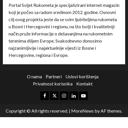
Portal Svijet Rukometa je specijalizirani internet magazin
koji je počeo sa radom sredinom 2012. godine. Osnovni
cilj ovog projekta jeste da se svim ljubiteljima rukometa
u Bosni i Hercegovini i regionu, na što bolji i kvalitetniji
način pruže informacije o dešavanjima na rukometnim
terenima diljem Evrope. Svakodnevno donosimo
najzanimljivije i najaktuelnije vijesti iz Bosne i
Hercegovine, regiona i Evrope.
O nama
Partneri
Uslovi korištenja
Privatnost korisnika
Kontakt
Copyright © All rights reserved.
|
MoreNews
by AF themes.