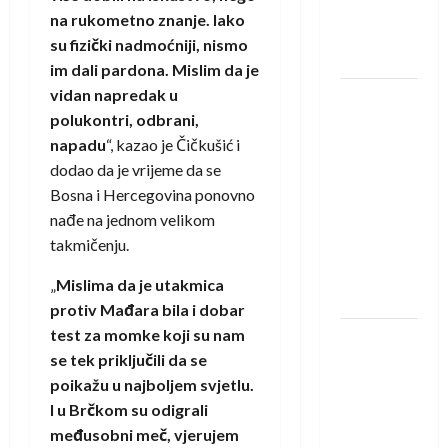
novi je
na rukometno znanje. Iako
rukometaš
su fizički nadmoćniji, nismo
Krivaje
im dali pardona. Mislim da je
vidan napredak u
RK Izviđač
polukontri, odbrani,
Agram
napadu
“, kazao je Čičkušić i
izborio
dodao da je vrijeme da se
nastup u
Bosna i Hercegovina ponovno
EHF
nađe na jednom velikom
European
takmičenju.
League za
sezonu
„
Mislima da je utakmica
2026./2027.
protiv Mađara bila i dobar
test za momke koji su nam
Horvat
se tek priključili da se
trener
poikažu u najboljem svjetlu.
obnovljenog
I u Brčkom su odigrali
Zagreba:
međusobni meč, vjerujem
Nadam se