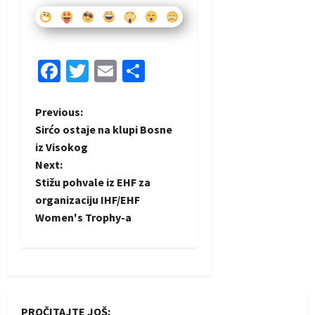
Facebook
Twitter
Email
Share
P
Previous:
Sirćo ostaje na klupi Bosne
o
iz Visokog
Next:
s
Stižu pohvale iz EHF za
t
organizaciju IHF/EHF
Women's Trophy-a
n
a
v
PROČITAJTE JOŠ: