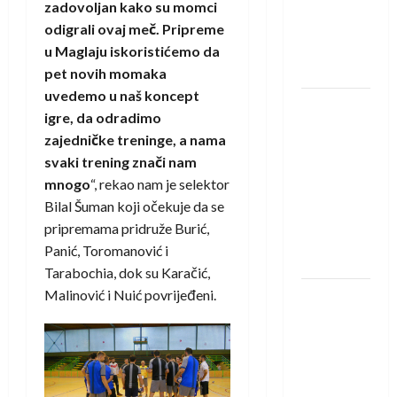
protivnike
zadovoljan kako su momci
u grupi
odigrali ovaj meč. Pripreme
Evropske
u Maglaju iskoristićemo da
lige
pet novih momaka
uvedemo u naš koncept
IHF ukinuo
igre, da odradimo
suspenziju:
zajedničke treninge, a nama
Rusija i
svaki trening znači nam
Bjelorusija
mnogo
“, rekao nam je selektor
vraćaju se
Bilal Šuman koji očekuje da se
u
pripremama pridruže Burić,
međunarodni
Panić, Toromanović i
rukomet
Tarabochia, dok su Karačić,
Malinović i Nuić povrijeđeni.
Kentin
Mahé
novo
pojačanje
Rhein-