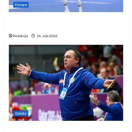
Evropa
Kentin Mahé novo pojačanje Rhein-Neckar
Löwena
Redakcija
16. Jula 2026.
Ostalo
Dragan Marković preuzeo tuniški Club Africain