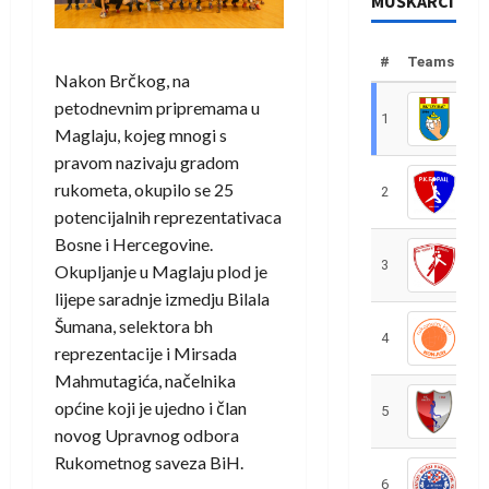
MUŠKARCI
#
Teams
Nakon Brčkog, na
petodnevnim pripremama u
1
R
Maglaju, kojeg mnogi s
pravom nazivaju gradom
rukometa, okupilo se 25
2
R
potencijalnih reprezentativaca
Bosne i Hercegovine.
3
R
Okupljanje u Maglaju plod je
lijepe saradnje izmedju Bilala
Šumana, selektora bh
4
R
reprezentacije i Mirsada
Mahmutagića, načelnika
općine koji je ujedno i član
5
R
novog Upravnog odbora
Rukometnog saveza BiH.
6
S