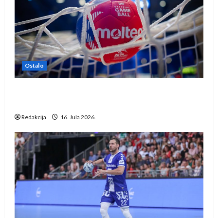
Ostalo
IHF ukinuo suspenziju: Rusija i Bjelorusija
vraćaju se u međunarodni rukomet
Redakcija
16. Jula 2026.