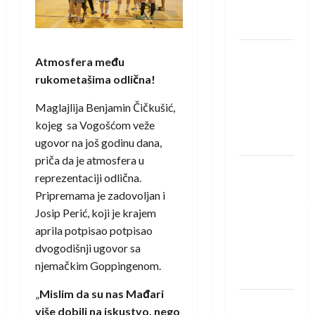
Neckar
Löwena
Dragan
Atmosfera među
Marković
rukometašima odlična!
preuzeo
tuniški
Maglajlija Benjamin Čičkušić,
Club
kojeg sa Vogošćom veže
Africain
ugovor na još godinu dana,
priča da je atmosfera u
Pobjeda
reprezentaciji odlična.
omladinske
Pripremama je zadovoljan i
reprezentacije
Josip Perić, koji je krajem
BiH na
aprila potpisao potpisao
otvaranju
dvogodišnji ugovor sa
Evropskog
njemačkim Goppingenom.
prvenstva
„
Mislim da su nas Mađari
Amar Herić
više dobili na iskustvo, nego