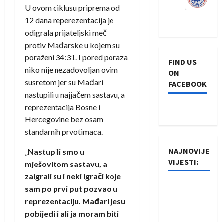
U ovom ciklusu priprema od
12 dana reperezentacija je
odigrala prijateljski meč
protiv Mađarske u kojem su
poraženi 34:31. I pored poraza
FIND US
niko nije nezadovoljan ovim
ON
susretom jer su Mađari
FACEBOOK
nastupili u najjačem sastavu, a
reprezentacija Bosne i
Hercegovine bez osam
standarnih prvotimaca.
NAJNOVIJE
„
Nastupili smo u
VIJESTI:
mješovitom sastavu, a
zaigrali su i neki igrači koje
Rukometaši
sam po prvi put pozvao u
Izviđača
reprezentaciju. Mađari jesu
saznali
pobijedili ali ja moram biti