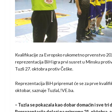
Kvalifikacije za Evropsko rukometno prvenstvo 202
reprezentacija BiH igra prvi susret u Minsku proti
Tuzli 27. oktobra protiv Češke.
Reprezentacija BiH pripremat će se za prve kvalifika
oktobar, saznaje TuzlaL!VE.ba.
– Tuzla se pokazala kao dobar domaćin i sve tr
Reprezentacija dolazi na pripreme 21. oktobra, a 