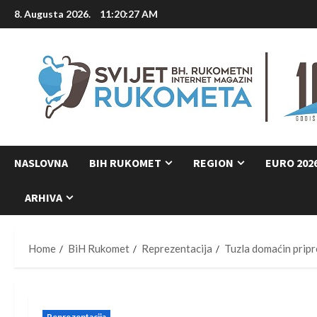
Skip
8. Augusta 2026.
11:20:28 AM
to
content
NASLOVNA
BIH RUKOMET
REGION
EURO 202
ARHIVA
Home
BiH Rukomet
Reprezentacija
Tuzla domaćin pripr
Reprezentacija