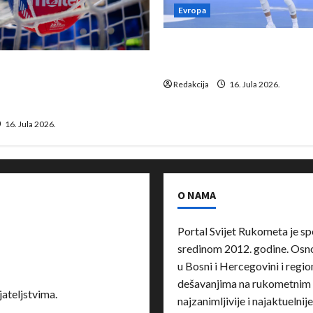
Evropa
Kentin Mahé novo pojačanj
Neckar Löwena
suspenziju: Rusija i
a vraćaju se u međunarodni
Redakcija
16. Jula 2026.
16. Jula 2026.
O NAMA
Portal Svijet Rukometa je sp
sredinom 2012. godine. Osnov
u Bosni i Hercegovini i region
dešavanjima na rukometnim 
ateljstvima.
najzanimljivije i najaktuelnij