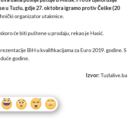
 se u Tuzlu, gdje 27. oktobra igramo protiv Češke (20
 tehnički organizator utakmice.
koro će biti puštene u prodaju, rekao je Hasić.
prezentacije BiH u kvalifikacijama za Euro 2019. godine. S
 iduće godine.
Izvor:
Tuzlalive.ba