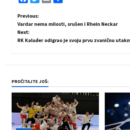
P
Previous:
Vardar nema milosti, srušen i Rhein Neckar
o
Next:
s
RK Kaluđer odigrao je svoju prvu zvaničnu utak
t
n
a
PROČITAJTE JOŠ:
v
i
g
a