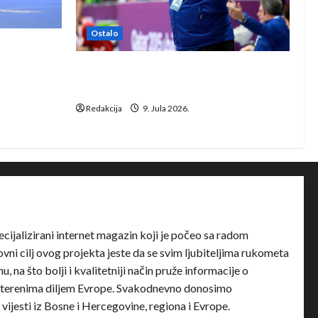
Ostalo
e Rhein-
Dragan Marković preuzeo tuniški
Club Africain
Redakcija
9. Jula 2026.
ecijalizirani internet magazin koji je počeo sa radom
ni cilj ovog projekta jeste da se svim ljubiteljima rukometa
u, na što bolji i kvalitetniji način pruže informacije o
terenima diljem Evrope. Svakodnevno donosimo
e vijesti iz Bosne i Hercegovine, regiona i Evrope.