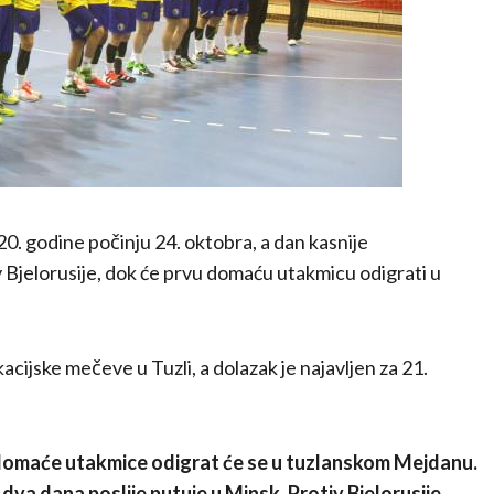
0. godine počinju 24. oktobra, a dan kasnije
v Bjelorusije, dok će prvu domaću utakmicu odigrati u
cijske mečeve u Tuzli, a dolazak je najavljen za 21.
i domaće utakmice odigrat će se u tuzlanskom Mejdanu.
dva dana poslije putuje u Minsk. Protiv Bjelorusije