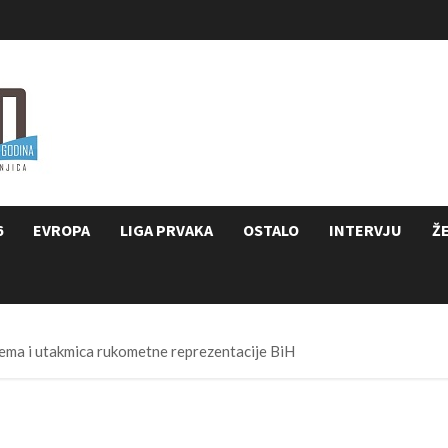
6
EVROPA
LIGA PRVAKA
OSTALO
INTERVJU
Ž
ema i utakmica rukometne reprezentacije BiH