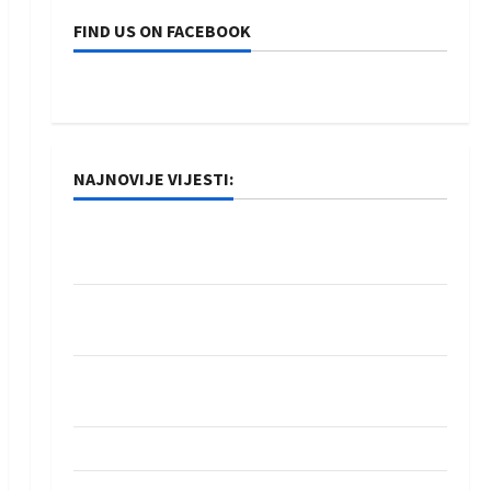
FIND US ON FACEBOOK
NAJNOVIJE VIJESTI:
Rukometaši Izviđača saznali protivnike u grupi
Evropske lige
IHF ukinuo suspenziju: Rusija i Bjelorusija
vraćaju se u međunarodni rukomet
Kentin Mahé novo pojačanje Rhein-Neckar
Löwena
Dragan Marković preuzeo tuniški Club Africain