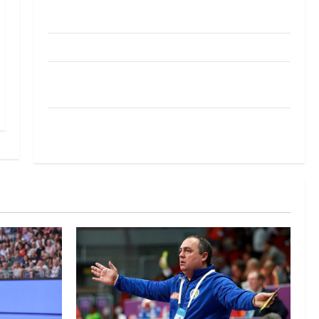
Pobjeda omladinske reprezentacije BiH na
otvaranju Evropskog prvenstva
Amar Herić novi je rukometaš Krivaje
RK Izviđač Agram izborio nastup u EHF
European League za sezonu 2026./2027.
Horvat trener obnovljenog Zagreba: Nadam se
iskoraku