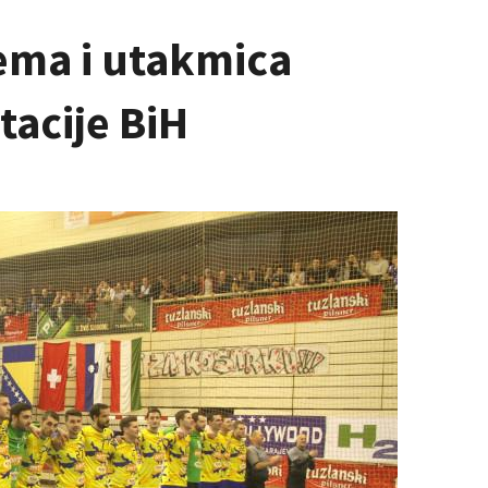
ema i utakmica
acije BiH