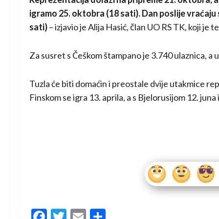
igramo 25. oktobra (18 sati). Dan poslije vraćaju
sati)
– izjavio je Alija Hasić, član UO RS TK, koji je
Za susret s Češkom štampano je 3.740 ulaznica, a us
Tuzla će biti domaćin i preostale dvije utakmice re
Finskom se igra 13. aprila, a s Bjelorusijom 12. juna
Facebook
Twitter
Email
Share