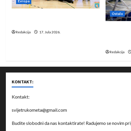
Evropa
t
Ostalo
Rukometaši Izviđača saznali
i
protivnike u grupi Evropske lige
IHF ukinuo 
o
Redakcija
17. Jula 2026.
Bjelorusij
rukomet
n
Redakcija
KONTAKT:
Kontakt:
svijetrukometa@gmail.com
Budite slobodni da nas kontaktirate! Radujemo se novim prij