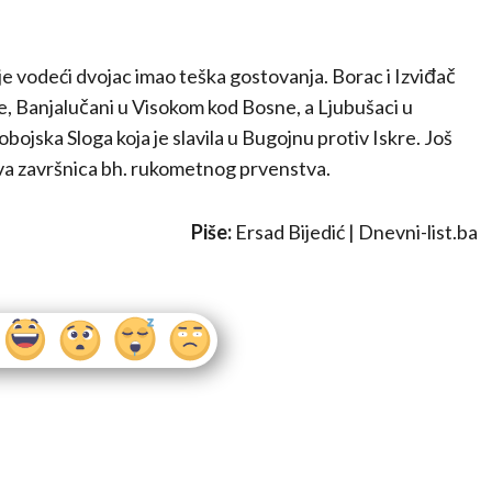
 je vodeći dvojac imao teška gostovanja. Borac i Izviđač
ke, Banjalučani u Visokom kod Bosne, a Ljubušaci u
dobojska Sloga koja je slavila u Bugojnu protiv Iskre. Još
jiva završnica bh. rukometnog prvenstva.
Piše:
Ersad Bijedić | Dnevni-list.ba