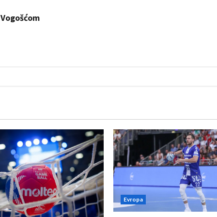
d Vogošćom
Evropa