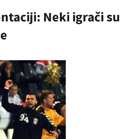
taciji: Neki igrači su
je