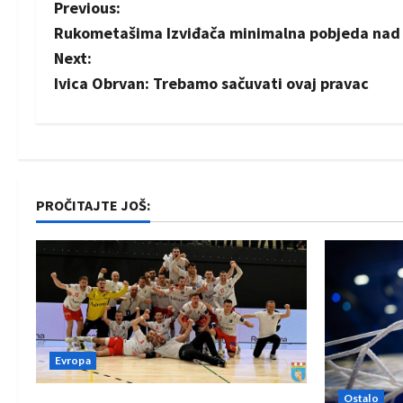
P
Previous:
Rukometašima Izviđača minimalna pobjeda na
o
Next:
s
Ivica Obrvan: Trebamo sačuvati ovaj pravac
t
n
a
PROČITAJTE JOŠ:
v
i
g
a
Evropa
t
Ostalo