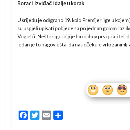
Borac i Izviđač i dalje u korak
U srijedu je odigrano 19. kolo Premijer lige u kojem
su uspjeli upisati pobjede sa po jednim golom razli
Vogošći. Nešto sigurniji je bio njihov prvi pratitelj 
jedan je to nagovještaj da nas očekuje vrlo zaniml
Facebook
Twitter
Email
Share