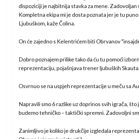
dispoziciji je najbitnija stavka za mene. Zadovoljan 
Kompletna ekipa mi je dosta poznata jer je tu puno 
Ljubuškom, kaže Čolina.
On će zajedno s Kelentrićem biti Obrvanov “insajd
Dobro poznajem prilike tako da ću tu pomoći izbornik
reprezentaciju, pojašnjava trener ljubuških Skauta
Osvrnuo se na uspjeh reprezentacije u meču sa Au
Napravili smo 6 razlike uz doprinos svih igrača, što j
budemo tehničko – taktički spremni. Zadovoljni smo
Zanimljivo je koliko je drukčije izgledala reprezenta