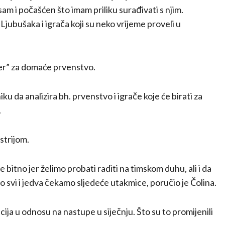
sam i počašćen što imam priliku surađivati s njim.
Ljubušaka i igrača koji su neko vrijeme proveli u
er” za domaće prvenstvo.
u da analizira bh. prvenstvo i igrače koje će birati za
.
strijom.
e bitno jer želimo probati raditi na timskom duhu, ali i da
 svi i jedva čekamo sljedeće utakmice, poručio je Čolina.
cija u odnosu na nastupe u siječnju. Što su to promijenili