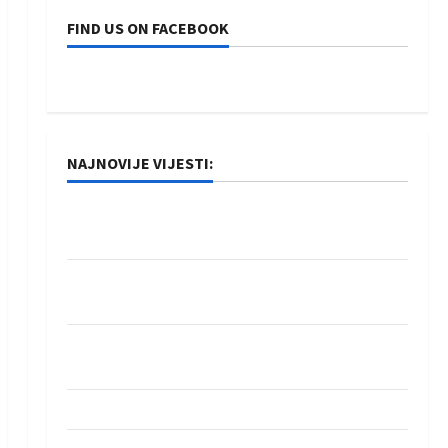
FIND US ON FACEBOOK
NAJNOVIJE VIJESTI:
Rukometaši Izviđača saznali protivnike u grupi
Evropske lige
IHF ukinuo suspenziju: Rusija i Bjelorusija
vraćaju se u međunarodni rukomet
Kentin Mahé novo pojačanje Rhein-Neckar
Löwena
Dragan Marković preuzeo tuniški Club Africain