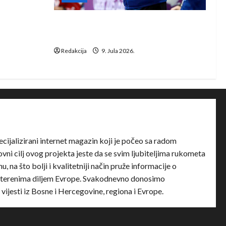
e Rhein-
Dragan Marković preuzeo tuniški
Club Africain
Redakcija
9. Jula 2026.
ecijalizirani internet magazin koji je počeo sa radom
ni cilj ovog projekta jeste da se svim ljubiteljima rukometa
u, na što bolji i kvalitetniji način pruže informacije o
terenima diljem Evrope. Svakodnevno donosimo
e vijesti iz Bosne i Hercegovine, regiona i Evrope.