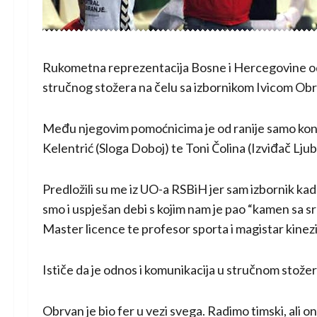
Rukometna reprezentacija Bosne i Hercegovine o
stručnog stožera na čelu sa izbornikom Ivicom Ob
Među njegovim pomoćnicima je od ranije samo kondi
Kelentrić (Sloga Doboj) te Toni Čolina (Izviđač Ljub
Predložili su me iz UO-a RSBiH jer sam izbornik kad
smo i uspješan debi s kojim nam je pao “kamen sa sr
Master licence te profesor sporta i magistar kinezi
Ističe da je odnos i komunikacija u stručnom stožer
Obrvan je bio fer u vezi svega. Radimo timski, ali o