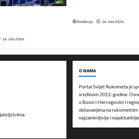
Kentin Mahé novo pojačanj
Neckar Löwena
suspenziju: Rusija i
a vraćaju se u međunarodni
Redakcija
16. Jula 2026.
16. Jula 2026.
O NAMA
Portal Svijet Rukometa je sp
sredinom 2012. godine. Osnov
u Bosni i Hercegovini i region
dešavanjima na rukometnim 
ateljstvima.
najzanimljivije i najaktuelnij