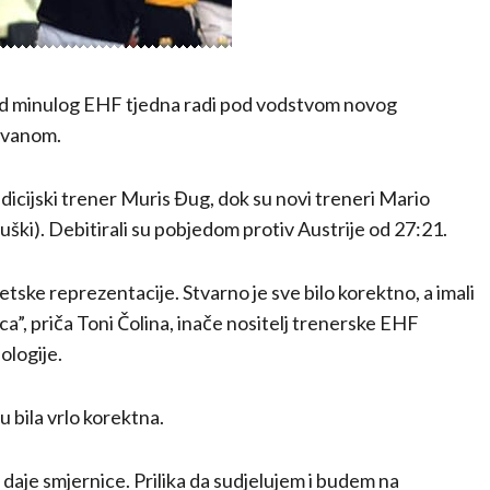
d minulog EHF tjedna radi pod vodstvom novog
rvanom.
cijski trener Muris Đug, dok su novi treneri Mario
uški). Debitirali su pobjedom protiv Austrije od 27:21.
etske reprezentacije. Stvarno je sve bilo korektno, a imali
ca”, priča Toni Čolina, inače nositelj trenerske EHF
ologije.
u bila vrlo korektna.
n daje smjernice. Prilika da sudjelujem i budem na