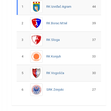
1
RK Izviđač Agram
44
2
RK Borac M:tel
39
3
RK Sloga
37
4
RK Konjuh
33
5
RK Vogošća
30
6
SRK Zrinjski
27