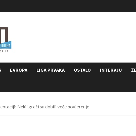
6
EVROPA
LIGA PRVAKA
OSTALO
INTERVJU
Ž
entaciji: Neki igrači su dobili veće povjerenje