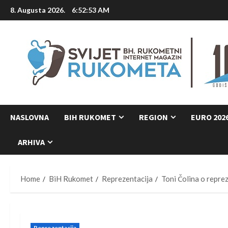
Skip
8. Augusta 2026.
6:52:54 AM
to
content
NASLOVNA
BIH RUKOMET
REGION
EURO 202
ARHIVA
Home
BiH Rukomet
Reprezentacija
Toni Čolina o reprez
Reprezentacija