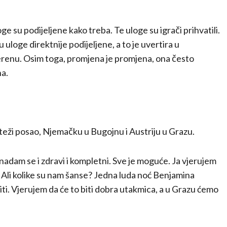
oge su podijeljene kako treba. Te uloge su igrači prihvatili.
u uloge direktnije podijeljene, a to je uvertira u
erenu. Osim toga, promjena je promjena, ona često
na.
teži posao, Njemačku u Bugojnu i Austriju u Grazu.
nadam se i zdravi i kompletni. Sve je moguće. Ja vjerujem
li kolike su nam šanse? Jedna luda noć Benjamina
i. Vjerujem da će to biti dobra utakmica, a u Grazu ćemo