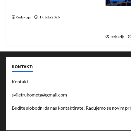
Rukometaši Izviđača saznali
i
protivnike u grupi Evropske lige
IHF ukinuo 
Redakcija
17. Jula 2026.
o
Bjelorusij
rukomet
n
Redakcija
KONTAKT:
Kontakt:
svijetrukometa@gmail.com
Budite slobodni da nas kontaktirate! Radujemo se novim prij