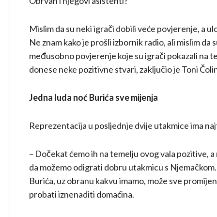
Obrvan i njegovi asistenti?
Mislim da su neki igrači dobili veće povjerenje, a ul
Ne znam kako je prošli izbornik radio, ali mislim da s
međusobno povjerenje koje su igrači pokazali na t
donese neke pozitivne stvari, zaključio je Toni Čoli
Jedna luda noć Burića sve mijenja
Reprezentacija u posljednje dvije utakmice ima naj
– Dočekat ćemo ih na temelju ovog vala pozitive, a 
da možemo odigrati dobru utakmicu s Njemačkom. A
Burića, uz obranu kakvu imamo, može sve promijenit
probati iznenaditi domaćina.