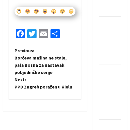
Neckar
Löwena
Dragan
Marković
Facebook
Twitter
Email
Share
preuzeo
tuniški
P
Previous:
Club
Borčeva mašina ne staje,
Africain
o
pala Bosna za nastavak
Pobjeda
pobjedničke serije
s
omladinske
Next:
reprezentacije
t
PPD Zagreb poražen u Kielu
BiH na
n
otvaranju
Evropskog
a
prvenstva
v
Amar Herić