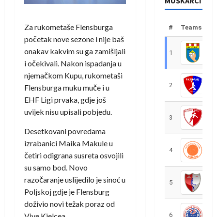
MUŠKARCI
Za rukometaše Flensburga
#
Teams
početak nove sezone i nije baš
onakav kakvim su ga zamišljali
1
R
i očekivali. Nakon ispadanja u
njemačkom Kupu, rukometaši
2
R
Flensburga muku muče i u
EHF Ligi prvaka, gdje još
uvijek nisu upisali pobjedu.
3
R
Desetkovani povredama
izrabanici Maika Makule u
4
R
četiri odigrana susreta osvojili
su samo bod. Novo
razočaranje uslijedilo je sinoć u
5
R
Poljskoj gdje je Flensburg
doživio novi težak poraz od
Vive Kielcea.
6
S