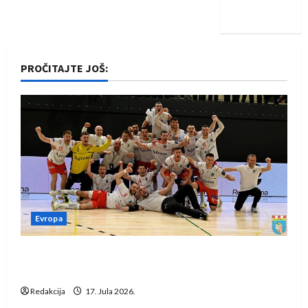
iskoraku
PROČITAJTE JOŠ:
Evropa
Rukometaši Izviđača saznali protivnike u grupi
Evropske lige
Redakcija
17. Jula 2026.