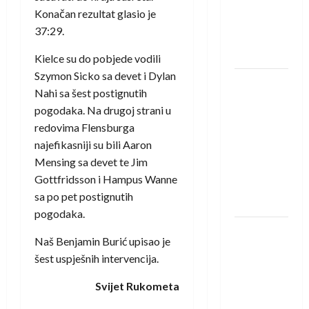
protivnike
Konačan rezultat glasio je
u grupi
37:29.
Evropske
lige
Kielce su do pobjede vodili
Szymon Sicko sa devet i Dylan
IHF ukinuo
Nahi sa šest postignutih
suspenziju:
pogodaka. Na drugoj strani u
Rusija i
redovima Flensburga
Bjelorusija
najefikasniji su bili Aaron
vraćaju se
Mensing sa devet te Jim
u
Gottfridsson i Hampus Wanne
međunarodni
sa po pet postignutih
rukomet
pogodaka.
Kentin
Naš Benjamin Burić upisao je
Mahé
šest uspješnih intervencija.
novo
pojačanje
Svijet Rukometa
Rhein-