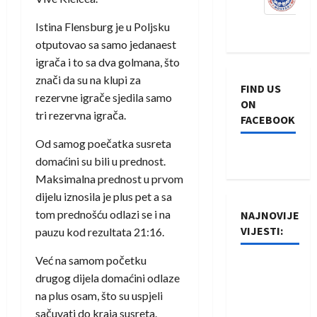
Istina Flensburg je u Poljsku
otputovao sa samo jedanaest
igrača i to sa dva golmana, što
znači da su na klupi za
FIND US
rezervne igrače sjedila samo
ON
tri rezervna igrača.
FACEBOOK
Od samog poečatka susreta
domaćini su bili u prednost.
Maksimalna prednost u prvom
dijelu iznosila je plus pet a sa
tom prednošću odlazi se i na
NAJNOVIJE
VIJESTI:
pauzu kod rezultata 21:16.
Već na samom početku
Rukometaši
drugog dijela domaćini odlaze
Izviđača
na plus osam, što su uspjeli
saznali
sačuvati do kraja susreta.