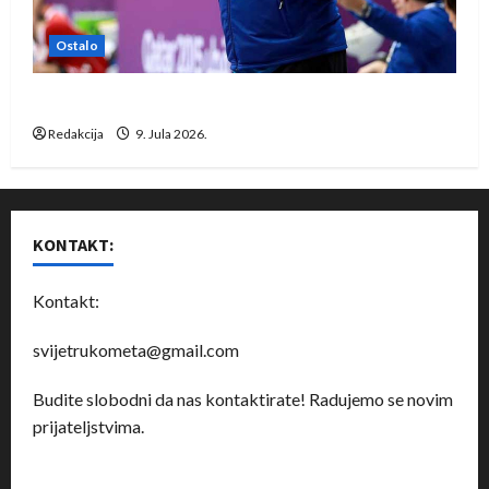
Ostalo
Dragan Marković preuzeo tuniški Club Africain
Redakcija
9. Jula 2026.
KONTAKT:
Kontakt:
svijetrukometa@gmail.com
Budite slobodni da nas kontaktirate! Radujemo se novim
prijateljstvima.