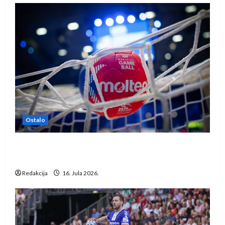
Ostalo
IHF ukinuo suspenziju: Rusija i Bjelorusija
vraćaju se u međunarodni rukomet
Redakcija
16. Jula 2026.