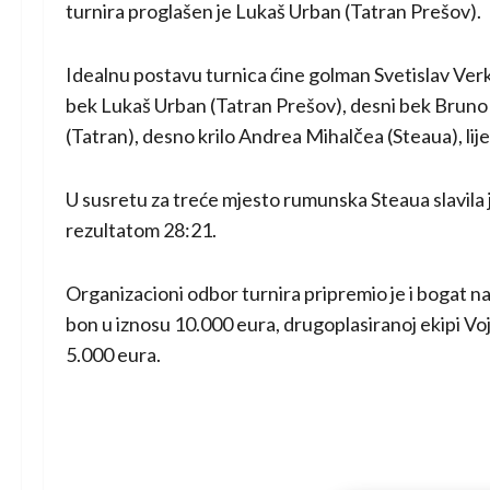
turnira proglašen je Lukaš Urban (Tatran Prešov).
Idealnu postavu turnica ćine golman Svetislav Verki
bek Lukaš Urban (Tatran Prešov), desni bek Bruno 
(Tatran), desno krilo Andrea Mihalčea (Steaua), lij
U susretu za treće mjesto rumunska Steaua slavila
rezultatom 28:21.
Organizacioni odbor turnira pripremio je i bogat n
bon u iznosu 10.000 eura, drugoplasiranoj ekipi Voj
5.000 eura.