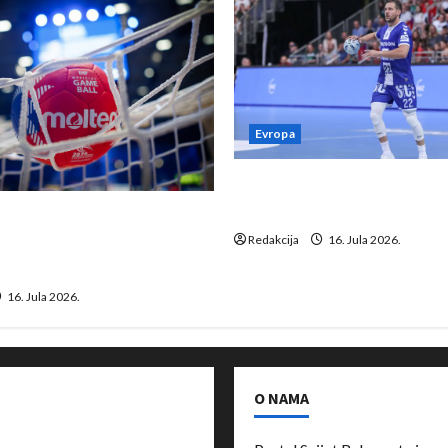
Evropa
Kentin Mahé novo pojačanj
Neckar Löwena
suspenziju: Rusija i
a vraćaju se u međunarodni
Redakcija
16. Jula 2026.
16. Jula 2026.
O NAMA