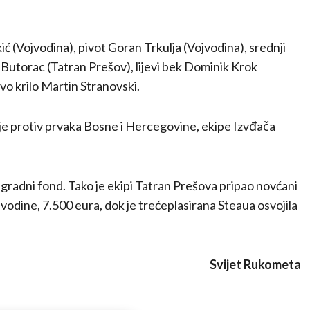
ć (Vojvodina), pivot Goran Trkulja (Vojvodina), srednji
Butorac (Tatran Prešov), lijevi bek Dominik Krok
evo krilo Martin Stranovski.
 je protiv prvaka Bosne i Hercegovine, ekipe Izvđača
agradni fond. Tako je ekipi Tatran Prešova pripao novćani
vodine, 7.500 eura, dok je trećeplasirana Steaua osvojila
Svijet Rukometa