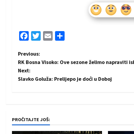
Facebook
Twitter
Email
Share
P
Previous:
RK Bosna Visoko: Ove sezone želimo napraviti is
o
Next:
s
Slavko Goluža: Prelijepo je doći u Doboj
t
n
a
PROČITAJTE JOŠ:
v