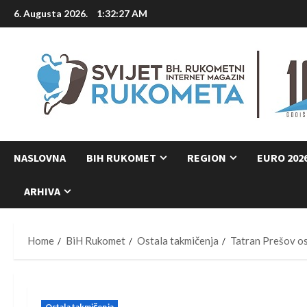
Skip
6. Augusta 2026.
1:32:28 AM
to
content
NASLOVNA
BIH RUKOMET
REGION
EURO 202
ARHIVA
Home
BiH Rukomet
Ostala takmičenja
Tatran Prešov os
Ostala takmičenja