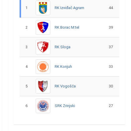
1
RK Izviđač Agram
44
2
RK Borac M:tel
39
3
RK Sloga
37
4
RK Konjuh
33
5
RK Vogošća
30
6
SRK Zrinjski
27