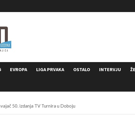
6
EVROPA
LIGA PRVAKA
OSTALO
INTERVJU
Ž
vajač 50. izdanja TV Turnira u Doboju