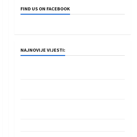
FIND US ON FACEBOOK
NAJNOVIJE VIJESTI:
Rukometaši Izviđača saznali protivnike u grupi
Evropske lige
IHF ukinuo suspenziju: Rusija i Bjelorusija
vraćaju se u međunarodni rukomet
Kentin Mahé novo pojačanje Rhein-Neckar
Löwena
Dragan Marković preuzeo tuniški Club Africain