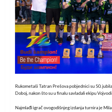
Rukometaši Tatran Prešova pobjednici su 50. jub
Doboj, nakon što su u finalu savladali ekipu Vojvod
Najmlađi igrač ovogodišnjeg izdanja turnira je Mil