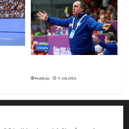
Ostalo
e Rhein-
Dragan Marković preuzeo tuniški
Club Africain
Redakcija
9. Jula 2026.