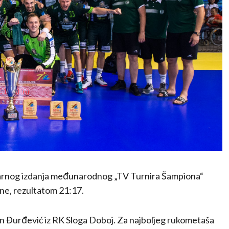
ilarnog izdanja međunarodnog „TV Turnira Šampiona“
ine, rezultatom 21:17.
an Đurđević iz RK Sloga Doboj. Za najboljeg rukometaša