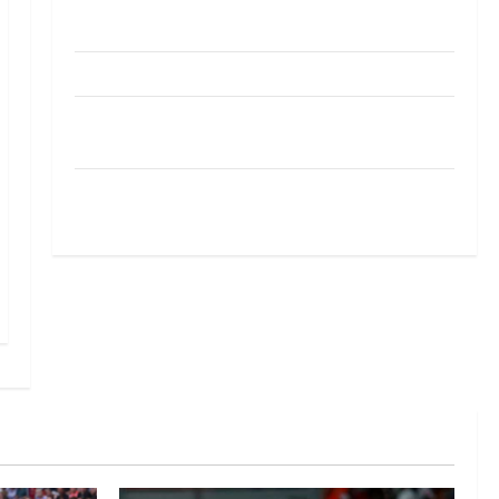
Pobjeda omladinske reprezentacije BiH na
otvaranju Evropskog prvenstva
Amar Herić novi je rukometaš Krivaje
RK Izviđač Agram izborio nastup u EHF
European League za sezonu 2026./2027.
Horvat trener obnovljenog Zagreba: Nadam se
iskoraku