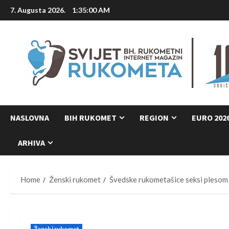
Skip
7. Augusta 2026.
1:35:01 AM
to
content
NASLOVNA
BIH RUKOMET
REGION
EURO 202
ARHIVA
Home
Ženski rukomet
Švedske rukometašice seksi plesom 
Ženski rukomet