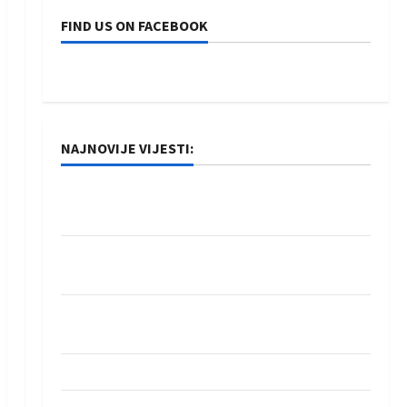
FIND US ON FACEBOOK
NAJNOVIJE VIJESTI:
Rukometaši Izviđača saznali protivnike u grupi
Evropske lige
IHF ukinuo suspenziju: Rusija i Bjelorusija
vraćaju se u međunarodni rukomet
Kentin Mahé novo pojačanje Rhein-Neckar
Löwena
Dragan Marković preuzeo tuniški Club Africain