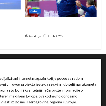
Ostalo
e Rhein-
Dragan Marković preuzeo tuniški
Club Africain
Redakcija
9. Jula 2026.
ecijalizirani internet magazin koji je počeo sa radom
ni cilj ovog projekta jeste da se svim ljubiteljima rukometa
u, na što bolji i kvalitetniji način pruže informacije o
terenima diljem Evrope. Svakodnevno donosimo
e vijesti iz Bosne i Hercegovine, regiona i Evrope.