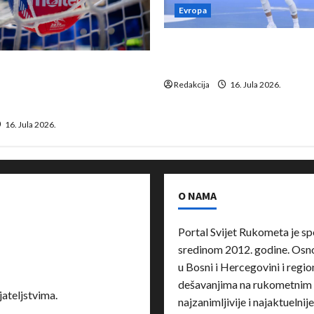
Evropa
Kentin Mahé novo pojačanj
Neckar Löwena
suspenziju: Rusija i
a vraćaju se u međunarodni
Redakcija
16. Jula 2026.
16. Jula 2026.
O NAMA
Portal Svijet Rukometa je sp
sredinom 2012. godine. Osnov
u Bosni i Hercegovini i region
dešavanjima na rukometnim 
ateljstvima.
najzanimljivije i najaktuelnij