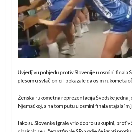
Uvjerljivu pobjedu protiv Slovenije u osmini final
plesom u svlačionici i pokazale da osim rukometa oči
Ženska rukometna reprezentacija Švedske jedna je
Njemačkoj, a na tom putu u osmini finala stajala im j
Iako su Slovenke igrale vrlo dobro u skupini, protiv
plasirala se u četvrtfinale SP-a gdje će igrati prot