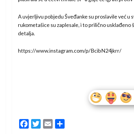
A uvjerljivu pobjedu Šveđanke su proslavile već u 
rukometašice su zaplesale, i to prilično usklađeno 
detalja.
https://www.instagram.com/p/BcibN24jkrr/
Facebook
Twitter
Email
Share