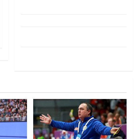
Pobjeda omladinske reprezentacije BiH na
otvaranju Evropskog prvenstva
Amar Herić novi je rukometaš Krivaje
RK Izviđač Agram izborio nastup u EHF
European League za sezonu 2026./2027.
Horvat trener obnovljenog Zagreba: Nadam se
iskoraku