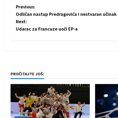
P
Previous:
Odličan nastup Predragovića i nestvaran učin
o
Next:
s
Udarac za Francuze uoči EP-a
t
n
a
v
PROČITAJTE JOŠ:
i
g
a