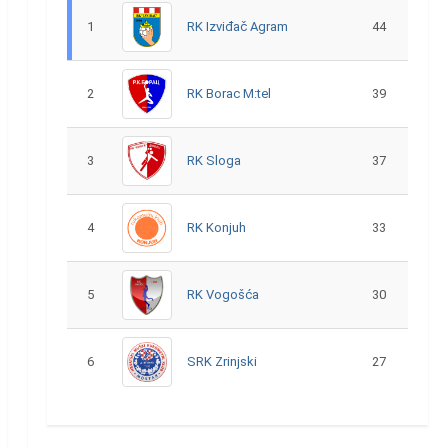
1
RK Izviđač Agram
44
2
RK Borac M:tel
39
3
RK Sloga
37
4
RK Konjuh
33
5
RK Vogošća
30
6
SRK Zrinjski
27