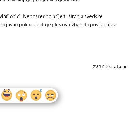
svlačionici. Neposredno prije tuširanja švedske
što jasno pokazuje da je ples uvježban do posljednjeg
Izvor:
24sata.hr