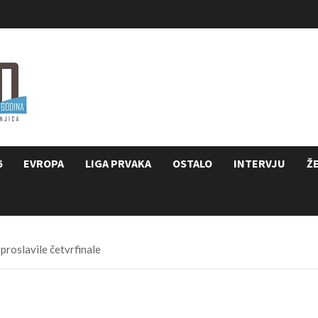
6
EVROPA
LIGA PRVAKA
OSTALO
INTERVJU
Ž
proslavile četvrfinale