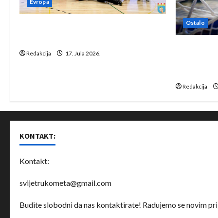
t
Evropa
i
Ostalo
Rukometaši Izviđača saznali
o
protivnike u grupi Evropske lige
IHF ukinuo 
Redakcija
17. Jula 2026.
n
Bjelorusij
rukomet
Redakcija
KONTAKT:
Kontakt:
svijetrukometa@gmail.com
Budite slobodni da nas kontaktirate! Radujemo se novim prij