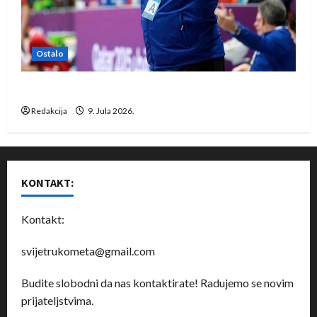
Ostalo
Dragan Marković preuzeo tuniški Club Africain
Redakcija
9. Jula 2026.
KONTAKT:
Kontakt:
svijetrukometa@gmail.com
Budite slobodni da nas kontaktirate! Radujemo se novim
prijateljstvima.