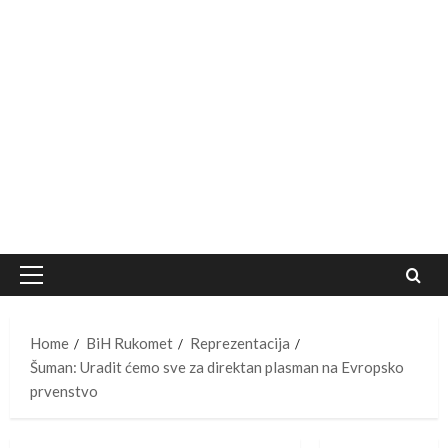
Primary
Menu
Home
BiH Rukomet
Reprezentacija
Šuman: Uradit ćemo sve za direktan plasman na Evropsko
prvenstvo