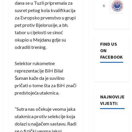
dana se u Tuzli pripremala za
6
S
susret petog kola kvalifikacija
za Evropsko prvenstvo u grupi
pet protiv Bjelorusije, a bh.
tabor u cijelosti se sinoć
okupio u Mejdanu gdje su
FIND US
odradili trening.
ON
FACEBOOK
Selektor rukometne
reprezentacije BiH Bilal
Šuman kaže da je suvišno
pričati o tome šta za BiH znači
predstojeća utakmica.
NAJNOVIJE
VIJESTI:
“Sutra nas očekuje veoma jaka
utakmica protiv selekcije koja
Rukometaši
dolazi u najjačem sastavu. Radi
Izviđača
se o fizički veoma jakoj