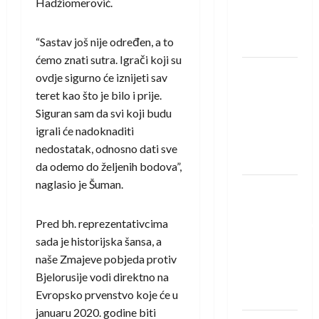
Hadžiomerović.
Rhein-
Neckar
“Sastav još nije određen, a to
Löwena
ćemo znati sutra. Igrači koji su
Dragan
ovdje sigurno će iznijeti sav
Marković
teret kao što je bilo i prije.
preuzeo
Siguran sam da svi koji budu
tuniški
igrali će nadoknaditi
Club
nedostatak, odnosno dati sve
Africain
da odemo do željenih bodova”,
naglasio je Šuman.
Pobjeda
omladinske
Pred bh. reprezentativcima
reprezentacije
sada je historijska šansa, a
BiH na
naše Zmajeve pobjeda protiv
otvaranju
Bjelorusije vodi direktno na
Evropskog
Evropsko prvenstvo koje će u
prvenstva
januaru 2020. godine biti