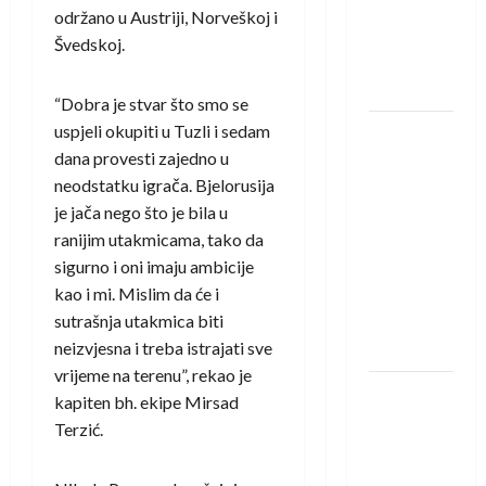
Amar Herić
održano u Austriji, Norveškoj i
novi je
Švedskoj.
rukometaš
Krivaje
“Dobra je stvar što smo se
uspjeli okupiti u Tuzli i sedam
RK Izviđač
dana provesti zajedno u
Agram
neodstatku igrača. Bjelorusija
izborio
je jača nego što je bila u
nastup u
ranijim utakmicama, tako da
EHF
sigurno i oni imaju ambicije
European
kao i mi. Mislim da će i
League za
sutrašnja utakmica biti
sezonu
neizvjesna i treba istrajati sve
2026./2027.
vrijeme na terenu”, rekao je
Horvat
kapiten bh. ekipe Mirsad
trener
Terzić.
obnovljenog
Zagreba: