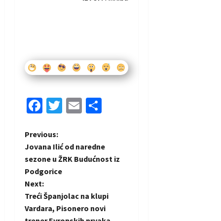
Facebook
Twitter
Email
Share
P
Previous:
Jovana Ilić od naredne
o
sezone u ŽRK Budućnost iz
Podgorice
s
Next:
t
Treći Španjolac na klupi
Vardara, Pisonero novi
trener Evropskih prvaka