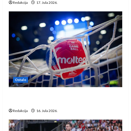
Redakcija
17. Jula 2026.
Ostalo
IHF ukinuo suspenziju: Rusija i Bjelorusija
vraćaju se u međunarodni rukomet
Redakcija
16. Jula 2026.