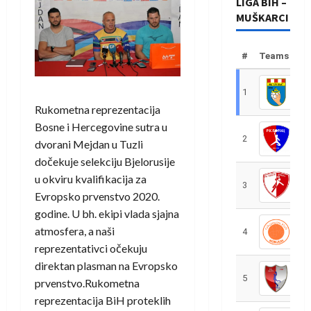
LIGA BIH –
MUŠKARCI
#
Teams
1
R
Rukometna reprezentacija
Bosne i Hercegovine sutra u
2
R
dvorani Mejdan u Tuzli
dočekuje selekciju Bjelorusije
u okviru kvalifikacija za
3
R
Evropsko prvenstvo 2020.
godine. U bh. ekipi vlada sjajna
atmosfera, a naši
4
R
reprezentativci očekuju
direktan plasman na Evropsko
5
R
prvenstvo.Rukometna
reprezentacija BiH proteklih