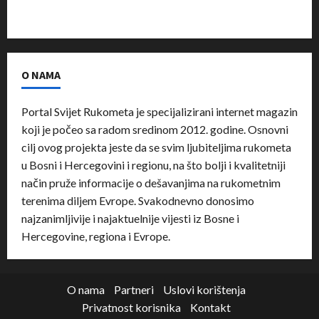
O NAMA
Portal Svijet Rukometa je specijalizirani internet magazin
koji je počeo sa radom sredinom 2012. godine. Osnovni
cilj ovog projekta jeste da se svim ljubiteljima rukometa
u Bosni i Hercegovini i regionu, na što bolji i kvalitetniji
način pruže informacije o dešavanjima na rukometnim
terenima diljem Evrope. Svakodnevno donosimo
najzanimljivije i najaktuelnije vijesti iz Bosne i
Hercegovine, regiona i Evrope.
O nama
Partneri
Uslovi korištenja
Privatnost korisnika
Kontakt