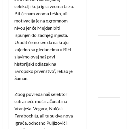
saznali
selekciji koja igra veoma brzo.
protivnike
Bit će nam veoma teško, ali
u grupi
motivacija je na ogromnom
Evropske
nivou jer će Mejdan biti
lige
ispunjen do zadnjeg mjesta.
IHF ukinuo
Uradit ćemo sve da na kraju
suspenziju:
zajedno sa gledaocima u BiH
Rusija i
slavimo ovaj naš prvi
Bjelorusija
historijski odlazak na
vraćaju se
Evropsko prvenstvo”, rekao je
u
Šuman.
međunarodni
rukomet
Zbog povreda naš selektor
sutra neće moći računati na
Kentin
Vranješa, Vegara, Nuića i
Mahé
Tarabochiju, ali tu su dva nova
novo
igrača, odnosno Puljizović i
pojačanje