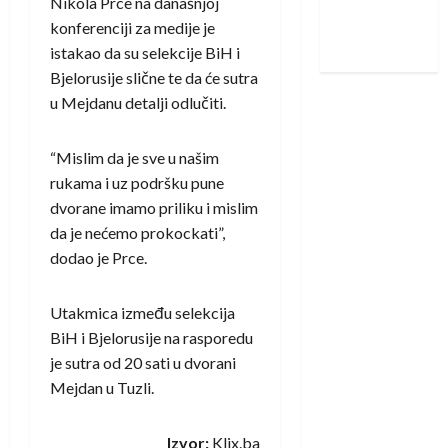
Nikola Prce na današnjoj
Nadam se
konferenciji za medije je
iskoraku
istakao da su selekcije BiH i
Bjelorusije slične te da će sutra
u Mejdanu detalji odlučiti.
“Mislim da je sve u našim
rukama i uz podršku pune
dvorane imamo priliku i mislim
da je nećemo prokockati”,
dodao je Prce.
Utakmica između selekcija
BiH i Bjelorusije na rasporedu
je sutra od 20 sati u dvorani
Mejdan u Tuzli.
Izvor:
Klix.ba