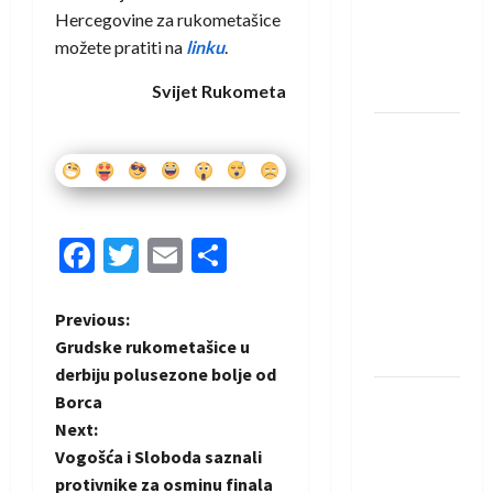
Amar Herić
Hercegovine za rukometašice
novi je
možete pratiti na
linku
.
rukometaš
Krivaje
Svijet Rukometa
RK Izviđač
Agram
izborio
nastup u
Facebook
Twitter
Email
Share
EHF
European
League za
P
Previous:
sezonu
Grudske rukometašice u
2026./2027.
o
derbiju polusezone bolje od
Horvat
Borca
s
trener
Next:
obnovljenog
t
Vogošća i Sloboda saznali
Zagreba:
protivnike za osminu finala