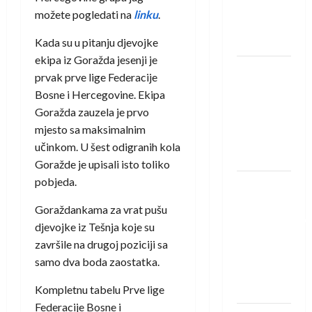
Rhein-
možete pogledati na
linku
.
Neckar
Löwena
Kada su u pitanju djevojke
ekipa iz Goražda jesenji je
Dragan
prvak prve lige Federacije
Marković
Bosne i Hercegovine. Ekipa
preuzeo
Goražda zauzela je prvo
tuniški
mjesto sa maksimalnim
Club
učinkom. U šest odigranih kola
Africain
Goražde je upisali isto toliko
pobjeda.
Pobjeda
omladinske
Goraždankama za vrat pušu
reprezentacije
djevojke iz Tešnja koje su
BiH na
završile na drugoj poziciji sa
otvaranju
samo dva boda zaostatka.
Evropskog
prvenstva
Kompletnu tabelu Prve lige
Federacije Bosne i