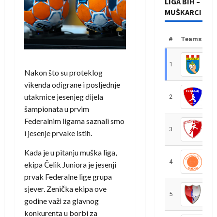
LIGA BIH –
MUŠKARCI
#
Teams
1
R
Nakon što su proteklog
vikenda odigrane i posljednje
utakmice jesenjeg dijela
2
R
šampionata u prvim
Federalnim ligama saznali smo
3
R
i jesenje prvake istih.
Kada je u pitanju muška liga,
4
R
ekipa Čelik Juniora je jesenji
prvak Federalne lige grupa
sjever. Zenička ekipa ove
5
R
godine važi za glavnog
konkurenta u borbi za