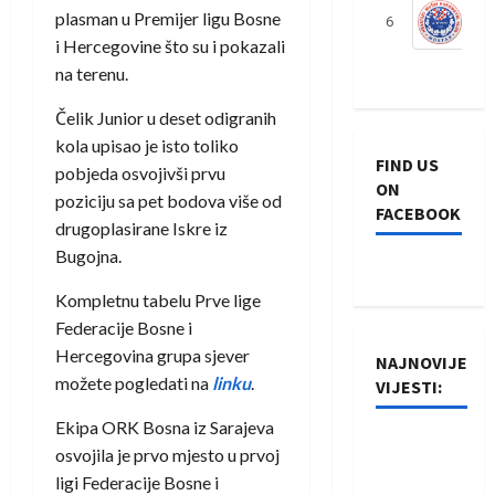
plasman u Premijer ligu Bosne
6
S
i Hercegovine što su i pokazali
na terenu.
Čelik Junior u deset odigranih
kola upisao je isto toliko
FIND US
pobjeda osvojivši prvu
ON
poziciju sa pet bodova više od
FACEBOOK
drugoplasirane Iskre iz
Bugojna.
Kompletnu tabelu Prve lige
Federacije Bosne i
Hercegovina grupa sjever
NAJNOVIJE
možete pogledati na
linku
.
VIJESTI:
Ekipa ORK Bosna iz Sarajeva
Rukometaši
osvojila je prvo mjesto u prvoj
Izviđača
ligi Federacije Bosne i