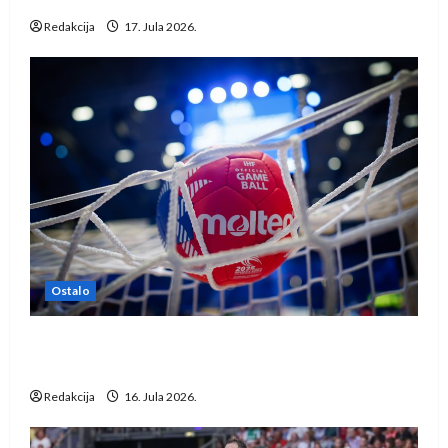
Redakcija
17. Jula 2026.
Ostalo
IHF ukinuo suspenziju: Rusija i Bjelorusija
vraćaju se u međunarodni rukomet
Redakcija
16. Jula 2026.