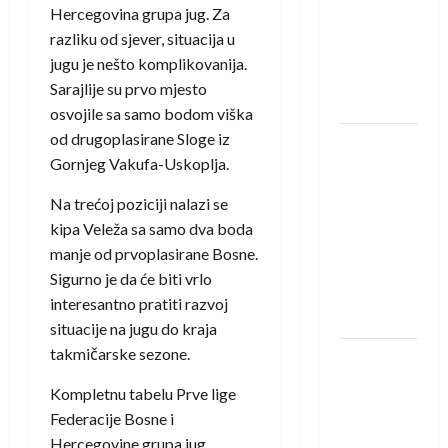
saznali
Hercegovina grupa jug. Za
protivnike
razliku od sjever, situacija u
u grupi
jugu je nešto komplikovanija.
Evropske
Sarajlije su prvo mjesto
lige
osvojile sa samo bodom viška
od drugoplasirane Sloge iz
IHF ukinuo
Gornjeg Vakufa-Uskoplja.
suspenziju:
Rusija i
Na trećoj poziciji nalazi se
Bjelorusija
kipa Veleža sa samo dva boda
vraćaju se
manje od prvoplasirane Bosne.
u
Sigurno je da će biti vrlo
međunarodni
interesantno pratiti razvoj
rukomet
situacije na jugu do kraja
takmičarske sezone.
Kentin
Mahé
Kompletnu tabelu Prve lige
novo
Federacije Bosne i
pojačanje
Hercegovine grupa jug