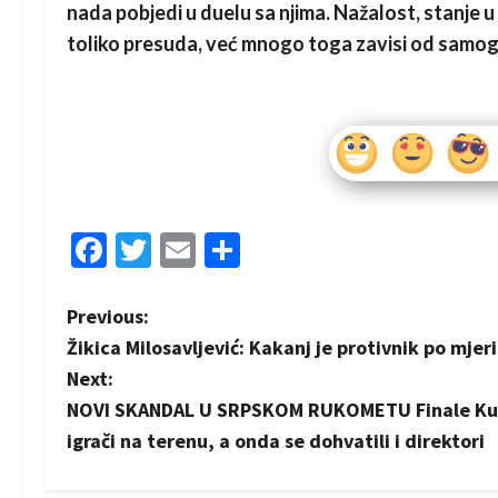
nada pobjedi u duelu sa njima. Nažalost, stanje u
toliko presuda, već mnogo toga zavisi od samog p
Facebook
Twitter
Email
Share
P
Previous:
Žikica Milosavljević: Kakanj je protivnik po mjeri
o
Next:
s
NOVI SKANDAL U SRPSKOM RUKOMETU Finale Kupa 
igrači na terenu, a onda se dohvatili i direktori
t