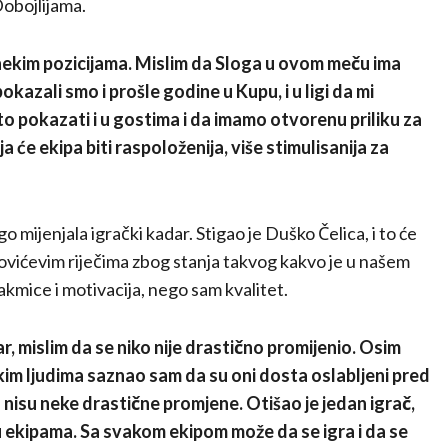
obojlijama.
na nekim pozicijama. Mislim da Sloga u ovom meču ima
okazali smo i prošle godine u Kupu, i u ligi da mi
o pokazati i u gostima i da imamo otvorenu priliku za
a će ekipa biti raspoloženija, više stimulisanija za
o mijenjala igrački kadar. Stigao je Duško Čelica, i to će
novićevim riječima zbog stanja takvog kakvo je u našem
kmice i motivacija, nego sam kvalitet.
ar, mislim da se niko nije drastično promijenio. Osim
ekim ljudima saznao sam da su oni dosta oslabljeni pred
 nisu neke drastične promjene. Otišao je jedan igrač,
 u ekipama. Sa svakom ekipom može da se igra i da se