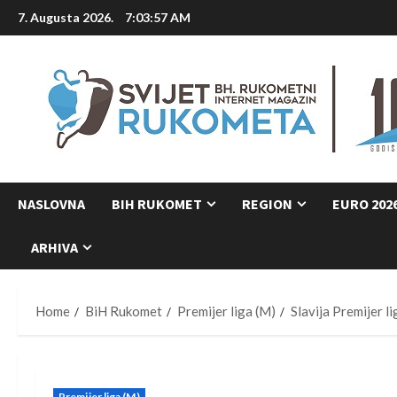
Skip
7. Augusta 2026.
7:03:57 AM
to
content
NASLOVNA
BIH RUKOMET
REGION
EURO 202
ARHIVA
Home
BiH Rukomet
Premijer liga (M)
Slavija Premijer l
Premijer liga (M)