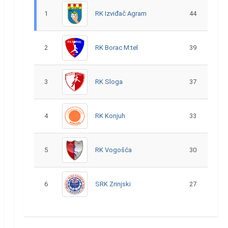
1
RK Izviđač Agram
44
2
RK Borac M:tel
39
3
RK Sloga
37
4
RK Konjuh
33
5
RK Vogošća
30
6
SRK Zrinjski
27