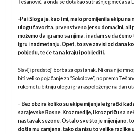
Tešanović, a onda se dotakao sutrašnjeg meča sa D
-Pa i Sloga je, kao i mi, malo promijenila ekipu 
ulogu favorita, prvenstveno jer su domaćini, ali p
možemo da igramo sa njima, i nadam se da ćemo t
igru i nadmetanju. Opet, to sve zavisi od dana koj
pobjedu, te će ta na kraju i pobijediti.
Slaviji predstoji borba za opstanak. Ni ona nije mnog
biti veliko pojačanje za ”Sokolove”, no prema Teša
rukometu bitniju ulogu igra raspoloženje na dan uta
– Bez obzira koliko su ekipe mijenjale igrački kad
sarajevske Bosne. Kroz medije, i kroz priču sa n
nastavak sezone. Ostalo sve što je mijenjano, to
došla mu zamjena, tako da nisu to velike razlike