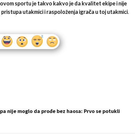
 ovom sportu je takvo kakvo je da kvalitet ekipe i nije
ristupa utakmici i raspoloženja igrača u toj utakmici
.
nije moglo da prođe bez haosa: Prvo se potukli