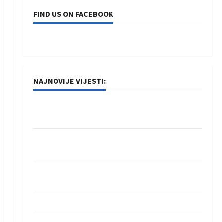
FIND US ON FACEBOOK
NAJNOVIJE VIJESTI:
Rukometaši Izviđača saznali protivnike u grupi
Evropske lige
IHF ukinuo suspenziju: Rusija i Bjelorusija
vraćaju se u međunarodni rukomet
Kentin Mahé novo pojačanje Rhein-Neckar
Löwena
Dragan Marković preuzeo tuniški Club Africain