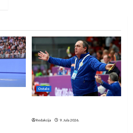
Ostalo
e Rhein-
Dragan Marković preuzeo tuniški
Club Africain
Redakcija
9. Jula 2026.