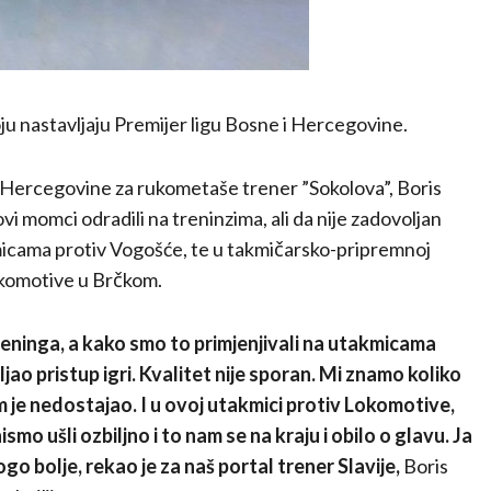
u nastavljaju Premijer ligu Bosne i Hercegovine.
i Hercegovine za rukometaše trener ”Sokolova”, Boris
ovi momci odradili na treninzima, ali da nije zadovoljan
micama protiv Vogošće, te u takmičarsko-pripremnoj
okomotive u Brčkom.
eninga, a kako smo to primjenjivali na utakmicama
ao pristup igri. Kvalitet nije sporan. Mi znamo koliko
am je nedostajao. I u ovoj utakmici protiv Lokomotive,
mo ušli ozbiljno i to nam se na kraju i obilo o glavu. Ja
go bolje, rekao je za naš portal trener Slavije,
Boris