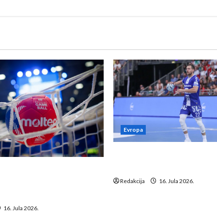
Evropa
Kentin Mahé novo pojačanj
Neckar Löwena
suspenziju: Rusija i
a vraćaju se u međunarodni
Redakcija
16. Jula 2026.
16. Jula 2026.