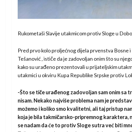
Rukometaši Slavije utakmicom protiv Sloge u Doboj
Pred prvo kolo proljećnog dijela prvenstva Bosne 
Tešanović , ističe da je zadovoljan onim što su njeg
kako su urađeno prezentovali u prijateljskim utak
utakmici u okviru Kupa Republike Srpske protiv L
-Što se tiče urađenog zadovoljan sam onim sa tr
nisam. Nekako najviše problema nam je predstavlj
možemo i koliko smo kvalitetni, ali taj pristup n
koja je bila takmičarsko-pripremnog karaktera, nis
se nadam da će to protiv Sloge sutra već biti mno