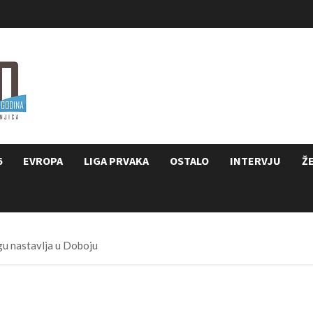
6
EVROPA
LIGA PRVAKA
OSTALO
INTERVJU
Ž
igu nastavlja u Doboju