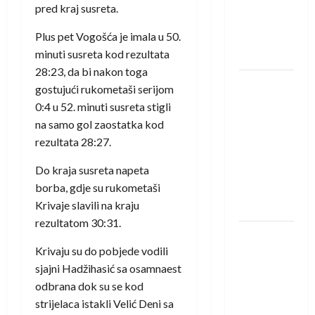
protivnike
pred kraj susreta.
u grupi
Plus pet Vogošća je imala u 50.
Evropske
minuti susreta kod rezultata
lige
28:23, da bi nakon toga
IHF ukinuo
gostujući rukometaši serijom
suspenziju:
0:4 u 52. minuti susreta stigli
Rusija i
na samo gol zaostatka kod
Bjelorusija
rezultata 28:27.
vraćaju se
Do kraja susreta napeta
u
borba, gdje su rukometaši
međunarodni
Krivaje slavili na kraju
rukomet
rezultatom 30:31.
Kentin
Krivaju su do pobjede vodili
Mahé
sjajni Hadžihasić sa osamnaest
novo
odbrana dok su se kod
pojačanje
strijelaca istakli Velić Deni sa
Rhein-