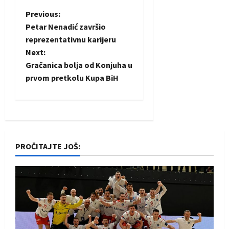
P
Previous:
Petar Nenadić završio
o
reprezentativnu karijeru
Next:
s
Gračanica bolja od Konjuha u
t
prvom pretkolu Kupa BiH
n
a
v
PROČITAJTE JOŠ:
i
g
a