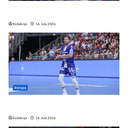
IHF ukinuo suspenziju: Rusija i Bjelorusija
vraćaju se u međunarodni rukomet
Redakcija
16. Jula 2026.
Evropa
Kentin Mahé novo pojačanje Rhein-Neckar
Löwena
Redakcija
16. Jula 2026.