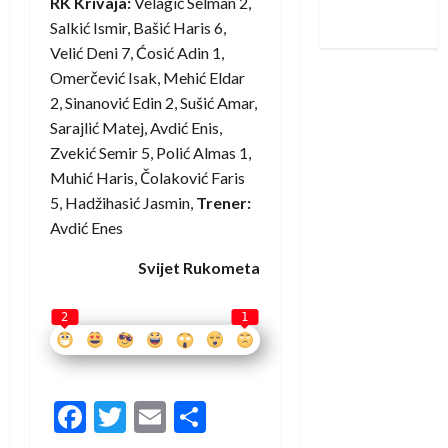
RK Krivaja:
Velagić Selman 2,
iskoraku
Salkić Ismir, Bašić Haris 6,
Velić Deni 7, Ćosić Adin 1,
Omerčević Isak, Mehić Eldar
2, Sinanović Edin 2, Sušić Amar,
Sarajlić Matej, Avdić Enis,
Zvekić Semir 5, Polić Almas 1,
Muhić Haris, Čolaković Faris
5, Hadžihasić Jasmin,
Trener:
Avdić Enes
Svijet Rukometa
2
1
Facebook
Twitter
Email
Share