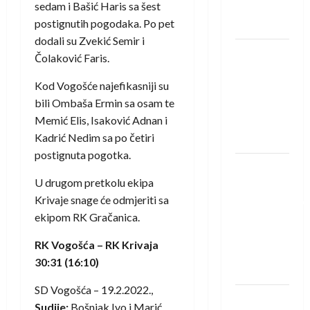
sedam i Bašić Haris sa šest
Neckar
postignutih pogodaka. Po pet
Löwena
dodali su Zvekić Semir i
Dragan
Čolaković Faris.
Marković
Kod Vogošće najefikasniji su
preuzeo
bili Ombaša Ermin sa osam te
tuniški
Memić Elis, Isaković Adnan i
Club
Kadrić Nedim sa po četiri
Africain
postignuta pogotka.
Pobjeda
U drugom pretkolu ekipa
omladinske
Krivaje snage će odmjeriti sa
reprezentacije
ekipom RK Gračanica.
BiH na
otvaranju
RK Vogošća – RK Krivaja
Evropskog
30:31 (16:10)
prvenstva
SD Vogošća – 19.2.2022.,
Amar Herić
Sudije:
Bošnjak Ivo i Marić