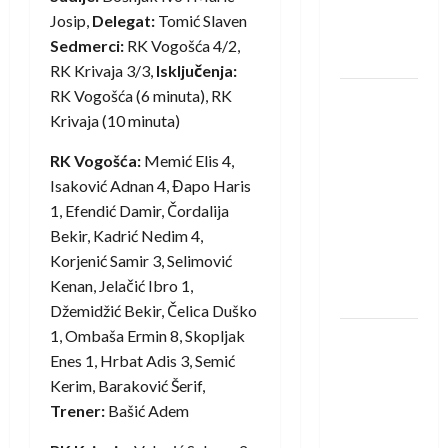
novi je
Josip,
Delegat:
Tomić Slaven
rukometaš
Sedmerci:
RK Vogošća 4/2,
Krivaje
RK Krivaja 3/3,
Isključenja:
RK Vogošća (6 minuta), RK
RK Izviđač
Krivaja (10 minuta)
Agram
izborio
RK Vogošća:
Memić Elis 4,
nastup u
Isaković Adnan 4, Đapo Haris
EHF
1, Efendić Damir, Čordalija
European
Bekir, Kadrić Nedim 4,
League za
Korjenić Samir 3, Selimović
sezonu
Kenan, Jelačić Ibro 1,
2026./2027.
Džemidžić Bekir, Čelica Duško
1, Ombaša Ermin 8, Skopljak
Horvat
Enes 1, Hrbat Adis 3, Semić
trener
Kerim, Baraković Šerif,
obnovljenog
Trener:
Bašić Adem
Zagreba:
Nadam se