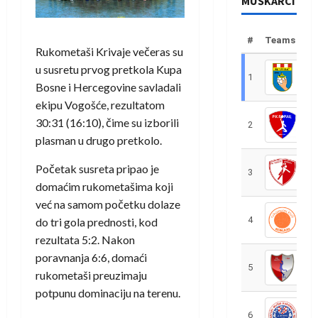
MUŠKARCI
#
Teams
Rukometaši Krivaje večeras su
u susretu prvog pretkola Kupa
1
R
Bosne i Hercegovine savladali
ekipu Vogošće, rezultatom
30:31 (16:10), čime su izborili
2
R
plasman u drugo pretkolo.
Početak susreta pripao je
3
R
domaćim rukometašima koji
već na samom početku dolaze
4
R
do tri gola prednosti, kod
rezultata 5:2. Nakon
poravnanja 6:6, domaći
5
R
rukometaši preuzimaju
potpunu dominaciju na terenu.
6
S