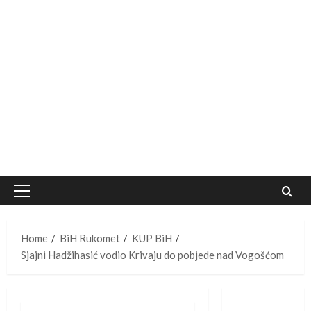
Primary
Menu
Home
BiH Rukomet
KUP BiH
Sjajni Hadžihasić vodio Krivaju do pobjede nad Vogošćom