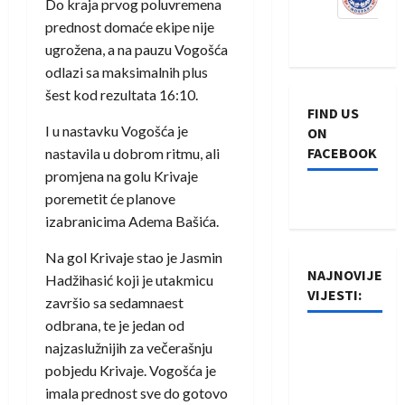
Do kraja prvog poluvremena
prednost domaće ekipe nije
ugrožena, a na pauzu Vogošća
odlazi sa maksimalnih plus
šest kod rezultata 16:10.
FIND US
I u nastavku Vogošća je
ON
FACEBOOK
nastavila u dobrom ritmu, ali
promjena na golu Krivaje
poremetit će planove
izabranicima Adema Bašića.
Na gol Krivaje stao je Jasmin
NAJNOVIJE
Hadžihasić koji je utakmicu
VIJESTI:
završio sa sedamnaest
odbrana, te je jedan od
Rukometaši
najzaslužnijih za večerašnju
Izviđača
pobjedu Krivaje. Vogošća je
saznali
imala prednost sve do gotovo