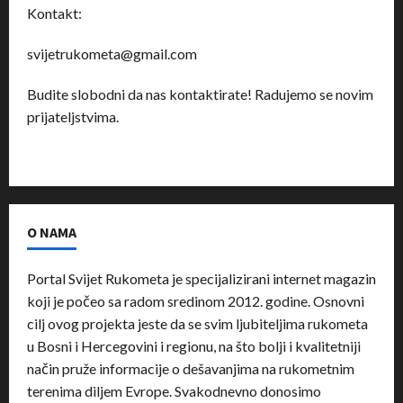
Kontakt:
svijetrukometa@gmail.com
Budite slobodni da nas kontaktirate! Radujemo se novim
prijateljstvima.
O NAMA
Portal Svijet Rukometa je specijalizirani internet magazin
koji je počeo sa radom sredinom 2012. godine. Osnovni
cilj ovog projekta jeste da se svim ljubiteljima rukometa
u Bosni i Hercegovini i regionu, na što bolji i kvalitetniji
način pruže informacije o dešavanjima na rukometnim
terenima diljem Evrope. Svakodnevno donosimo