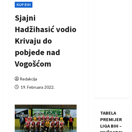
KUP BiH
Sjajni
Hadžihasić vodio
Krivaju do
pobjede nad
Vogošćom
Redakcija
19. Februara 2022.
TABELA
PREMIJER
LIGA BIH –