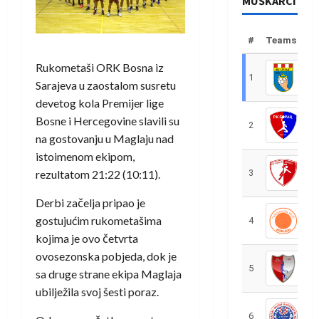
MUŠKARCI
#
Teams
Rukometaši ORK Bosna iz
1
R
Sarajeva u zaostalom susretu
devetog kola Premijer lige
Bosne i Hercegovine slavili su
2
R
na gostovanju u Maglaju nad
istoimenom ekipom,
rezultatom 21:22 (10:11).
3
R
Derbi začelja pripao je
gostujućim rukometašima
4
R
kojima je ovo četvrta
ovosezonska pobjeda, dok je
5
R
sa druge strane ekipa Maglaja
ubilježila svoj šesti poraz.
6
S