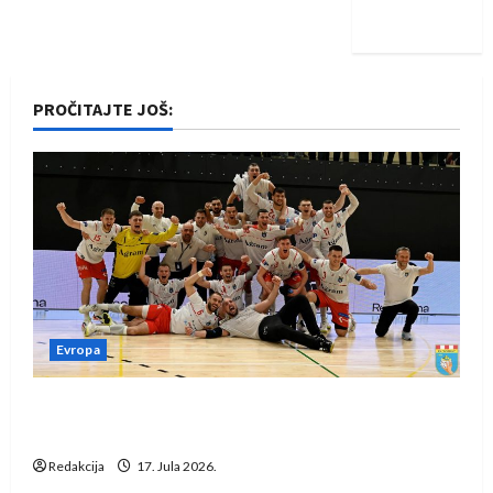
iskoraku
PROČITAJTE JOŠ:
Evropa
Rukometaši Izviđača saznali protivnike u grupi
Evropske lige
Redakcija
17. Jula 2026.