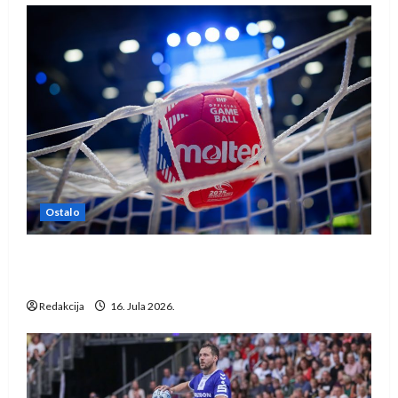
Ostalo
IHF ukinuo suspenziju: Rusija i Bjelorusija
vraćaju se u međunarodni rukomet
Redakcija
16. Jula 2026.