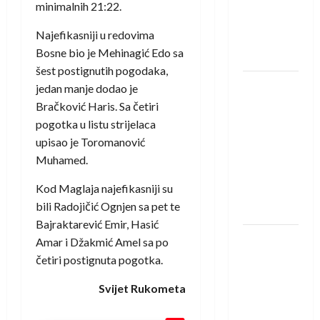
protivnike
minimalnih 21:22.
u grupi
Najefikasniji u redovima
Evropske
Bosne bio je Mehinagić Edo sa
lige
šest postignutih pogodaka,
IHF ukinuo
jedan manje dodao je
suspenziju:
Bračković Haris. Sa četiri
Rusija i
pogotka u listu strijelaca
Bjelorusija
upisao je Toromanović
vraćaju se
Muhamed.
u
Kod Maglaja najefikasniji su
međunarodni
bili Radojičić Ognjen sa pet te
rukomet
Bajraktarević Emir, Hasić
Kentin
Amar i Džakmić Amel sa po
Mahé
četiri postignuta pogotka.
novo
Svijet Rukometa
pojačanje
Rhein-