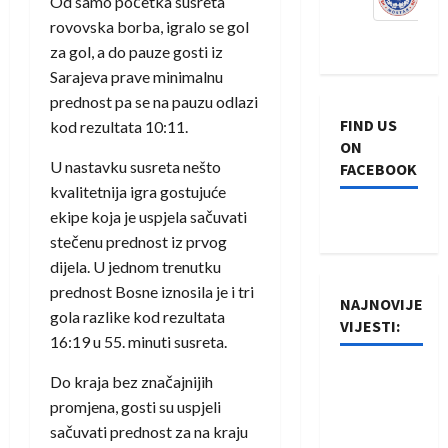
Od samo početka susreta
rovovska borba, igralo se gol
za gol, a do pauze gosti iz
Sarajeva prave minimalnu
prednost pa se na pauzu odlazi
FIND US
kod rezultata 10:11.
ON
U nastavku susreta nešto
FACEBOOK
kvalitetnija igra gostujuće
ekipe koja je uspjela sačuvati
stečenu prednost iz prvog
dijela. U jednom trenutku
prednost Bosne iznosila je i tri
NAJNOVIJE
gola razlike kod rezultata
VIJESTI:
16:19 u 55. minuti susreta.
Rukometaši
Do kraja bez značajnijih
Izviđača
promjena, gosti su uspjeli
saznali
sačuvati prednost za na kraju