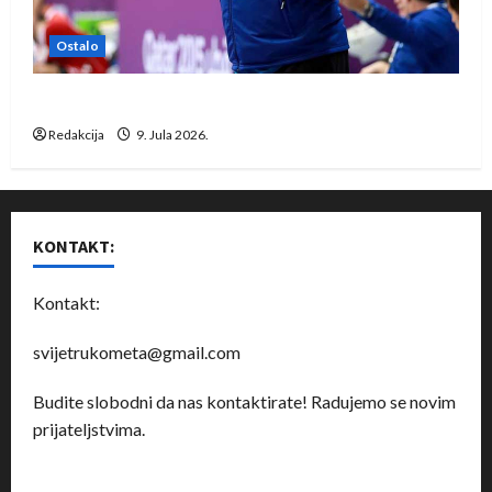
Ostalo
Dragan Marković preuzeo tuniški Club Africain
Redakcija
9. Jula 2026.
KONTAKT:
Kontakt:
svijetrukometa@gmail.com
Budite slobodni da nas kontaktirate! Radujemo se novim
prijateljstvima.