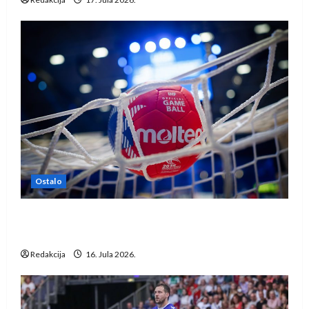
Ostalo
IHF ukinuo suspenziju: Rusija i Bjelorusija
vraćaju se u međunarodni rukomet
Redakcija
16. Jula 2026.