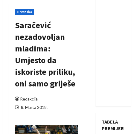
Hrvatska
Saračević
nezadovoljan
mladima:
Umjesto da
iskoriste priliku,
oni samo griješe
Redakcija
8. Marta 2018.
TABELA
PREMIJER