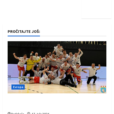
Nadam se
iskoraku
PROČITAJTE JOŠ:
Evropa
Rukometaši Izviđača saznali protivnike u grupi
Evropske lige
Redakcija
17. Jula 2026.