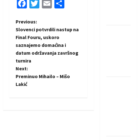
Facebook
Twitter
Email
Share
Rhein-
Neckar
Löwena
P
Previous:
Slovenci potvrdili nastup na
Dragan
o
Final Fouru, uskoro
Marković
saznajemo domaćina i
preuzeo
s
datum održavanja završnog
tuniški
t
turnira
Club
Next:
Africain
n
Preminuo Mihailo – Mišo
Pobjeda
Lakić
a
omladinske
reprezentacije
v
BiH na
i
otvaranju
Evropskog
g
prvenstva