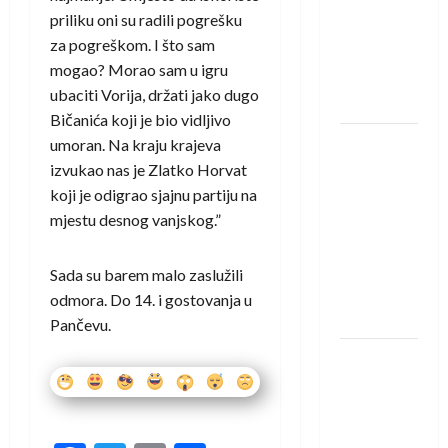
saznali
priliku oni su radili pogrešku
protivnike
za pogreškom. I što sam
u grupi
mogao? Morao sam u igru
Evropske
ubaciti Vorija, držati jako dugo
lige
Bičanića koji je bio vidljivo
IHF ukinuo
umoran. Na kraju krajeva
suspenziju:
izvukao nas je Zlatko Horvat
Rusija i
koji je odigrao sjajnu partiju na
Bjelorusija
mjestu desnog vanjskog.”
vraćaju se
u
Sada su barem malo zaslužili
međunarodni
odmora. Do 14. i gostovanja u
rukomet
Pančevu.
Kentin
Mahé
novo
pojačanje