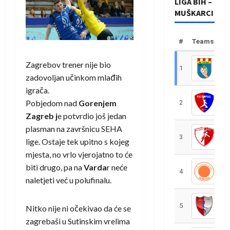
LIGA BIH –
MUŠKARCI
#
Teams
Zagrebov trener nije bio
1
R
zadovoljan učinkom mlađih
igrača.
Pobjedom nad
Gorenjem
2
R
Zagreb j
e potvrdio još jedan
plasman na završnicu SEHA
3
R
lige. Ostaje tek upitno s kojeg
mjesta, no vrlo vjerojatno to će
biti drugo, pa na
Varda
r neće
4
R
naletjeti već u polufinalu.
5
R
Nitko nije ni očekivao da će se
zagrebaši u Sutinskim vrelima