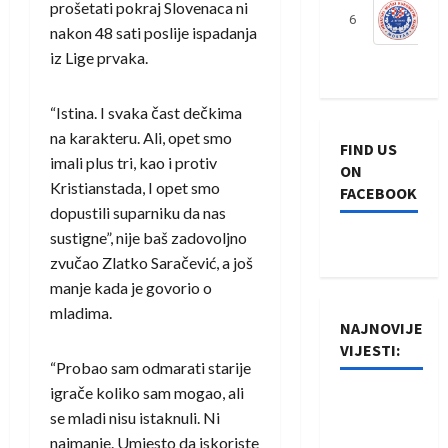
prošetati pokraj Slovenaca ni
6
S
nakon 48 sati poslije ispadanja
iz Lige prvaka.
“Istina. I svaka čast dečkima
na karakteru. Ali, opet smo
FIND US
imali plus tri, kao i protiv
ON
Kristianstada, I opet smo
FACEBOOK
dopustili suparniku da nas
sustigne”, nije baš zadovoljno
zvučao Zlatko Saračević, a još
manje kada je govorio o
mladima.
NAJNOVIJE
VIJESTI:
“Probao sam odmarati starije
igrače koliko sam mogao, ali
Rukometaši
se mladi nisu istaknuli. Ni
Izviđača
najmanje. Umjesto da iskoriste