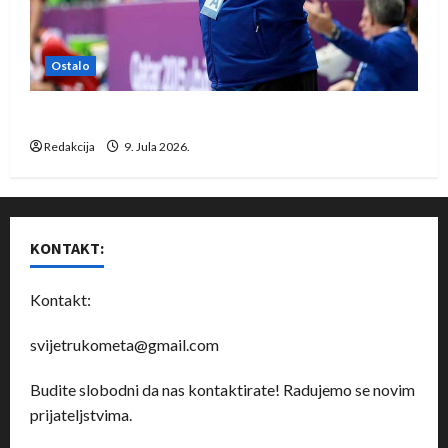
Ostalo
Dragan Marković preuzeo tuniški Club Africain
Redakcija
9. Jula 2026.
KONTAKT:
Kontakt:
svijetrukometa@gmail.com
Budite slobodni da nas kontaktirate! Radujemo se novim
prijateljstvima.