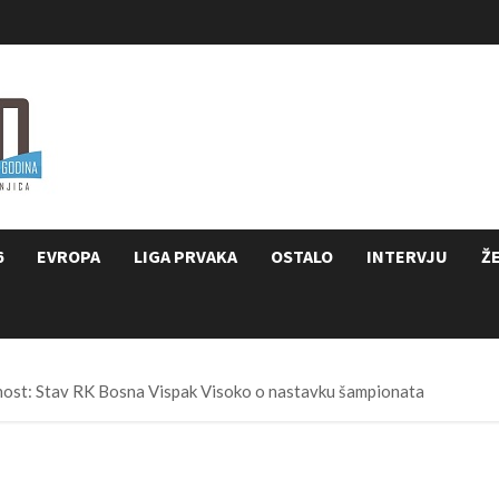
6
EVROPA
LIGA PRVAKA
OSTALO
INTERVJU
Ž
nost: Stav RK Bosna Vispak Visoko o nastavku šampionata