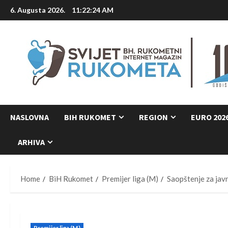
Skip
6. Augusta 2026.
11:22:25 AM
to
content
NASLOVNA
BIH RUKOMET
REGION
EURO 202
ARHIVA
Home
BiH Rukomet
Premijer liga (M)
Saopštenje za jav
Premijer liga (M)