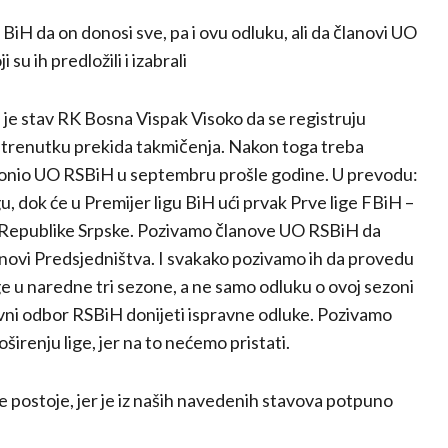
 da on donosi sve, pa i ovu odluku, ali da članovi UO
su ih predložili i izabrali
a je stav RK Bosna Vispak Visoko da se registruju
u trenutku prekida takmičenja. Nakon toga treba
 donio UO RSBiH u septembru prošle godine. U prevodu:
u, dok će u Premijer ligu BiH ući prvak Prve lige FBiH –
ige Republike Srpske. Pozivamo članove UO RSBiH da
članovi Predsjedništva. I svakako pozivamo ih da provedu
ige u naredne tri sezone, a ne samo odluku o ovoj sezoni
avni odbor RSBiH donijeti ispravne odluke. Pozivamo
irenju lige, jer na to nećemo pristati.
 postoje, jer je iz naših navedenih stavova potpuno