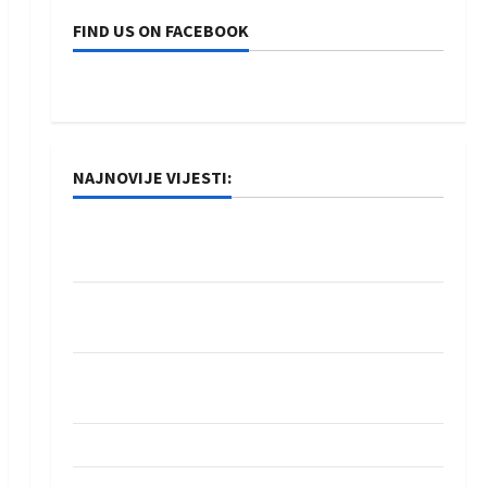
FIND US ON FACEBOOK
NAJNOVIJE VIJESTI:
Rukometaši Izviđača saznali protivnike u grupi
Evropske lige
IHF ukinuo suspenziju: Rusija i Bjelorusija
vraćaju se u međunarodni rukomet
Kentin Mahé novo pojačanje Rhein-Neckar
Löwena
Dragan Marković preuzeo tuniški Club Africain