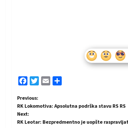
Facebook
Twitter
Email
Share
P
Previous:
RK Lokomotiva: Apsolutna podrška stavu RS RS
o
Next:
s
RK Leotar: Bezpredmentno je uopšte raspravljati