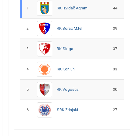
1
RK Izviđač Agram
44
2
RK Borac M:tel
39
3
RK Sloga
37
4
RK Konjuh
33
5
RK Vogošća
30
6
SRK Zrinjski
27