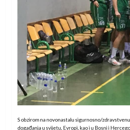
S obzirom na novonastalu sigurnosno/zdravstvenu sit
događanja u svijetu, Evropi, kao i u Bosni i Herceg