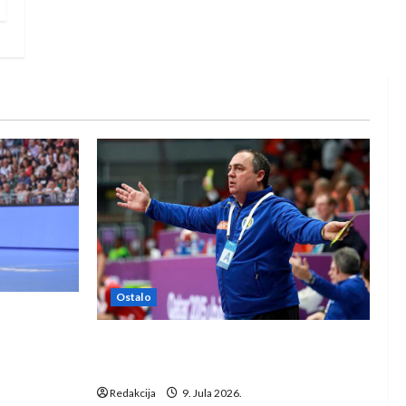
Ostalo
e Rhein-
Dragan Marković preuzeo tuniški
Club Africain
Redakcija
9. Jula 2026.