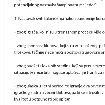
potencijalnog nastavka šampionata je sljedeći:
1. Nastavak svih takmičenja nakon pandemije kor
– zbog igrača, koji nisu u trenažnom procecu više 
– zbog sponzora klubova, koji su u vrlo složenoj, pa i
troškove, tačnije neće moći ispoštovati ugovore 
– zbog budžeta lokalnih sredina, koji su preusmjeren
situaciji, te neće biti moguće uplaćivanje tranši za
– zbog ulaska u ljetni period, te igranje dva prvens
igračkog kadra u većini klubova, pa bi se istrošili svi
kvalitet u potpunosti bio upitan.