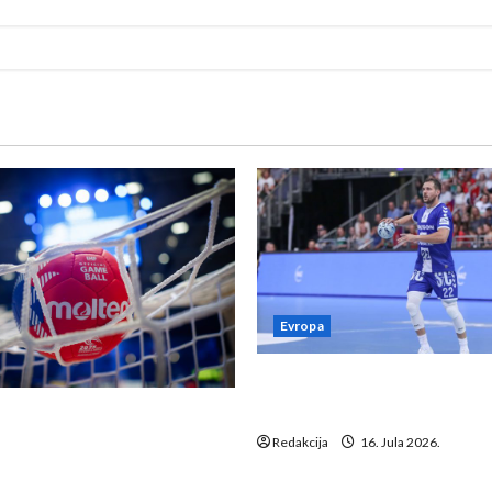
Evropa
Kentin Mahé novo pojačanj
Neckar Löwena
suspenziju: Rusija i
a vraćaju se u međunarodni
Redakcija
16. Jula 2026.