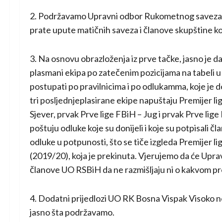
2. Podržavamo Upravni odbor Rukometnog saveza BiH
prate upute matičnih saveza i članove skupštine koji 
3. Na osnovu obrazloženja iz prve tačke, jasno je d
plasmani ekipa po zatečenim pozicijama na tabeli 
postupati po pravilnicima i po odlukamma, koje je
tri posljednjeplasirane ekipe napuštaju Premijer lig
Sjever, prvak Prve lige FBiH – Jug i prvak Prve l
poštuju odluke koje su donijeli i koje su potpisali 
odluke u potpunosti, što se tiče izgleda Premijer l
(2019/20), koja je prekinuta. Vjerujemo da će Upr
članove UO RSBiH da ne razmišljaju ni o kakvom proš
4. Dodatni prijedlozi UO RK Bosna Vispak Visoko ne
jasno šta podržavamo.