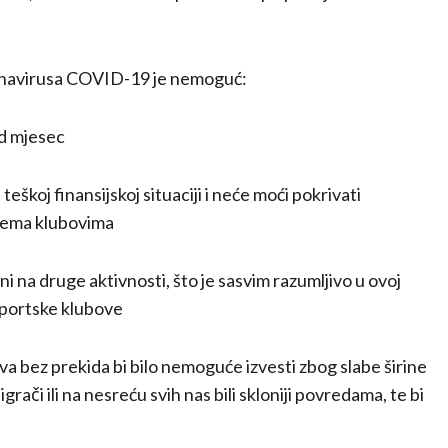
onavirusa COVID-19 je nemoguć:
od mjesec
 teškoj finansijskoj situaciji i neće moći pokrivati
prema klubovima
i na druge aktivnosti, što je sasvim razumljivo u ovoj
 sportske klubove
tva bez prekida bi bilo nemoguće izvesti zbog slabe širine
 igrači ili na nesreću svih nas bili skloniji povredama, te bi