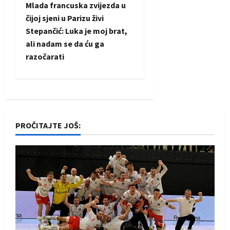
s
Mlada francuska zvijezda u
t
čijoj sjeni u Parizu živi
Stepančić: Luka je moj brat,
n
ali nadam se da ću ga
razočarati
a
v
i
PROČITAJTE JOŠ:
g
a
t
i
o