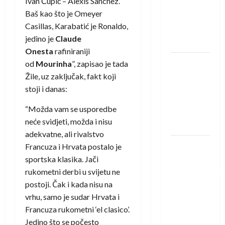
Ivan Ćupić – Alexis Sanchez.
pojačanje
Baš kao što je Omeyer
Rhein-
Casillas, Karabatić je Ronaldo,
Neckar
jedino je
Claude
Löwena
Onesta
rafiniraniji
Dragan
od
Mourinha
”, zapisao je tada
Marković
Žile, uz zaključak, fakt koji
preuzeo
stoji i danas:
tuniški
“Možda vam se usporedbe
Club
neće svidjeti, možda i nisu
Africain
adekvatne, ali rivalstvo
Pobjeda
Francuza i Hrvata postalo je
omladinske
sportska klasika. Jači
reprezentacije
rukometni derbi u svijetu ne
BiH na
postoji. Čak i kada nisu na
otvaranju
vrhu, samo je sudar Hrvata i
Evropskog
Francuza rukometni ‘el clasico’.
prvenstva
Jedino što se počesto