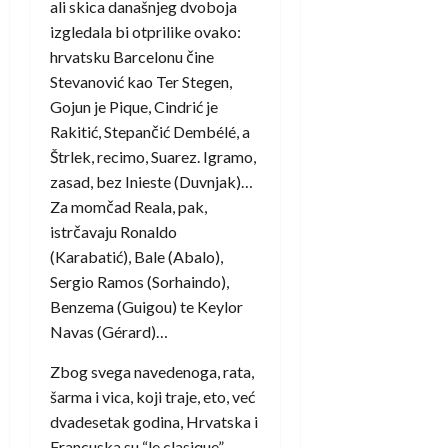
ali skica današnjeg dvoboja
izgledala bi otprilike ovako:
hrvatsku Barcelonu čine
Stevanović kao Ter Stegen,
Gojun je Pique, Cindrić je
Rakitić, Stepančić Dembélé, a
Štrlek, recimo, Suarez. Igramo,
zasad, bez Inieste (Duvnjak)…
Za momčad Reala, pak,
istrčavaju Ronaldo
(Karabatić), Bale (Abalo),
Sergio Ramos (Sorhaindo),
Benzema (Guigou) te Keylor
Navas (Gérard)…
Zbog svega navedenoga, rata,
šarma i vica, koji traje, eto, već
dvadesetak godina, Hrvatska i
Francuska su “le clasique”.