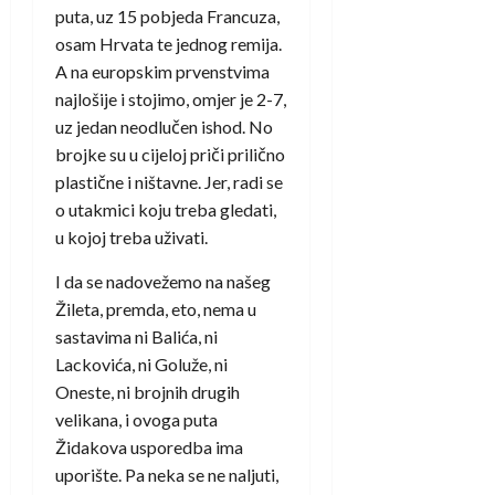
puta, uz 15 pobjeda Francuza,
osam Hrvata te jednog remija.
A na europskim prvenstvima
najlošije i stojimo, omjer je 2-7,
uz jedan neodlučen ishod. No
brojke su u cijeloj priči prilično
plastične i ništavne. Jer, radi se
o utakmici koju treba gledati,
u kojoj treba uživati.
I da se nadovežemo na našeg
Žileta, premda, eto, nema u
sastavima ni Balića, ni
Lackovića, ni Goluže, ni
Oneste, ni brojnih drugih
velikana, i ovoga puta
Židakova usporedba ima
uporište. Pa neka se ne naljuti,