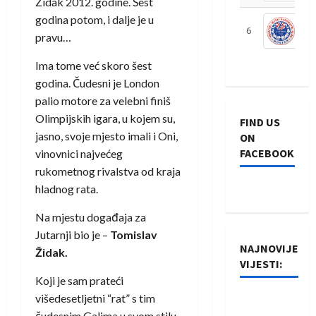
Židak 2012. godine. Šest
godina potom, i dalje je u
6
S
pravu…
Ima tome već skoro šest
godina. Čudesni je London
palio motore za velebni finiš
Olimpijskih igara, u kojem su,
FIND US
jasno, svoje mjesto imali i Oni,
ON
FACEBOOK
vinovnici najvećeg
rukometnog rivalstva od kraja
hladnog rata.
Na mjestu događaja za
Jutarnji bio je –
Tomislav
NAJNOVIJE
Židak.
VIJESTI:
Koji je sam prateći
višedesetljetni “rat” s tim
Rukometaši
čudesnim Galima u svom stilu,