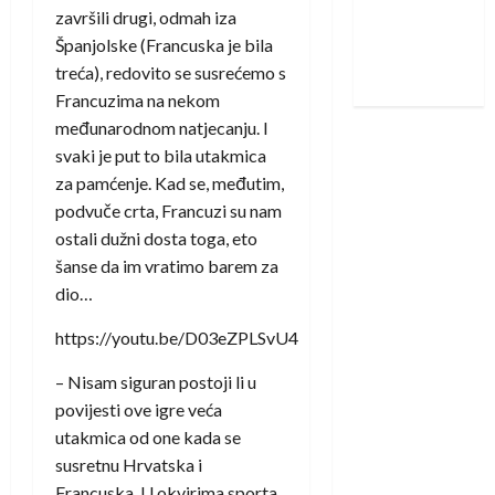
Zagreba:
završili drugi, odmah iza
Nadam se
Španjolske (Francuska je bila
iskoraku
treća), redovito se susrećemo s
Francuzima na nekom
međunarodnom natjecanju. I
svaki je put to bila utakmica
za pamćenje. Kad se, međutim,
podvuče crta, Francuzi su nam
ostali dužni dosta toga, eto
šanse da im vratimo barem za
dio…
https://youtu.be/D03eZPLSvU4
– Nisam siguran postoji li u
povijesti ove igre veća
utakmica od one kada se
susretnu Hrvatska i
Francuska. U okvirima sporta,