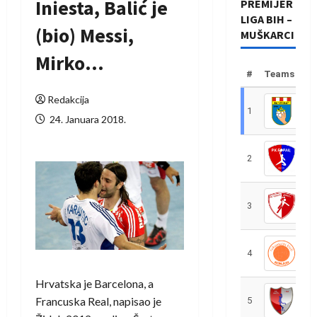
Iniesta, Balić je
PREMIJER
LIGA BIH –
(bio) Messi,
MUŠKARCI
Mirko…
#
Teams
Redakcija
1
R
24. Januara 2018.
2
R
3
R
4
R
Hrvatska je Barcelona, a
Francuska Real, napisao je
5
R