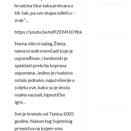
hrvatska tika-taka pretvara u
Amar Herić
tik-tak, pa sve skupa odleti u –
novi je
zrak”…
rukometaš
Krivaje
https://youtu.be/ndPZEMHD9bk
RK Izviđač
Nema više ni našeg Žileta,
Agram
nema ni onih momčadi koje je
izborio
uspoređivao, i londonski je
nastup u
spektakl prekrila koprena
EHF
uspomena. Jedino je rivalstvo
European
ostalo jednako, najuzvišenije u
League za
svijetu ove, kako su je dosta
sezonu
realno nazvali, hipnotičke
2026./2027.
igre…
Horvat
Sve je krenulo od Tunisa 2005.
trener
godine. Nakon tog Svjetskog
obnovljenog
prvenstva na kojem smo