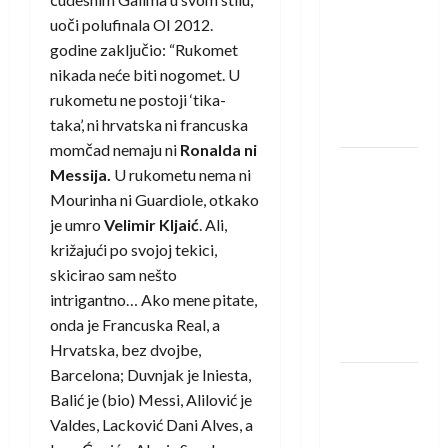
Izviđača
uoči polufinala OI 2012.
saznali
godine zaključio: “Rukomet
protivnike
nikada neće biti nogomet. U
u grupi
rukometu ne postoji ‘tika-
Evropske
taka’, ni hrvatska ni francuska
lige
momčad nemaju ni
Ronalda ni
IHF ukinuo
Messija.
U rukometu nema ni
suspenziju:
Mourinha ni Guardiole, otkako
Rusija i
je umro
Velimir Kljaić
. Ali,
Bjelorusija
križajući po svojoj tekici,
vraćaju se
skicirao sam nešto
u
intrigantno… Ako mene pitate,
međunarodni
onda je Francuska Real, a
rukomet
Hrvatska, bez dvojbe,
Barcelona; Duvnjak je Iniesta,
Kentin
Balić je (bio) Messi, Alilović je
Mahé
Valdes, Lacković Dani Alves, a
novo