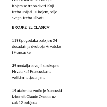
Kojem se treba diviti. Koji
treba upijati. I u kojem, prije
svega, treba uživati.
BROJKE ‘EL CLASICA’
1198
pogodaka palo je u 24
dosadašnja dvoboja Hrvatske
i Francuske
39
medalja osvojili su ukupno
Hrvatska i Francuska na
velikim natjecanjima
19
utakmica vodio je francuski
izbornik Claude Onesta, uz
čak 12 pobjeda