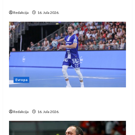
vraćaju se u međunarodni rukomet
Redakcija
16. Jula 2026.
Evropa
Kentin Mahé novo pojačanje Rhein-Neckar
Löwena
Redakcija
16. Jula 2026.