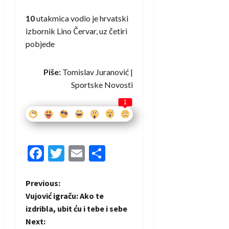
10
utakmica vodio je hrvatski
izbornik Lino Červar, uz četiri
pobjede
Piše:
Tomislav Juranović |
Sportske Novosti
1
Facebook
Twitter
Email
Share
P
Previous:
Vujović igraču: Ako te
o
izdribla, ubit ću i tebe i sebe
Next: