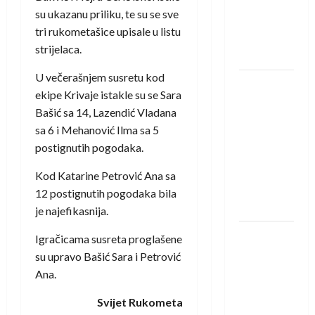
protivnike
su ukazanu priliku, te su se sve
u grupi
tri rukometašice upisale u listu
Evropske
strijelaca.
lige
U večerašnjem susretu kod
IHF ukinuo
ekipe Krivaje istakle su se Sara
suspenziju:
Bašić sa 14, Lazendić Vladana
Rusija i
sa 6 i Mehanović Ilma sa 5
Bjelorusija
postignutih pogodaka.
vraćaju se
u
Kod Katarine Petrović Ana sa
međunarodni
12 postignutih pogodaka bila
rukomet
je najefikasnija.
Kentin
Igračicama susreta proglašene
Mahé
su upravo Bašić Sara i Petrović
novo
Ana.
pojačanje
Svijet Rukometa
Rhein-