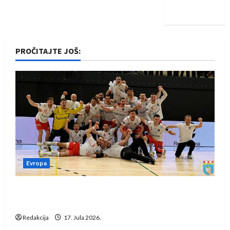
iskoraku
PROČITAJTE JOŠ:
Evropa
Rukometaši Izviđača saznali protivnike u grupi
Evropske lige
Redakcija
17. Jula 2026.