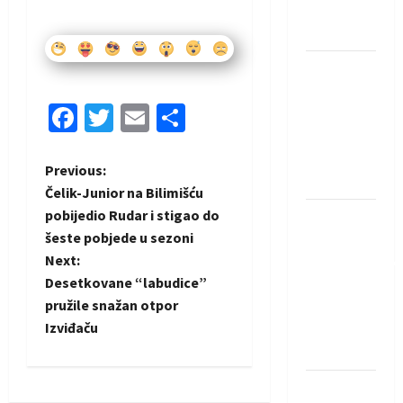
Neckar
Löwena
Dragan
Marković
Facebook
Twitter
Email
Share
preuzeo
tuniški
Club
P
Previous:
Africain
Čelik-Junior na Bilimišću
o
pobijedio Rudar i stigao do
Pobjeda
šeste pobjede u sezoni
omladinske
s
Next:
reprezentacije
t
Desetkovane “labudice”
BiH na
pružile snažan otpor
otvaranju
n
Izviđaču
Evropskog
prvenstva
a
Amar Herić