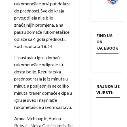
rukometašice prvi put dolaze
do prednosti. Sve do kraja
prvog dijela nije bilo
značajnijih promjena, a na
pauzu domaće rukometašice
FIND US
odlaze sa 4 gola prednosti,
ON
kod rezultata 18:14.
FACEBOOK
U nastavku igre, domaće
rukometašice odigrale su
dosta bolje. Rezultatska
prednost rasla je iz minuta u
minut, a posljednjih nekoliko
NAJNOVIJE
VIJESTI:
minuta, trener domaće ekipe u
igru je uveo i najmlađe
Rukometaši
rukometašice u svom sastavu.
Izviđača
Amna Mehinagić, Amina
saznali
Bukvić i Nejra Cerić iskoristile