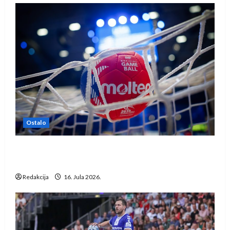
Ostalo
IHF ukinuo suspenziju: Rusija i Bjelorusija
vraćaju se u međunarodni rukomet
Redakcija
16. Jula 2026.