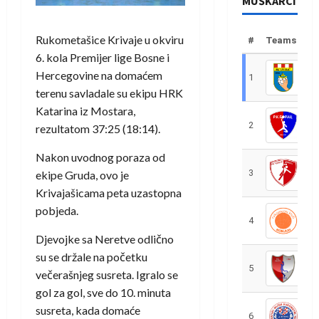
MUŠKARCI
Rukometašice Krivaje u okviru
#
Teams
6. kola Premijer lige Bosne i
Hercegovine na domaćem
1
R
terenu savladale su ekipu HRK
Katarina iz Mostara,
2
R
rezultatom 37:25 (18:14).
Nakon uvodnog poraza od
3
R
ekipe Gruda, ovo je
Krivajašicama peta uzastopna
pobjeda.
4
R
Djevojke sa Neretve odlično
su se držale na početku
5
R
večerašnjeg susreta. Igralo se
gol za gol, sve do 10. minuta
susreta, kada domaće
6
S