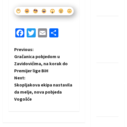
Neckar
Löwena
Dragan
Marković
Facebook
Twitter
Email
Share
preuzeo
tuniški
P
Previous:
Club
Gračanica pobjedom u
Africain
o
Zavidovićima, na korak do
Pobjeda
Premijer lige BiH
s
omladinske
Next:
reprezentacije
t
Skopljakova ekipa nastavila
BiH na
da melje, nova pobjeda
n
otvaranju
Vogošće
Evropskog
a
prvenstva
v
Amar Herić