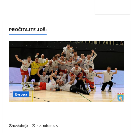
iskoraku
PROČITAJTE JOŠ:
Evropa
Rukometaši Izviđača saznali protivnike u grupi
Evropske lige
Redakcija
17. Jula 2026.