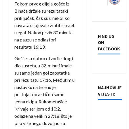
Tokom prvog dijela gošće iz
Bihaća držale su rezultatski
priključak, čak su u nekoliko
navrata uspjevale vratiti susret
u egal. Nakon prvih 30 minuta
FIND US
na pauzu se odlazi pri
ON
rezultatu 16:13.
FACEBOOK
Gošće su dobro otvorile drugi
dio susreta, u 32. minuti imale
su samo jedan gol zaostatka
pri rezultatu 17:16. Međutim u
nastavku na terenu je
NAJNOVIJE
VIJESTI:
postojala praktično samo
jedna ekipa. Rukometašice
Rukometaši
Krivaje serijom od 10:2,
Izviđača
odlaze na velikih 27:18, što je
saznali
bilo više nego dovoljno za