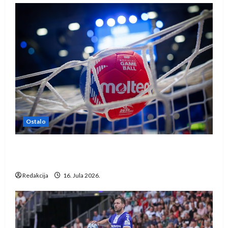
Ostalo
IHF ukinuo suspenziju: Rusija i Bjelorusija
vraćaju se u međunarodni rukomet
Redakcija
16. Jula 2026.