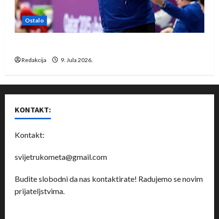
Ostalo
Dragan Marković preuzeo tuniški Club Africain
Redakcija
9. Jula 2026.
KONTAKT:
Kontakt:
svijetrukometa@gmail.com
Budite slobodni da nas kontaktirate! Radujemo se novim
prijateljstvima.