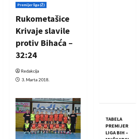
Premijer liga (Ž)
Rukometašice
Krivaje slavile
protiv Bihaća –
32:24
Redakcija
3. Marta 2018.
TABELA
PREMIJER
LIGA BIH –