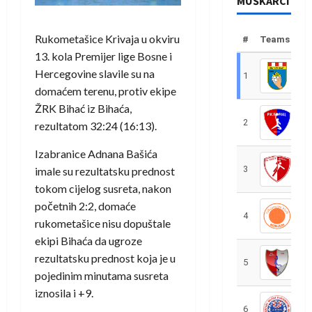
MUŠKARCI
Rukometašice Krivaja u okviru
#
Teams
13. kola Premijer lige Bosne i
Hercegovine slavile su na
1
R
domaćem terenu, protiv ekipe
ŽRK Bihać iz Bihaća,
2
R
rezultatom 32:24 (16:13).
Izabranice Adnana Bašića
3
R
imale su rezultatsku prednost
tokom cijelog susreta, nakon
početnih 2:2, domaće
4
R
rukometašice nisu dopuštale
ekipi Bihaća da ugroze
rezultatsku prednost koja je u
5
R
pojedinim minutama susreta
iznosila i +9.
6
S