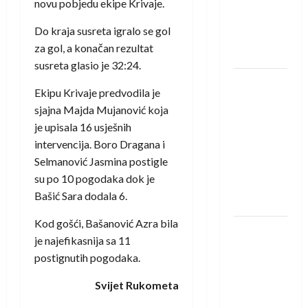
protivnike
novu pobjedu ekipe Krivaje.
u grupi
Do kraja susreta igralo se gol
Evropske
za gol, a konačan rezultat
lige
susreta glasio je 32:24.
IHF ukinuo
Ekipu Krivaje predvodila je
suspenziju:
sjajna Majda Mujanović koja
Rusija i
je upisala 16 usješnih
Bjelorusija
intervencija. Boro Dragana i
vraćaju se
Selmanović Jasmina postigle
u
su po 10 pogodaka dok je
međunarodni
Bašić Sara dodala 6.
rukomet
Kod gošći, Bašanović Azra bila
Kentin
je najefikasnija sa 11
Mahé
postignutih pogodaka.
novo
pojačanje
Svijet Rukometa
Rhein-