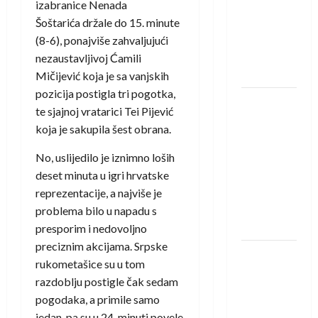
saznali
izabranice Nenada
protivnike
Šoštarića držale do 15. minute
u grupi
(8-6), ponajviše zahvaljujući
Evropske
nezaustavljivoj Ćamili
lige
Mičijević koja je sa vanjskih
pozicija postigla tri pogotka,
IHF ukinuo
te sjajnoj vratarici Tei Pijević
suspenziju:
koja je sakupila šest obrana.
Rusija i
Bjelorusija
No, uslijedilo je iznimno loših
vraćaju se
deset minuta u igri hrvatske
u
reprezentacije, a najviše je
međunarodni
problema bilo u napadu s
rukomet
presporim i nedovoljno
preciznim akcijama. Srpske
Kentin
rukometašice su u tom
Mahé
razdoblju postigle čak sedam
novo
pogodaka, a primile samo
pojačanje
jedan, pa su u 24. minuti povele