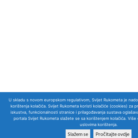
U skladu s novom europskom regulativom, Svijet Rukometa je nadogra
korištenja kolačića. Svijet Rukometa koristi kolačiće (cookies) za 
iskustva, funkcionalnosti stranice i prilagođavanja sustava oglaš
portala Svijet Rukometa slažete se sa korištenjem kolačića. Više 
uslovima korištenja.
Slažem se
Pročitajte ovdje