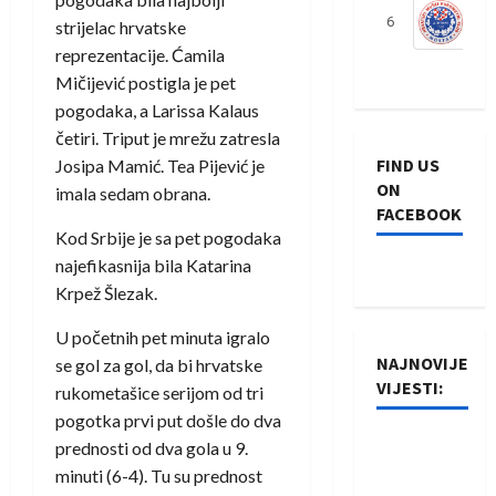
6
S
strijelac hrvatske
reprezentacije. Ćamila
Mičijević postigla je pet
pogodaka, a Larissa Kalaus
četiri. Triput je mrežu zatresla
FIND US
Josipa Mamić. Tea Pijević je
ON
imala sedam obrana.
FACEBOOK
Kod Srbije je sa pet pogodaka
najefikasnija bila Katarina
Krpež Šlezak.
U početnih pet minuta igralo
NAJNOVIJE
se gol za gol, da bi hrvatske
VIJESTI:
rukometašice serijom od tri
pogotka prvi put došle do dva
Rukometaši
prednosti od dva gola u 9.
Izviđača
minuti (6-4). Tu su prednost