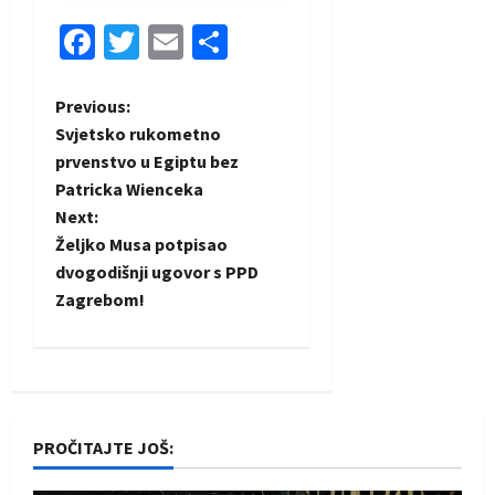
Facebook
Twitter
Email
Share
P
Previous:
Svjetsko rukometno
o
prvenstvo u Egiptu bez
Patricka Wienceka
s
Next:
t
Željko Musa potpisao
dvogodišnji ugovor s PPD
n
Zagrebom!
a
v
i
PROČITAJTE JOŠ:
g