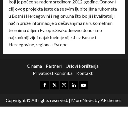
koji je počeo sa radom sredinom 2012. godine. Osnovni
cilj ovog projekta jeste da se svim ljubiteljima rukometa
u Bosni i Hercegovini i regionu, na što bolji i kvalitetniji
način pruže informacije o dešavanjima na rukometnim
terenima diljem Evrope. Svakodnevno donosimo
najzanimljivije i najaktuelnije vijesti iz Bosne i
Hercegovine, regiona i Evrope.
O nama
Partneri
Uslovi korištenja
Privatnost korisnika
Kontakt
Copyright © All rights reserved.
|
MoreNews
by AF themes.