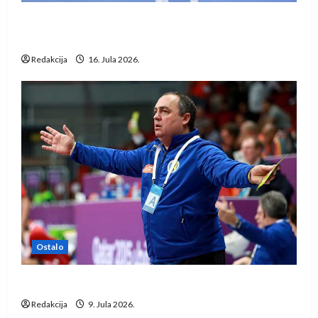
Kentin Mahé novo pojačanje Rhein-Neckar
Löwena
Redakcija
16. Jula 2026.
Ostalo
Dragan Marković preuzeo tuniški Club Africain
Redakcija
9. Jula 2026.