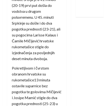
Nadam se
(20-19) prvi put došla do
iskoraku
vodstva u drugom
poluvremenu. U 45. minuti
Srpkinje su došle i do dva
pogotka prednosti (23-21), ali
su pogocima Larisse Kalaus i
Ćamile Mičijević hrvatske
rukometašice stigle do
izjednačenja za posljednjih
deset minuta dvoboja.
Pokretljivom i čvrstom
obranom hrvatske su
rukometašice13 minuta
ostavile suparnice bez
pogotka te golovima Mičijević
i Josipe Mamić stigle do dva
pogotka prednosti (25-23) u