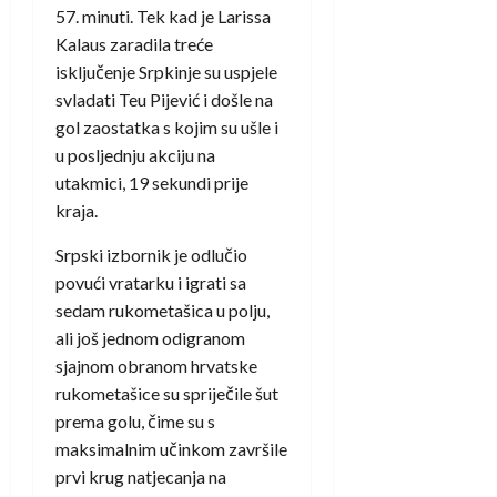
57. minuti. Tek kad je Larissa
Kalaus zaradila treće
isključenje Srpkinje su uspjele
svladati Teu Pijević i došle na
gol zaostatka s kojim su ušle i
u posljednju akciju na
utakmici, 19 sekundi prije
kraja.
Srpski izbornik je odlučio
povući vratarku i igrati sa
sedam rukometašica u polju,
ali još jednom odigranom
sjajnom obranom hrvatske
rukometašice su spriječile šut
prema golu, čime su s
maksimalnim učinkom završile
prvi krug natjecanja na