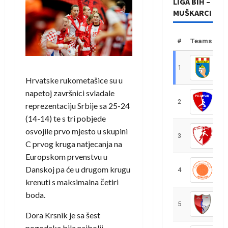
LIGA BIH –
MUŠKARCI
#
Teams
1
R
Hrvatske rukometašice su u
napetoj završnici svladale
2
R
reprezentaciju Srbije sa 25-24
(14-14) te s tri pobjede
osvojile prvo mjesto u skupini
3
R
C prvog kruga natjecanja na
Europskom prvenstvu u
Danskoj pa će u drugom krugu
4
R
krenuti s maksimalna četiri
boda.
5
R
Dora Krsnik je sa šest
pogodaka bila najbolji