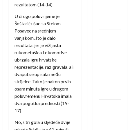
Amar Herić
rezultatom (14-14).
novi je
U drugo poluvrijeme je
rukometaš
Šoštarić ušao sa Stelom
Krivaje
Posavec na srednjem
RK Izviđač
vanjskom, što je dalo
Agram
rezultata, jer je vižljasta
izborio
rukometašica Lokomotive
nastup u
ubrzala igru hrvatske
EHF
reprezentacije, razigravala, a i
European
dvaput se upisala među
League za
strijelce. Tako je nakon prvih
sezonu
osam minuta igre u drugom
2026./2027.
poluvremenu Hrvatska imala
dva pogotka prednosti (19-
Horvat
17).
trener
obnovljenog
No, s tri gola u sljedeće dvije
Zagreba:
minute Srbija je u 41. minuti