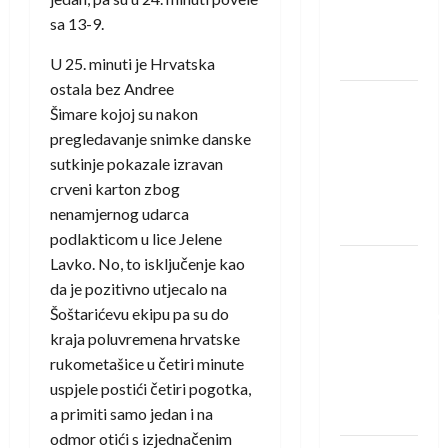
Rhein-
sa 13-9.
Neckar
Löwena
U 25. minuti je Hrvatska
ostala bez Andree
Dragan
Šimare kojoj su nakon
Marković
pregledavanje snimke danske
preuzeo
sutkinje pokazale izravan
tuniški
crveni karton zbog
Club
nenamjernog udarca
Africain
podlakticom u lice Jelene
Lavko. No, to isključenje kao
Pobjeda
da je pozitivno utjecalo na
omladinske
Šoštarićevu ekipu pa su do
reprezentacije
kraja poluvremena hrvatske
BiH na
rukometašice u četiri minute
otvaranju
uspjele postići četiri pogotka,
Evropskog
a primiti samo jedan i na
prvenstva
odmor otići s izjednačenim