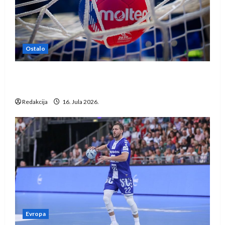
Ostalo
IHF ukinuo suspenziju: Rusija i Bjelorusija
vraćaju se u međunarodni rukomet
Redakcija
16. Jula 2026.
Evropa