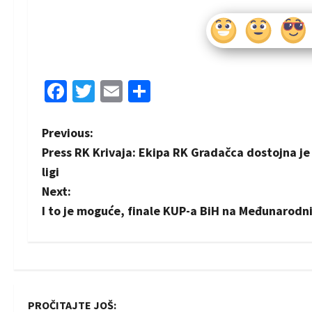
Facebook
Twitter
Email
Share
P
Previous:
Press RK Krivaja: Ekipa RK Gradačca dostojna je 
o
ligi
s
Next:
I to je moguće, finale KUP-a BiH na Međunarodni
t
n
a
PROČITAJTE JOŠ: