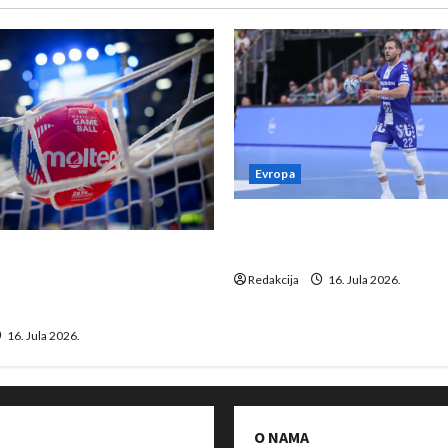
Evropa
Kentin Mahé novo pojačanj
Neckar Löwena
suspenziju: Rusija i
a vraćaju se u međunarodni
Redakcija
16. Jula 2026.
16. Jula 2026.
O NAMA