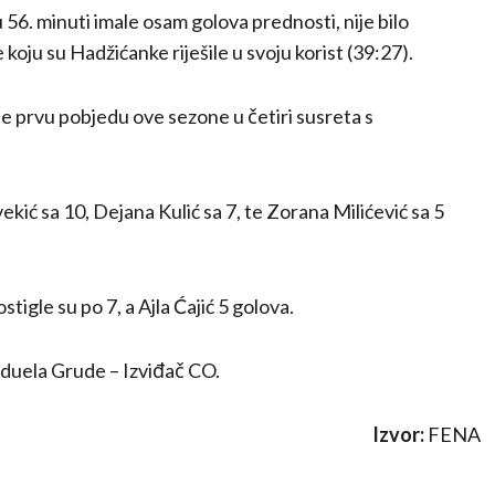
 56. minuti imale osam golova prednosti, nije bilo
oju su Hadžićanke riješile u svoju korist (39:27).
e prvu pobjedu ove sezone u četiri susreta s
kić sa 10, Dejana Kulić sa 7, te Zorana Milićević sa 5
igle su po 7, a Ajla Ćajić 5 golova.
z duela Grude – Izviđač CO.
Izvor:
FENA