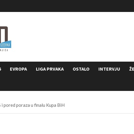
6
EVROPA
LIGA PRVAKA
OSTALO
INTERVJU
Ž
i pored poraza u finalu Kupa BiH