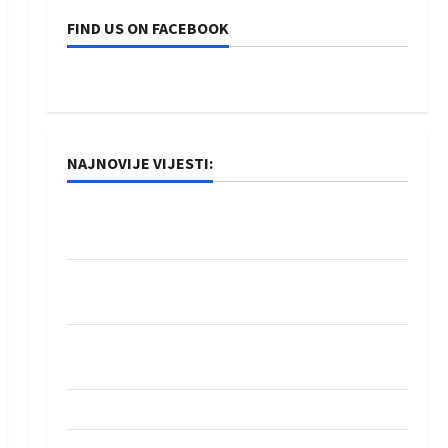
FIND US ON FACEBOOK
NAJNOVIJE VIJESTI:
Rukometaši Izviđača saznali protivnike u grupi
Evropske lige
IHF ukinuo suspenziju: Rusija i Bjelorusija
vraćaju se u međunarodni rukomet
Kentin Mahé novo pojačanje Rhein-Neckar
Löwena
Dragan Marković preuzeo tuniški Club Africain