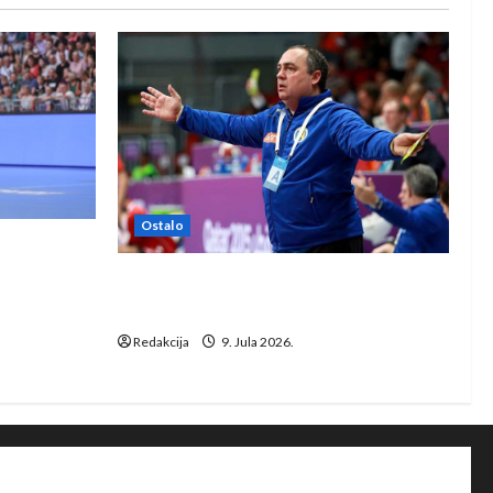
Ostalo
e Rhein-
Dragan Marković preuzeo tuniški
Club Africain
Redakcija
9. Jula 2026.