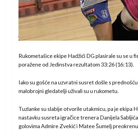
Rukometašice ekipe Hadžići DG plasirale su se u fin
poražene od Jedinstva rezultatom 33:26 (16:13).
Iako su gošće na uzvratni susret došle s prednošću
malobrojni gledatelji uživali su u rukometu.
Tuzlanke su slabije otvorile utakmicu, pa je ekipa
nastavku susreta igračice trenera Danijela Sabljića
golovima Admire Zvekić i Matee Šumelj preokrenule 