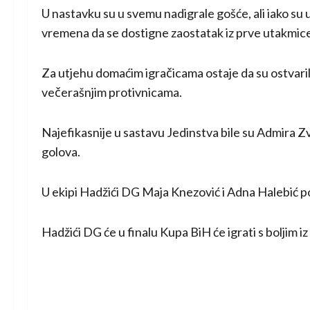
U nastavku su u svemu nadigrale gošće, ali iako su u
vremena da se dostigne zaostatak iz prve utakmice k
Za utjehu domaćim igračicama ostaje da su ostvaril
večerašnjim protivnicama.
Najefikasnije u sastavu Jedinstva bile su Admira Zve
golova.
U ekipi Hadžići DG Maja Knezović i Adna Halebić post
Hadžići DG će u finalu Kupa BiH će igrati s boljim i