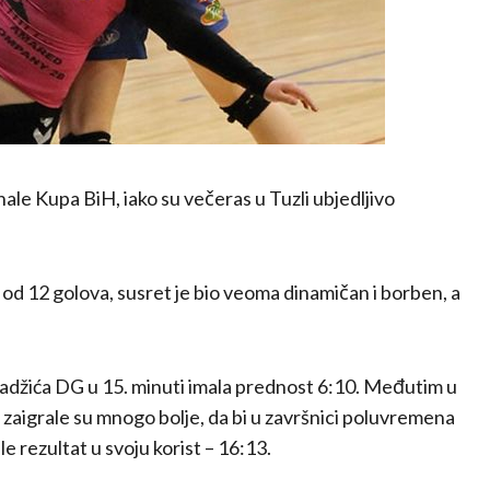
ale Kupa BiH, iako su večeras u Tuzli ubjedljivo
 od 12 golova, susret je bio veoma dinamičan i borben, a
 Hadžića DG u 15. minuti imala prednost 6:10. Međutim u
 zaigrale su mnogo bolje, da bi u završnici poluvremena
rezultat u svoju korist – 16:13.