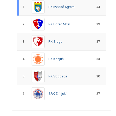
1
RK Izviđač Agram
44
2
RK Borac M:tel
39
3
RK Sloga
37
4
RK Konjuh
33
5
RK Vogošća
30
6
SRK Zrinjski
27