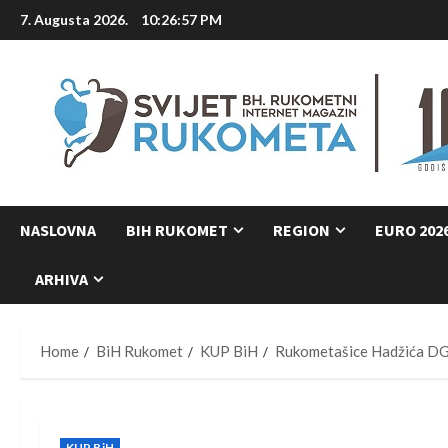
Skip
7. Augusta 2026.
10:26:57 PM
to
content
NASLOVNA
BIH RUKOMET
REGION
EURO 202
ARHIVA
Home
BiH Rukomet
KUP BiH
Rukometašice Hadžića DG 
KUP BiH