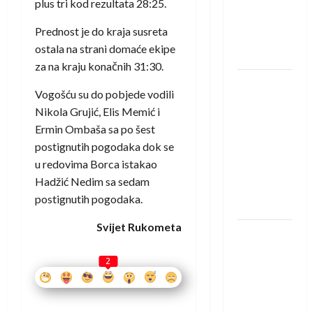
protivnike
plus tri kod rezultata 28:25.
u grupi
Prednost je do kraja susreta
Evropske
ostala na strani domaće ekipe
lige
za na kraju konačnih 31:30.
IHF ukinuo
Vogošću su do pobjede vodili
suspenziju:
Nikola Grujić, Elis Memić i
Rusija i
Ermin Ombaša sa po šest
Bjelorusija
postignutih pogodaka dok se
vraćaju se
u redovima Borca istakao
u
Hadžić Nedim sa sedam
međunarodni
postignutih pogodaka.
rukomet
Svijet Rukometa
Kentin
Mahé
2
novo
pojačanje
Rhein-