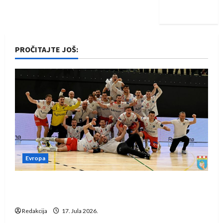
iskoraku
PROČITAJTE JOŠ:
Evropa
Rukometaši Izviđača saznali protivnike u grupi
Evropske lige
Redakcija
17. Jula 2026.