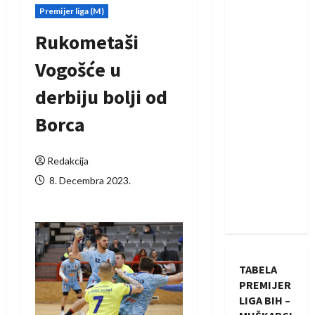
Premijer liga (M)
Rukometaši
Vogošće u
derbiju bolji od
Borca
Redakcija
8. Decembra 2023.
TABELA
PREMIJER
LIGA BIH –