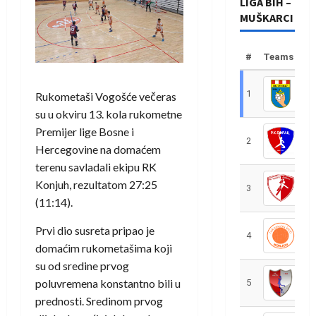
LIGA BIH –
MUŠKARCI
#
Teams
1
R
Rukometaši Vogošće večeras
su u okviru 13. kola rukometne
Premijer lige Bosne i
2
R
Hercegovine na domaćem
terenu savladali ekipu RK
Konjuh, rezultatom 27:25
3
R
(11:14).
Prvi dio susreta pripao je
4
R
domaćim rukometašima koji
su od sredine prvog
poluvremena konstantno bili u
5
R
prednosti. Sredinom prvog