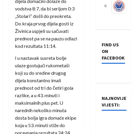
dijela domaćini dolaze do
6
S
vodstva 8:7, da bi serijom 0:3
„Stolari“ došli do preokreta.
Do kraja prvog dijela gosti iz
Živinica uspjeli su sačuvati
prednost pa se na pauzu odlazi
FIND US
kod rezultata 11:14.
ON
FACEBOOK
I u nastavak susreta bolje
ulaze gostujući rukometaši
koji su do sredine drugog
dijela konstantno imali
prednost od tri do četiri gola
razlike, a u 43. minuti i
NAJNOVIJE
maksimalnih plus pet. U
VIJESTI:
narednih nekoliko minuta
dosta bolja igra domaće ekipe
Rukometaši
koja u 53. minuti stiže do
Izviđača
poravnanja rezultata 24:24.