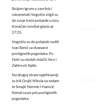
saznali
protivnike
Boljom igrom u završnici
u grupi
rukometaši Vogošće stigli su
Evropske
do svoje treće pobjede u nizu.
lige
Konačan rezultat glasio je
27:25.
IHF ukinuo
suspenziju:
Vogošću su do pobjede vodili
Rusija i
Ivan Benić sa dvanaest
Bjelorusija
postignutih pogodaka. Po
vraćaju se
četiri su dodali Jelačić Ibro i
u
Zahirović Ajdin.
međunarodni
Na drugoj strani najefikasniji
rukomet
su bili Grujić Nikola sa sedam
Kentin
te Smajić Nermin i Hamzić
Mahé
Kemal sa po pet postignutih
novo
pogodaka.
pojačanje