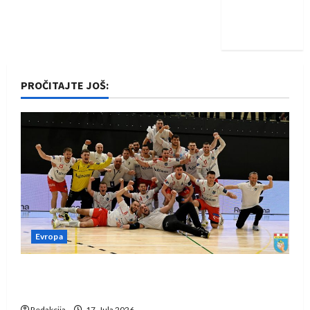
Nadam se
iskoraku
PROČITAJTE JOŠ:
Evropa
Rukometaši Izviđača saznali protivnike u grupi
Evropske lige
Redakcija
17. Jula 2026.