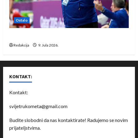
Ostalo
Dragan Marković preuzeo tuniški Club Africain
Redakcija
9. Jula 2026.
KONTAKT:
Kontakt:
svijetrukometa@gmail.com
Budite slobodni da nas kontaktirate! Radujemo se novim
prijateljstvima.