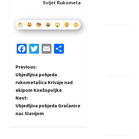
Svijet Rukometa
Rhein-
Neckar
Löwena
Dragan
Marković
Facebook
Twitter
Email
Share
preuzeo
tuniški
Club
P
Previous:
Africain
Ubjedljiva pobjeda
o
rukometašica Krivaje nad
Pobjeda
ekipom Knežopoljke
omladinske
s
Next:
reprezentacije
t
Ubjedljiva pobjeda Gračanice
BiH na
nas Slavijom
otvaranju
n
Evropskog
prvenstva
a