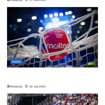
Ostalo
IHF ukinuo suspenziju: Rusija i Bjelorusija
vraćaju se u međunarodni rukomet
Redakcija
16. Jula 2026.